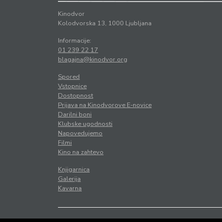
Kinodvor
Kolodvorska 13, 1000 Ljubljana
Informacije:
01 239 22 17
blagajna@kinodvor.org
Spored
Vstopnice
Dostopnost
Prijava na Kinodvorove E-novice
Darilni boni
Klubske ugodnosti
Napovedujemo
Filmi
Kino na zahtevo
Knjigarnica
Galerija
Kavarna