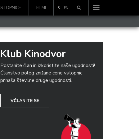
VSTOPNICE
FILMI
SL
EN
Klub Kinodvor
Postanite član in izkoristite naše ugodnosti!
Članstvo poleg znižane cene vstopnic
prinaša številne druge ugodnosti.
VČLANITE SE