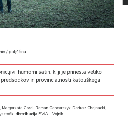
n / poljščina
ivi, humorni satiri, ki ji je prinesla veliko
i predsodkov in provincialnosti katoliškega
, Małgorzata Gorol, Roman Gancarczyk, Dariusz Chojnacki,
sztofik,
distribucija
FIVIA – Vojnik