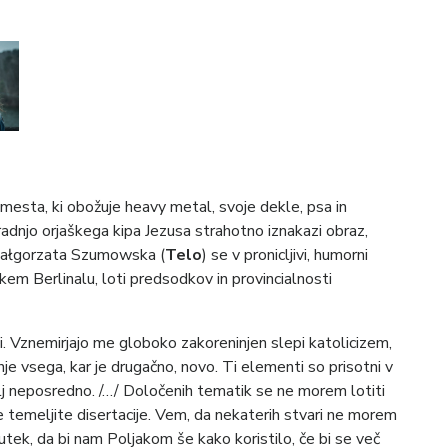
 mesta, ki obožuje heavy metal, svoje dekle, psa in
radnjo orjaškega kipa Jezusa strahotno iznakazi obraz,
. Małgorzata Szumowska (
Telo
)
se v pronicljivi, humorni
lanskem Berlinalu, loti predsodkov in provincialnosti
. Vznemirjajo me globoko zakoreninjen slepi katolicizem,
nje vsega, kar je drugačno, novo. Ti elementi so prisotni v
lj neposredno. /…/ Določenih tematik se ne morem lotiti
e temeljite disertacije. Vem, da nekaterih stvari ne morem
čutek, da bi nam Poljakom še kako koristilo, če bi se več