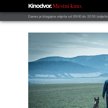
Danes je blagajna odprta od 09:00 do 20:30
(odprto