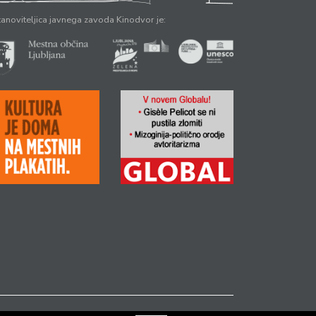
anoviteljica javnega zavoda Kinodvor je: