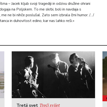
ilma – Jacek kljub svoji tragediji in odzivu družine ohrani
dogaja na Poljskem. To me skrbi, boli in navdaja s
 me ne bi nihče poslušal. Zato sem izbrala črni humor. /…/
tanca in duhovitost edino, kar nas lahko reši.«
Treći svijet
Tretji svet