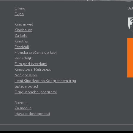
O kinu
Ust
Ekipa
Kino in več
Kinobalon
Za šole
Kinotrip
Festivali
Filmska srečanja ob kavi
Ponedeljki
Film pod zvezdami
Kinosloga. Retrosex.
Noč grozljivk
Letni Kinodvor na Kongresnem trgu
Spletni ogled
Drugi posebni programi
Najemi
Za medije
Izjava o dostopnosti