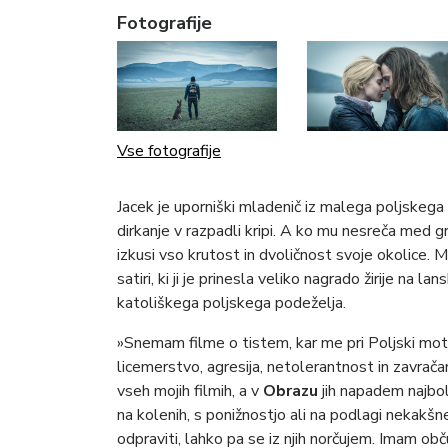
Fotografije
Vse fotografije
Jacek je uporniški mladenič iz malega poljskega
dirkanje v razpadli kripi. A ko mu nesreča med g
izkusi vso krutost in dvoličnost svoje okolice
satiri, ki ji je prinesla veliko nagrado žirije na 
katoliškega poljskega podeželja.
»Snemam filme o tistem, kar me pri Poljski moti
licemerstvo, agresija, netolerantnost in zavrača
vseh mojih filmih, a v
Obrazu
jih napadem najbo
na kolenih, s ponižnostjo ali na podlagi nekakšn
odpraviti, lahko pa se iz njih norčujem. Imam ob