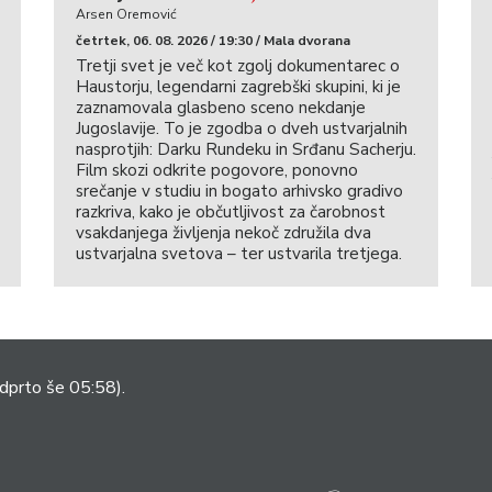
Arsen Oremović
četrtek, 06. 08. 2026 / 19:30 / Mala dvorana
Tretji svet je več kot zgolj dokumentarec o
Haustorju, legendarni zagrebški skupini, ki je
zaznamovala glasbeno sceno nekdanje
Jugoslavije. To je zgodba o dveh ustvarjalnih
nasprotjih: Darku Rundeku in Srđanu Sacherju.
Film skozi odkrite pogovore, ponovno
srečanje v studiu in bogato arhivsko gradivo
razkriva, kako je občutljivost za čarobnost
vsakdanjega življenja nekoč združila dva
ustvarjalna svetova – ter ustvarila tretjega.
dprto še 05:58).