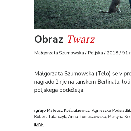
Twarz
Obraz
Małgorzata Szumowska / Poljska / 2018 / 91 mi
Małgorzata Szumowska (Telo) se v proniclj
nagrado žirije na lanskem Berlinalu, lot
poljskega podeželja.
igrajo
Mateusz Kościukiewicz, Agnieszka Podsiadlik
Robert Talarczyk, Anna Tomaszewska, Martyna Krzy
IMDb