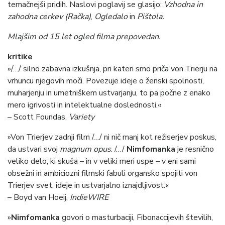
temačnejši pridih. Naslovi poglavij se glasijo:
Vzhodna in
zahodna cerkev (Račka)
,
Ogledalo
in
Pištola.
Mlajšim od 15 let ogled filma prepovedan.
kritike
»/…/ silno zabavna izkušnja, pri kateri smo priča von Trierju na
vrhuncu njegovih moči. Povezuje ideje o ženski spolnosti,
muharjenju in umetniškem ustvarjanju, to pa počne z enako
mero igrivosti in intelektualne doslednosti.«
– Scott Foundas,
Variety
»Von Trierjev zadnji film /…/ ni nič manj kot režiserjev poskus,
da ustvari svoj
magnum opus
. /…/
Nimfomanka
je resnično
veliko delo, ki skuša – in v veliki meri uspe – v eni sami
obsežni in ambiciozni filmski fabuli organsko spojiti von
Trierjev svet, ideje in ustvarjalno iznajdljivost.«
– Boyd van Hoeij,
IndieWIRE
»
Nimfomanka
govori o masturbaciji, Fibonaccijevih številih,