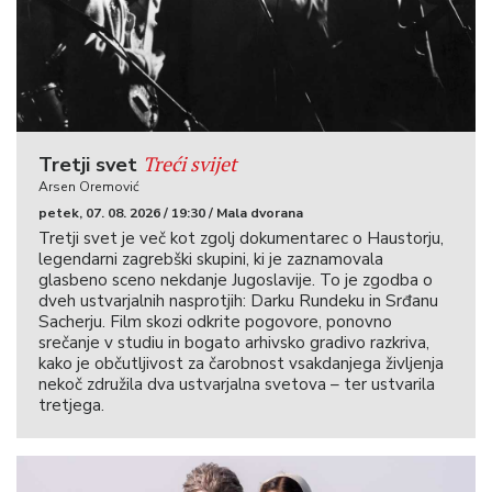
Treći svijet
Tretji svet
Arsen Oremović
petek, 07. 08. 2026 / 19:30 / Mala dvorana
Tretji svet je več kot zgolj dokumentarec o Haustorju,
legendarni zagrebški skupini, ki je zaznamovala
glasbeno sceno nekdanje Jugoslavije. To je zgodba o
dveh ustvarjalnih nasprotjih: Darku Rundeku in Srđanu
Sacherju. Film skozi odkrite pogovore, ponovno
srečanje v studiu in bogato arhivsko gradivo razkriva,
kako je občutljivost za čarobnost vsakdanjega življenja
nekoč združila dva ustvarjalna svetova – ter ustvarila
tretjega.