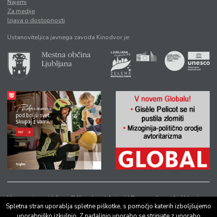
Najemi
Za medije
Izjava o dostopnosti
Ustanoviteljica javnega zavoda Kinodvor je:
Vse pravice pridržane © Kinodvor |
Avtorji
|
Pravno obvestilo
|
Varstvo
Spletna stran uporablja spletne piškotke, s pomočjo katerih izboljšujemo
osebnih podatkov
uporabniško izkušnjo. Z nadaljnjo uporabo se strinjate z uporabo