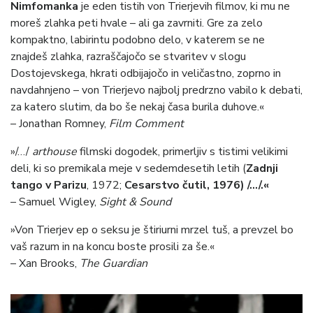
Nimfomanka
je eden tistih von Trierjevih filmov, ki mu ne
moreš zlahka peti hvale – ali ga zavrniti. Gre za zelo
kompaktno, labirintu podobno delo, v katerem se ne
znajdeš zlahka, razraščajočo se stvaritev v slogu
Dostojevskega, hkrati odbijajočo in veličastno, zoprno in
navdahnjeno – von Trierjevo najbolj predrzno vabilo k debati,
za katero slutim, da bo še nekaj časa burila duhove.«
– Jonathan Romney,
Film Comment
»/…/
arthouse
filmski dogodek, primerljiv s tistimi velikimi
deli, ki so premikala meje v sedemdesetih letih (
Zadnji
tango v Parizu
, 1972;
Cesarstvo čutil, 1976
)
/…/.«
– Samuel Wigley,
Sight & Sound
»Von Trierjev ep o seksu je štiriurni mrzel tuš, a prevzel bo
vaš razum in na koncu boste prosili za še.«
– Xan Brooks,
The Guardian