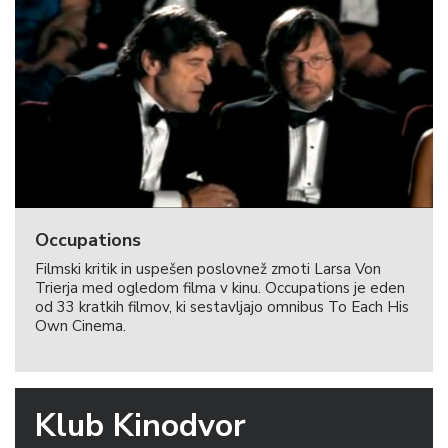
Occupations
Filmski kritik in uspešen poslovnež zmoti Larsa Von
Trierja med ogledom filma v kinu. Occupations je eden
od 33 kratkih filmov, ki sestavljajo omnibus To Each His
Own Cinema.
Klub Kinodvor