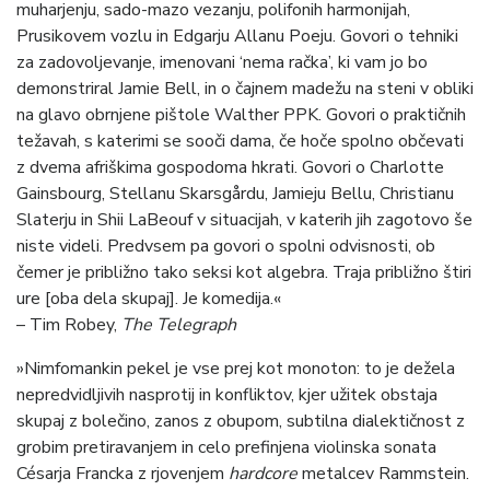
muharjenju, sado-mazo vezanju, polifonih harmonijah,
Prusikovem vozlu in Edgarju Allanu Poeju. Govori o tehniki
za zadovoljevanje, imenovani ‘nema račka’, ki vam jo bo
demonstriral Jamie Bell, in o čajnem madežu na steni v obliki
na glavo obrnjene pištole Walther PPK. Govori o praktičnih
težavah, s katerimi se sooči dama, če hoče spolno občevati
z dvema afriškima gospodoma hkrati. Govori o Charlotte
Gainsbourg, Stellanu Skarsgårdu, Jamieju Bellu, Christianu
Slaterju in Shii LaBeouf v situacijah, v katerih jih zagotovo še
niste videli. Predvsem pa govori o spolni odvisnosti, ob
čemer je približno tako seksi kot algebra. Traja približno štiri
ure [oba dela skupaj]. Je komedija.«
– Tim Robey,
The Telegraph
»Nimfomankin pekel je vse prej kot monoton: to je dežela
nepredvidljivih nasprotij in konfliktov, kjer užitek obstaja
skupaj z bolečino, zanos z obupom, subtilna dialektičnost z
grobim pretiravanjem in celo prefinjena violinska sonata
Césarja Francka z rjovenjem
hardcore
metalcev Rammstein.