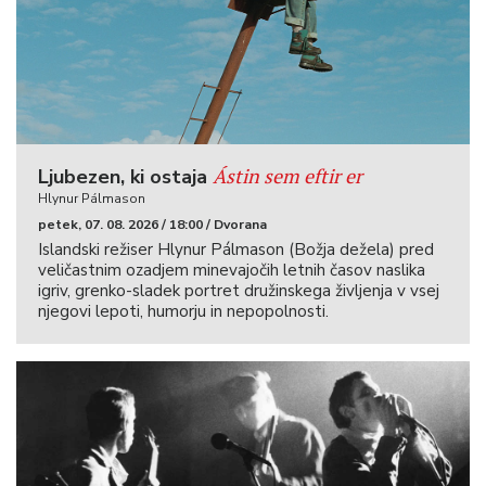
Ástin sem eftir er
Ljubezen, ki ostaja
Hlynur Pálmason
petek, 07. 08. 2026 / 18:00 / Dvorana
Islandski režiser Hlynur Pálmason (Božja dežela) pred
veličastnim ozadjem minevajočih letnih časov naslika
igriv, grenko-sladek portret družinskega življenja v vsej
njegovi lepoti, humorju in nepopolnosti.