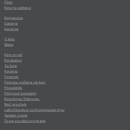
Filmi
Kino na zahtevo
Knjigarnica
Galerija
Kavarna
O kinu
Ekipa
Kino in več
Kinobalon
Za šole
Kinotrip
Festivali
Filmska srečanja ob kavi
Ponedeljki
Film pod zvezdami
Kinosloga. Retrosex.
Noč grozljivk
Letni Kinodvor na Kongresnem trgu
Spletni ogled
Drugi posebni programi