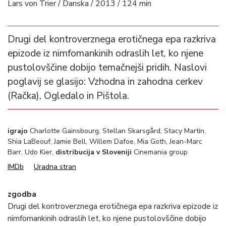
Lars von Trier / Danska / 2013 / 124 min
Drugi del kontroverznega erotičnega epa razkriva
epizode iz nimfomankinih odraslih let, ko njene
pustolovščine dobijo temačnejši pridih. Naslovi
poglavij se glasijo: Vzhodna in zahodna cerkev
(Račka), Ogledalo in Pištola.
igrajo
Charlotte Gainsbourg, Stellan Skarsgård, Stacy Martin,
Shia LaBeouf, Jamie Bell, Willem Dafoe, Mia Goth, Jean-Marc
Barr, Udo Kier,
distribucija v Sloveniji
Cinemania group
IMDb
Uradna stran
zgodba
Drugi del kontroverznega erotičnega epa razkriva epizode iz
nimfomankinih odraslih let, ko njene pustolovščine dobijo