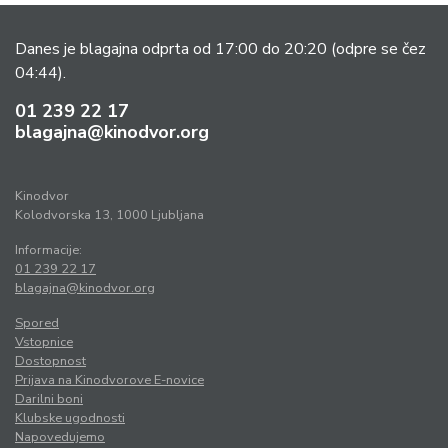
Danes je blagajna odprta od 17:00 do 20:20
(odpre se čez
04:44).
01 239 22 17
blagajna@kinodvor.org
Kinodvor
Kolodvorska 13, 1000 Ljubljana
Informacije:
01 239 22 17
blagajna@kinodvor.org
Spored
Vstopnice
Dostopnost
Prijava na Kinodvorove E-novice
Darilni boni
Klubske ugodnosti
Napovedujemo