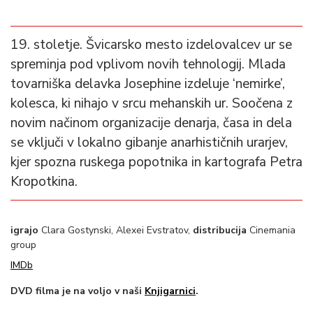
19. stoletje. Švicarsko mesto izdelovalcev ur se
spreminja pod vplivom novih tehnologij. Mlada
tovarniška delavka Josephine izdeluje ‘nemirke’,
kolesca, ki nihajo v srcu mehanskih ur. Soočena z
novim načinom organizacije denarja, časa in dela
se vključi v lokalno gibanje anarhističnih urarjev,
kjer spozna ruskega popotnika in kartografa Petra
Kropotkina.
igrajo
Clara Gostynski, Alexei Evstratov,
distribucija
Cinemania
group
IMDb
DVD filma je na voljo v naši
Knjigarnici
.