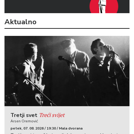
Aktualno
Treći svijet
Tretji svet
Arsen Oremović
petek, 07. 08. 2026 / 19:30 / Mala dvorana