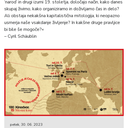
‘narod’ in drugi izumi 19. stoletja, določajo način, kako danes
skupaj živimo, kako organiziramo in doživljamo čas in delo?
Ali obstaja nekakšna kapitalistična mitologija, ki neopazno
usmerja naše vsakdanje življenje? In kakšne druge pravljice
bi bile še mogoče?«
– Cyril Schäublin
petek, 30. 06. 2023