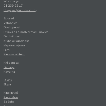
Informacije:
01 239 22 17
blagajna@kinodvor.org
Spored
Vstopnice
Dostopnost
Prijava na Kinodvorove E-novice
Darilni boni
Klubske ugodnosti
Napovedujemo
Filmi
Kino na zahtevo
Knjigarnica
Galerija
Kavarna
O kinu
Ekipa
Kino in več
Kinobalon
Za šole