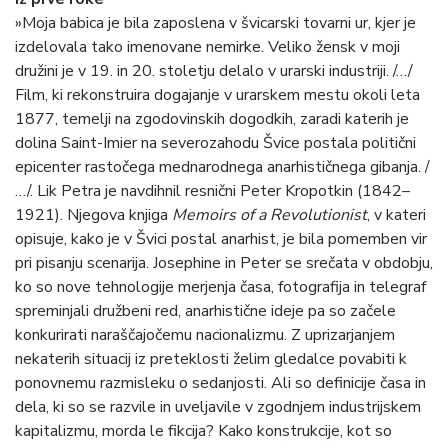
»Moja babica je bila zaposlena v švicarski tovarni ur, kjer je
izdelovala tako imenovane nemirke. Veliko žensk v moji
družini je v 19. in 20. stoletju delalo v urarski industriji. /…/
Film, ki rekonstruira dogajanje v urarskem mestu okoli leta
1877, temelji na zgodovinskih dogodkih, zaradi katerih je
dolina Saint-Imier na severozahodu Švice postala politični
epicenter rastočega mednarodnega anarhističnega gibanja. /
…/. Lik Petra je navdihnil resnični Peter Kropotkin (1842–
1921). Njegova knjiga
Memoirs of a Revolutionist
, v kateri
opisuje, kako je v Švici postal anarhist, je bila pomemben vir
pri pisanju scenarija. Josephine in Peter se srečata v obdobju,
ko so nove tehnologije merjenja časa, fotografija in telegraf
spreminjali družbeni red, anarhistične ideje pa so začele
konkurirati naraščajočemu nacionalizmu. Z uprizarjanjem
nekaterih situacij iz preteklosti želim gledalce povabiti k
ponovnemu razmisleku o sedanjosti. Ali so definicije časa in
dela, ki so se razvile in uveljavile v zgodnjem industrijskem
kapitalizmu, morda le fikcija? Kako konstrukcije, kot so