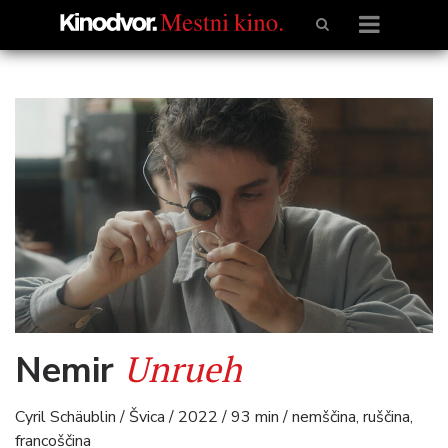
Unrueh
Nemir
Cyril Schäublin / Švica / 2022 / 93 min / nemščina, ruščina,
francoščina