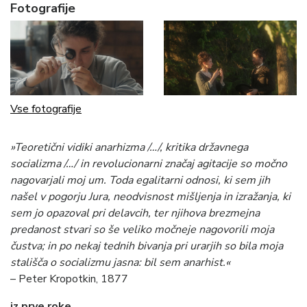
Fotografije
Vse fotografije
»Teoretični vidiki anarhizma /…/, kritika državnega
socializma /…/ in revolucionarni značaj agitacije so močno
nagovarjali moj um. Toda egalitarni odnosi, ki sem jih
našel v pogorju Jura, neodvisnost mišljenja in izražanja, ki
sem jo opazoval pri delavcih, ter njihova brezmejna
predanost stvari so še veliko močneje nagovorili moja
čustva; in po nekaj tednih bivanja pri urarjih so bila moja
stališča o socializmu jasna: bil sem anarhist.«
– Peter Kropotkin, 1877
iz prve roke