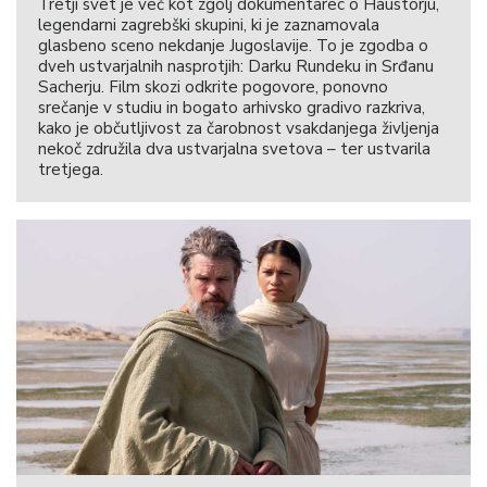
Tretji svet je več kot zgolj dokumentarec o Haustorju,
legendarni zagrebški skupini, ki je zaznamovala
glasbeno sceno nekdanje Jugoslavije. To je zgodba o
dveh ustvarjalnih nasprotjih: Darku Rundeku in Srđanu
Sacherju. Film skozi odkrite pogovore, ponovno
srečanje v studiu in bogato arhivsko gradivo razkriva,
kako je občutljivost za čarobnost vsakdanjega življenja
nekoč združila dva ustvarjalna svetova – ter ustvarila
tretjega.