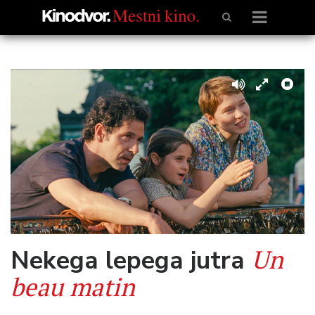
Un
Nekega lepega jutra
beau matin