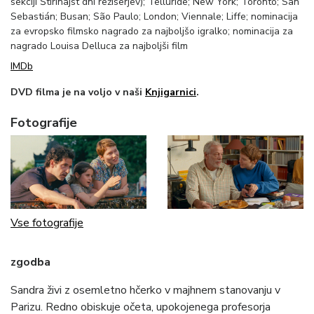
sekciji Štirinajst dni režiserjev); Telluride; New York; Toronto; San
Sebastián; Busan; São Paulo; London; Viennale; Liffe; nominacija
za evropsko filmsko nagrado za najboljšo igralko; nominacija za
nagrado Louisa Delluca za najboljši film
IMDb
DVD filma je na voljo v naši
Knjigarnici
.
Fotografije
Vse fotografije
zgodba
Sandra živi z osemletno hčerko v majhnem stanovanju v
Parizu. Redno obiskuje očeta, upokojenega profesorja