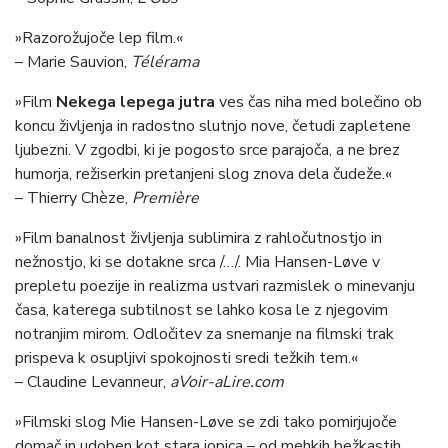
»Razorožujoče lep film.«
– Marie Sauvion,
Télérama
»Film
Nekega lepega jutra
ves čas niha med bolečino ob
koncu življenja in radostno slutnjo nove, četudi zapletene
ljubezni. V zgodbi, ki je pogosto srce parajoča, a ne brez
humorja, režiserkin pretanjeni slog znova dela čudeže.«
– Thierry Chèze,
Première
»Film banalnost življenja sublimira z rahločutnostjo in
nežnostjo, ki se dotakne srca /…/. Mia Hansen-Løve v
prepletu poezije in realizma ustvari razmislek o minevanju
časa, katerega subtilnost se lahko kosa le z njegovim
notranjim mirom. Odločitev za snemanje na filmski trak
prispeva k osupljivi spokojnosti sredi težkih tem.«
– Claudine Levanneur,
aVoir-aLire.com
»Filmski slog Mie Hansen-Løve se zdi tako pomirjujoče
domač in udoben kot stara jopica – od mehkih bežkastih