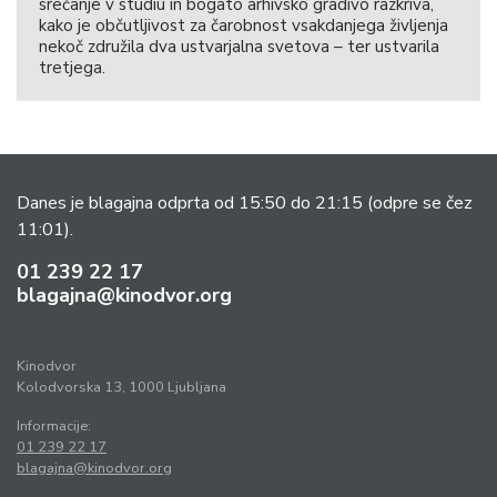
srečanje v studiu in bogato arhivsko gradivo razkriva,
kako je občutljivost za čarobnost vsakdanjega življenja
nekoč združila dva ustvarjalna svetova – ter ustvarila
tretjega.
Danes je blagajna odprta od 15:50 do 21:15
(odpre se čez
11:01).
01 239 22 17
blagajna@kinodvor.org
Kinodvor
Kolodvorska 13, 1000 Ljubljana
Informacije:
01 239 22 17
blagajna@kinodvor.org