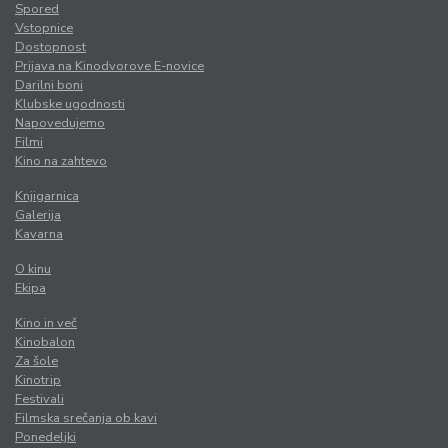
Spored
Vstopnice
Dostopnost
Prijava na Kinodvorove E-novice
Darilni boni
Klubske ugodnosti
Napovedujemo
Filmi
Kino na zahtevo
Knjigarnica
Galerija
Kavarna
O kinu
Ekipa
Kino in več
Kinobalon
Za šole
Kinotrip
Festivali
Filmska srečanja ob kavi
Ponedeljki