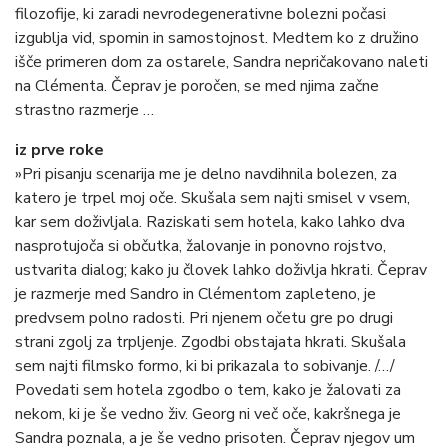
filozofije, ki zaradi nevrodegenerativne bolezni počasi
izgublja vid, spomin in samostojnost. Medtem ko z družino
išče primeren dom za ostarele, Sandra nepričakovano naleti
na Clémenta. Čeprav je poročen, se med njima začne
strastno razmerje …
iz prve roke
»Pri pisanju scenarija me je delno navdihnila bolezen, za
katero je trpel moj oče. Skušala sem najti smisel v vsem,
kar sem doživljala. Raziskati sem hotela, kako lahko dva
nasprotujoča si občutka, žalovanje in ponovno rojstvo,
ustvarita dialog; kako ju človek lahko doživlja hkrati. Čeprav
je razmerje med Sandro in Clémentom zapleteno, je
predvsem polno radosti. Pri njenem očetu gre po drugi
strani zgolj za trpljenje. Zgodbi obstajata hkrati. Skušala
sem najti filmsko formo, ki bi prikazala to sobivanje. /…/
Povedati sem hotela zgodbo o tem, kako je žalovati za
nekom, ki je še vedno živ. Georg ni več oče, kakršnega je
Sandra poznala, a je še vedno prisoten. Čeprav njegov um