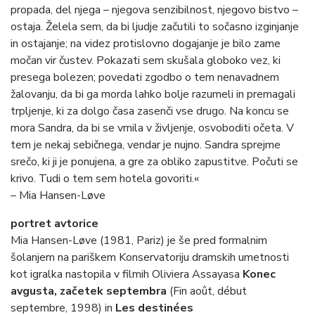
propada, del njega – njegova senzibilnost, njegovo bistvo –
ostaja. Želela sem, da bi ljudje začutili to sočasno izginjanje
in ostajanje; na videz protislovno dogajanje je bilo zame
močan vir čustev. Pokazati sem skušala globoko vez, ki
presega bolezen; povedati zgodbo o tem nenavadnem
žalovanju, da bi ga morda lahko bolje razumeli in premagali
trpljenje, ki za dolgo časa zasenči vse drugo. Na koncu se
mora Sandra, da bi se vrnila v življenje, osvoboditi očeta. V
tem je nekaj sebičnega, vendar je nujno. Sandra sprejme
srečo, ki ji je ponujena, a gre za obliko zapustitve. Počuti se
krivo. Tudi o tem sem hotela govoriti.«
– Mia Hansen-Løve
portret avtorice
Mia Hansen-Løve (1981, Pariz) je še pred formalnim
šolanjem na pariškem Konservatoriju dramskih umetnosti
kot igralka nastopila v filmih Oliviera Assayasa
Konec
avgusta, začetek septembra
(Fin août, début
septembre, 1998) in
Les destinées