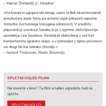
– Marcel Štefančič, jr.,
Mladina
»Kultivirani in uglajeni liki nimajo zares težkih eksistencialnih
preizkušenj, kljub temu pa avtorici uspe prikazati naporne
trenutke čustvenega tobogana odraslosti. V središču
pripovedi je vseskozi Sandra, ki jo z izjemno občutljivostjo
upodablja Léa Seydoux. Seveda je obkrožena z več kot
kompetentno igralsko ekipo, a v primerjavi z njeno prezenco
vsi drugi liki kar nekako zbledijo.«
– Gorazd Trušnovec,
Radio Slovenija
SPLETNI OGLED FILMA
Ne morete v kino? Ta film si lahko ogledate tudi na
spletu.
SPLETNI OGLED