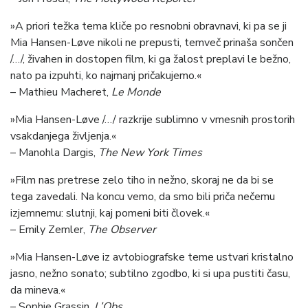
»A priori težka tema kliče po resnobni obravnavi, ki pa se ji
Mia Hansen-Løve nikoli ne prepusti, temveč prinaša sončen
/…/, živahen in dostopen film, ki ga žalost preplavi le bežno,
nato pa izpuhti, ko najmanj pričakujemo.«
– Mathieu Macheret,
Le Monde
»Mia Hansen-Løve /…/ razkrije sublimno v vmesnih prostorih
vsakdanjega življenja.«
– Manohla Dargis,
The New York Times
»Film nas pretrese zelo tiho in nežno, skoraj ne da bi se
tega zavedali. Na koncu vemo, da smo bili priča nečemu
izjemnemu: slutnji, kaj pomeni biti človek.«
– Emily Zemler,
The Observer
»Mia Hansen-Løve iz avtobiografske teme ustvari kristalno
jasno, nežno sonato; subtilno zgodbo, ki si upa pustiti času,
da mineva.«
– Sophie Grassin,
L’Obs