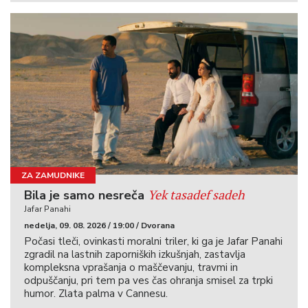
ZA ZAMUDNIKE
Yek tasadef sadeh
Bila je samo nesreča
Jafar Panahi
nedelja, 09. 08. 2026 / 19:00 / Dvorana
Počasi tleči, ovinkasti moralni triler, ki ga je Jafar Panahi
zgradil na lastnih zaporniških izkušnjah, zastavlja
kompleksna vprašanja o maščevanju, travmi in
odpuščanju, pri tem pa ves čas ohranja smisel za trpki
humor. Zlata palma v Cannesu.