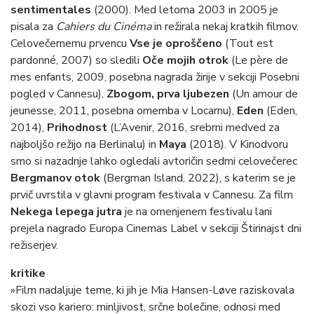
sentimentales
(2000). Med letoma 2003 in 2005 je
pisala za
Cahiers du Cinéma
in režirala nekaj kratkih filmov.
Celovečernemu prvencu
Vse je oproščeno
(Tout est
pardonné, 2007) so sledili
Oče mojih otrok
(Le père de
mes enfants, 2009, posebna nagrada žirije v sekciji Posebni
pogled v Cannesu),
Zbogom, prva ljubezen
(Un amour de
jeunesse, 2011, posebna omemba v Locarnu),
Eden
(Eden,
2014),
Prihodnost
(L’Avenir, 2016, srebrni medved za
najboljšo režijo na Berlinalu) in
Maya
(2018). V Kinodvoru
smo si nazadnje lahko ogledali avtoričin sedmi celovečerec
Bergmanov otok
(Bergman Island, 2022), s katerim se je
prvič uvrstila v glavni program festivala v Cannesu. Za film
Nekega lepega jutra
je na omenjenem festivalu lani
prejela nagrado Europa Cinemas Label v sekciji Štirinajst dni
režiserjev.
kritike
»Film nadaljuje teme, ki jih je Mia Hansen-Løve raziskovala
skozi vso kariero: minljivost, srčne bolečine, odnosi med