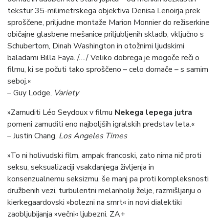
tekstur 35-milimetrskega objektiva Denisa Lenoirja prek
sproščene, priljudne montaže Marion Monnier do režiserkine
običajne glasbene mešanice priljubljenih skladb, vključno s
Schubertom, Dinah Washington in otožnimi ljudskimi
baladami Billa Faya. /…./ Veliko dobrega je mogoče reči o
filmu, ki se počuti tako sproščeno – celo domače – s samim
seboj.«
– Guy Lodge,
Variety
»Zamuditi Léo Seydoux v filmu
Nekega lepega jutra
pomeni zamuditi eno najboljših igralskih predstav leta.«
– Justin Chang,
Los Angeles Times
»To ni holivudski film, ampak francoski, zato nima nič proti
seksu, seksualizaciji vsakdanjega življenja in
konsenzualnemu seksizmu, še manj pa proti kompleksnosti
družbenih vezi, turbulentni melanholiji želje, razmišljanju o
kierkegaardovski »bolezni na smrt« in novi dialektiki
zaobljubijanja »večni« ljubezni. ZA+