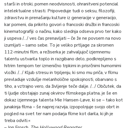
starši in otroki, pomen neodvisnosti, ohranitveni potencial
intelektualne strasti. Pripoveduje tudi o seksu, filozofiji,
zdravstvu in prenašanju kulture iz generacije v generacijo,
kar pomeni, da prikrito govori o francoski družbi in francoski
kinematografiji: o načinu, kako slednja odseva prvo ter kako
ji uspeva /…/ ves čas prenavljati – če že ne povsem na novo
izumljati – samo sebe. To je veliko prtljage za skromen
112-minutni film, a režiserka je zahvaljujoč izjemnemu
talentu ustvarila toplo in razgibano delo, podkrepljeno s
hitrim tempom ter izmenično trpkimi in prisrčnimi humornimi
vložki. /…/ Kljub stresu in trpljenju, ki smo mu priča, v filmu
prevladuje vzdušje melanholične spokojnosti, obarvano s
tiho, a vztrajno vero, da življenje teče dalje. /…/ Občutek, da
ti ljudje obstajajo zunaj okvirov filmskega platna, je še en
dokaz izjemnega talenta Mie Hansen-Løve, ki se – tako kot
junakinja filma – še naprej razvija, izpopolnjuje svojo obrt in
pogled na svet ter nam podarja filme kot darila, ki jih je
treba odviti.«
– Jon Frosch,
The Hollywood Reporter