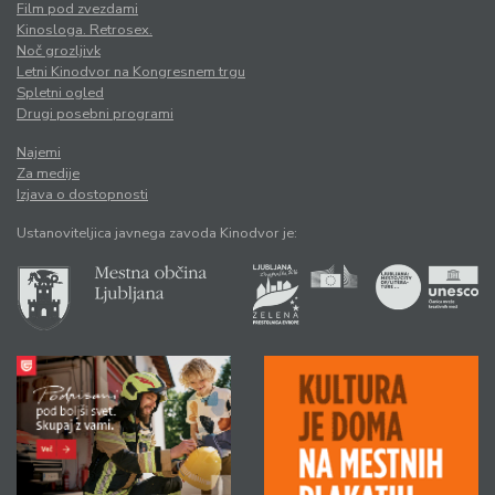
Film pod zvezdami
Kinosloga. Retrosex.
Noč grozljivk
Letni Kinodvor na Kongresnem trgu
Spletni ogled
Drugi posebni programi
Najemi
Za medije
Izjava o dostopnosti
Ustanoviteljica javnega zavoda Kinodvor je: