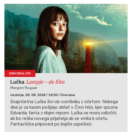
KINOBALON
Lampje – de film
Lučka
Margien Rogaar
nedelja, 09. 08. 2026 / 16:50 / Dvorana
Enajstletna Lučka živi ob svetilniku z očetom. Nekega
dne jo za kazen pošljejo delat v Črno hišo, kjer spozna
Edvarda, fanta z ribjim repom. Lučka se mora odločiti,
ali bo rešila novega prijatelja ali se vrnila k očetu.
Fantastična pripoved po knjižni uspešnici.