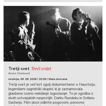
Treći svijet
Tretji svet
Arsen Oremović
nedelja, 09. 08. 2026 / 20:00 / Mala dvorana
Tretji svet je več kot zgolj dokumentarec o Haustorju,
legendarni zagrebški skupini, ki je zaznamovala
glasbeno sceno nekdanje Jugoslavije. To je zgodba o
dveh ustvarjalnih nasprotjih: Darku Rundeku in Srđanu
Sacherju. Film skozi odkrite pogovore, ponovno