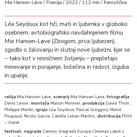
Mia Hansen-Løve / Francija / 2022 / 112 min / francoščina
Léa Seydoux kot hči, mati in ljubimka v globoko
osebnem, avtobiografsko navdahnjenem filmu
Mie Hansen-Løve (Zbogom, prva ljubezen),
zgodbi o žalovanju in slutnji nove ljubezni, kjer se
– tako kot v resničnem življenju – prepletajo
minevanje in porajanje, bolečina in radost, izguba
in upanje.
režija
Mia Hansen-Løve,
scenarij
Mia Hansen-Løve,
fotografija
Denis Lenoir,
montaža
Marion Monnier,
produkcija
David Thion,
Philippe Martin,
igrajo
Léa Seydoux, Pascal Greggory, Melvil
Poupaud, Nicole Garcia, Camille Leban Martins,
distribucija
FIVIA
– Vojnik
festivali, nagrade
Cannes (nagrada Europa Cinemas Label v