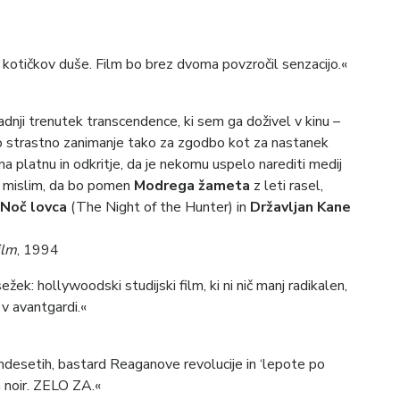
h kotičkov duše. Film bo brez dvoma povzročil senzacijo.«
adnji trenutek transcendence, ki sem ga doživel v kinu –
o strastno zanimanje tako za zgodbo kot za nastanek
 na platnu in odkritje, da je nekomu uspelo narediti medij
o, mislim, da bo pomen
Modrega žameta
z leti rasel,
Noč lovca
(The Night of the Hunter) in
Državljan Kane
ilm
, 1994
žek: hollywoodski studijski film, ki ni nič manj radikalen,
 v avantgardi.«
emdesetih, bastard Reaganove revolucije in ‘lepote po
a noir. ZELO ZA.«