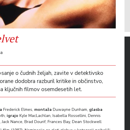
lvet
na
 »sanje o čudnih željah, zavite v detektivsko
rane dodobra razburil kritike in občinstvo,
ga ključnih filmov osemdesetih let.
ja
Frederick Elmes,
montaža
Duwayne Dunham,
glasba
oth,
igrajo
Kyle MacLachlan, Isabella Rossellini, Dennis
 Jack Nance, Brad Dourif, Frances Bay, Dean Stockwell