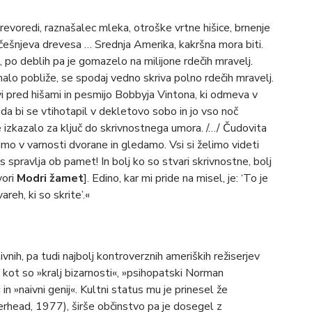
revoredi, raznašalec mleka, otroške vrtne hišice, brnenje
 češnjeva drevesa … Srednja Amerika, kakršna mora biti.
, po deblih pa je gomazelo na milijone rdečih mravelj.
lo pobliže, se spodaj vedno skriva polno rdečih mravelj.
vi pred hišami in pesmijo Bobbyja Vintona, ki odmeva v
 da bi se vtihotapil v dekletovo sobo in jo vso noč
e izkazalo za ključ do skrivnostnega umora. /…/ Čudovita
dimo v varnosti dvorane in gledamo. Vsi si želimo videti
s spravlja ob pamet! In bolj ko so stvari skrivnostne, bolj
vori
Modri žamet
]. Edino, kar mi pride na misel, je: ‘To je
reh, ki so skrite’.«
ivnih, pa tudi najbolj kontroverznih ameriških režiserjev
ke, kot so »kralj bizarnosti«, »psihopatski Norman
n »naivni genij«. Kultni status mu je prinesel že
rhead, 1977), širše občinstvo pa je dosegel z