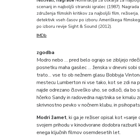
festivali, nagrade
Nominacija za oskarja za najboljši
scenarij in najboljši stranski igralec (1987). Nagra
združenja filmskih kritikov za najboljši film, režiserj
detektivk vseh časov po izboru Ameriškega filmskega 
po izboru revije Sight & Sound (2012).
IMDb
zgodba
Modro nebo … pred belo ograjo se zibljejo rdeč
posnetku maha gasilec … ženska v dnevni sobi s
trato… vse to ob nežnem glasu Bobbyja Vinton
mestecu Lumberton ni vse tako, kot se zdi na pr
najde odrezano človeško uho, se odloči, da bo s
hčerko Sandy in radovedna najstnika se kmalu 
skrivnostno pevko v nočnem klubu, in psihopat
Modri žamet
, ki ga je režiser opisal kot »sanj
svojem prihodu v kinodvorane dodobra razburil kr
enega ključnih filmov osemdesetih let.