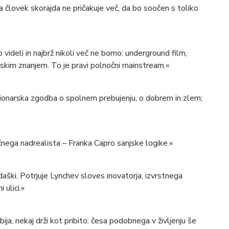
 da človek skorajda ne pričakuje več, da bo soočen s toliko
 videli in najbrž nikoli več ne bomo: underground film,
skim znanjem. To je pravi polnočni mainstream.«
vizionarska zgodba o spolnem prebujenju, o dobrem in zlem;
nega nadrealista – Franka Capro sanjske logike.«
aški. Potrjuje Lynchev sloves inovatorja, izvrstnega
 ulici.«
dbija, nekaj drži kot pribito: česa podobnega v življenju še