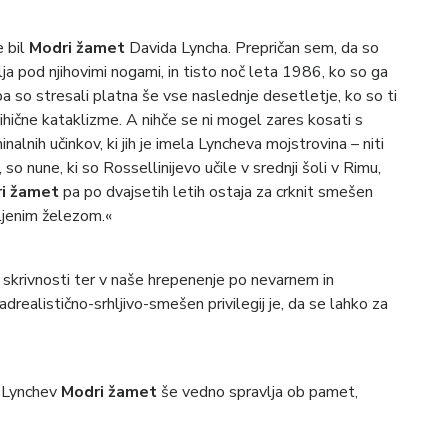
e bil
Modri žamet
Davida Lyncha. Prepričan sem, da so
lja pod njihovimi nogami, in tisto noč leta 1986, ko so ga
 pa so stresali platna še vse naslednje desetletje, ko so ti
sihične kataklizme. A nihče se ni mogel zares kosati s
inalnih učinkov, ki jih je imela Lyncheva mojstrovina – niti
 so nune, ki so Rossellinijevo učile v srednji šoli v Rimu,
i žamet
pa po dvajsetih letih ostaja za crknit smešen
eljenim železom.«
ar skrivnosti ter v naše hrepenenje po nevarnem in
realistično-srhljivo-smešen privilegij je, da se lahko za
e Lynchev
Modri žamet
še vedno spravlja ob pamet,