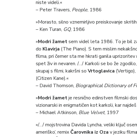
niste videli.«
– Peter Travers,
People
, 1986
»Morasto, silno vznemirljivo preiskovanje skriti
– Ken Turan,
GQ
, 1986
»
Modri žamet
sem videl leta 1986. To je bil z
do
Klavirja
(The Piano). S tem mislim nekakšn
filma, pri čemer sta me hkrati ganila uprizoritev
spet živ in nevaren. /…/ Karkoli se bo že zgodil
skupaj s filmi, kakršni so
Vrtoglavica
(Vertigo),
(Citizen Kane).«
– David Thomson,
Biographical Dictionary of F
»
Modri žamet
je resnično edinstven filmski dose
vizionarski in enigmatičen kot karkoli, kar najdeš
– Michael Atkinson,
Blue Velvet
, 1997
»/…/ mojstrovina Davida Lyncha, veliki ključ os
ameriško’, remix
Čarovnika iz Oza
v jeziku film