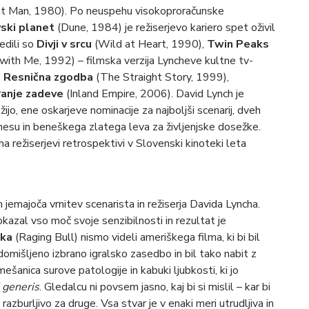
t Man, 1980). Po neuspehu visokoproračunske
ski planet
(Dune, 1984) je režiserjevo kariero spet oživil
ledili so
Divji v srcu
(Wild at Heart, 1990),
Twin Peaks
ith Me, 1992) – filmska verzija Lyncheve kultne tv-
,
Resnična zgodba
(The Straight Story, 1999),
anje zadeve
(Inland Empire, 2006). David Lynch je
žijo, ene oskarjeve nominacije za najboljši scenarij, dveh
annesu in beneškega zlatega leva za življenjske dosežke.
a režiserjevi retrospektivi v Slovenski kinoteki leta
ih jemajoča vrnitev scenarista in režiserja Davida Lyncha.
kazal vso moč svoje senzibilnosti in rezultat je
ika
(Raging Bull) nismo videli ameriškega filma, ki bi bil
domišljeno izbrano igralsko zasedbo in bil tako nabit z
ešanica surove patologije in kabuki ljubkosti, ki jo
 generis
. Gledalcu ni povsem jasno, kaj bi si mislil – kar bi
azburljivo za druge. Vsa stvar je v enaki meri utrudljiva in