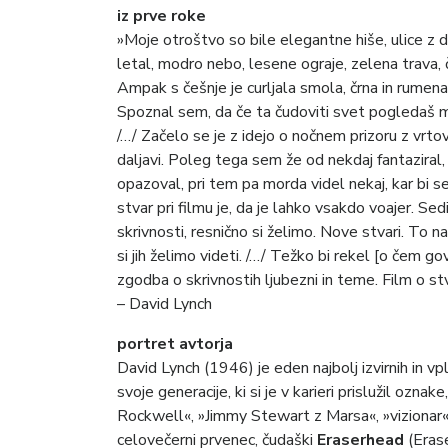
iz prve roke
»Moje otroštvo so bile elegantne hiše, ulice z d
letal, modro nebo, lesene ograje, zelena trava,
Ampak s češnje je curljala smola, črna in rumena
Spoznal sem, da če ta čudoviti svet pogledaš ma
/…/ Začelo se je z idejo o nočnem prizoru z vrto
daljavi. Poleg tega sem že od nekdaj fantaziral,
opazoval, pri tem pa morda videl nekaj, kar bi s
stvar pri filmu je, da je lahko vsakdo voajer. Se
skrivnosti, resnično si želimo. Nove stvari. To na
si jih želimo videti. /…/ Težko bi rekel [o čem go
zgodba o skrivnostih ljubezni in teme. Film o stva
– David Lynch
portret avtorja
David Lynch (1946) je eden najbolj izvirnih in vpl
svoje generacije, ki si je v karieri prislužil ozna
Rockwell«, »Jimmy Stewart z Marsa«, »vizionar« i
celovečerni prvenec, čudaški
Eraserhead
(Erase