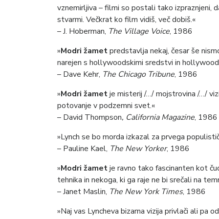
vznemirljiva – filmi so postali tako izpraznjeni,
stvarmi. Večkrat ko film vidiš, več dobiš.«
– J. Hoberman,
The Village Voice
, 1986
»
Modri žamet
predstavlja nekaj, česar še nismo
narejen s hollywoodskimi sredstvi in hollywood
– Dave Kehr,
The Chicago Tribune
, 1986
»
Modri žamet
je misterij /…/ mojstrovina /…/ 
potovanje v podzemni svet.«
– David Thompson
, California Magazine
, 1986
»Lynch se bo morda izkazal za prvega populistič
– Pauline Kael,
The New Yorker
, 1986
»
Modri žamet
je ravno tako fascinanten kot čud
tehnika in nekoga, ki ga raje ne bi srečali na temni
– Janet Maslin,
The New York Times
, 1986
»Naj vas Lyncheva bizarna vizija privlači ali pa o