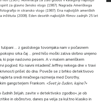
 film (1987). Nominacija za zlati globus v kategoriji najboljši
da spirit za glavno žensko vlogo (1987). Nagrada Ameriškega
a, fotografijo in stransko vlogo (1987). Ena najboljših ameriških
inštituta (2008). Eden desetih najboljših filmov zadnjih 25 let
i tulipani … z gasilskega tovornjaka nam v počasnem
pokojno srka čaj … pred hišo moški zaliva skrbno urejeno
a, ki poje naslovno pesem. A v malem ameriškem
vi pogled. Ko naivni mladenič Jeffrey nekega dne v travi
krivnosti prišel do dna. Poveže se z brhko detektivovo
znajdeta sredi mračnega razmerja med Dorothy,
skim gangsterjem Frankom.
»Svet je čuden, kajne?«
e o čudnih željah, zavite v detektivsko zgodbo«, je ob
itike in občinstvo, danes pa velja za kultno klasiko in