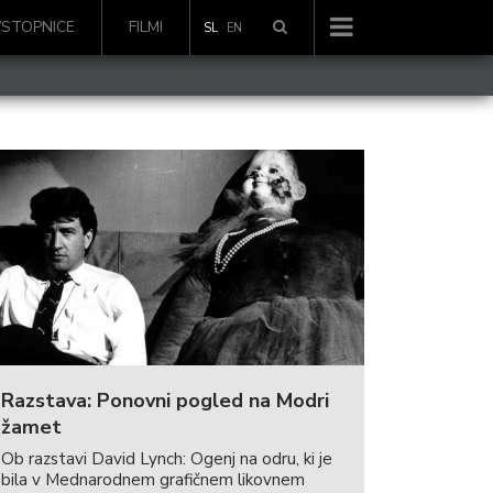
VSTOPNICE
FILMI
SL
EN
Razstava: Ponovni pogled na Modri
žamet
Ob razstavi David Lynch: Ogenj na odru, ki je
bila v Mednarodnem grafičnem likovnem