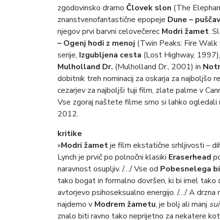
zgodovinsko dramo
Človek slon
(The Elephan
znanstvenofantastične epopeje
Dune – puščav
njegov prvi barvni celovečerec
Modri žamet
. S
– Ogenj hodi z menoj
(Twin Peaks: Fire Walk w
serije,
Izgubljena cesta
(Lost Highway, 1997)
Mulholland Dr.
(Mulholland Dr., 2001) in
Notr
dobitnik treh nominacij za oskarja za najboljšo re
cezarjev za najboljši tuji film, zlate palme v C
Vse zgoraj naštete filme smo si lahko ogledali n
2012.
kritike
»
Modri žamet
je film ekstatične srhljivosti – d
Lynch je prvič po polnočni klasiki
Eraserhead
po
naravnost osupljiv. /…/ Vse od
Pobesnelega b
tako bogat in formalno dovršen, ki bi imel tako 
avtorjevo psihoseksualno energijo. /…/ A drzna m
najdemo v
Modrem žametu
, je bolj ali manj
sui
znalo biti ravno tako neprijetno za nekatere kot r