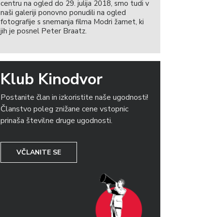
centru na ogled do 29. julija 2018, smo tudi v
naši galeriji ponovno ponudili na ogled
fotografije s snemanja filma Modri žamet, ki
jih je posnel Peter Braatz.
Klub Kinodvor
Postanite član in izkoristite naše ugodnosti!
Članstvo poleg znižane cene vstopnic
prinaša številne druge ugodnosti.
VČLANITE SE