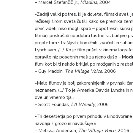
– Marcel Štefančič, jr.,
Mladina
, 2004
»Zadnji veliki potres, ki je doletel filmski svet, j
režiserji širom sveta čutili, kako se premika zem
prvič videli, niso mogli spati – popotresni sunki
filmarji poskušali upodobiti lastne razburljive p
prepletom strašljivih, komičnih, zvočnih in sublim
Lynch sam. /…/. Ko je film prišel v kinematografe,
opravile niz posebnih maš za njeno dušo –
Modr
film; kot bi ti nekdo brkljal po možganih z razb
– Guy Maddin,
The Village Voice
, 2006
»Malo filmov je bolj zakoreninjenih v prvinski č
neznanem. /…/ To je Amerika Davida Lyncha in nad
dve uri vrnemo tja.«
– Scott Foundas,
LA Weekly
, 2006
»Tri desetletja po prvem prihodu v kinodvoran
navdaja z grozo in navdušuje.«
– Melissa Anderson,
The Village Voice
, 2016