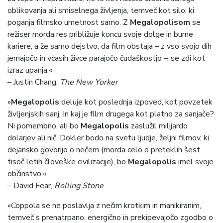
oblikovanja ali smiselnega življenja, temveč kot silo, ki
poganja filmsko umetnost samo. Z
Megalopolisom
se
režiser morda res približuje koncu svoje dolge in burne
kariere, a že samo dejstvo, da film obstaja – z vso svojo dih
jemajočo in včasih živce parajočo čudaškostjo –, se zdi kot
izraz upanja.«
– Justin Chang,
The New Yorker
»
Megalopolis
deluje kot poslednja izpoved, kot povzetek
življenjskih sanj. In kaj je film drugega kot platno za sanjače?
Ni pomembno, ali bo
Megalopolis
zaslužil milijardo
dolarjev ali nič. Dokler bodo na svetu ljudje, željni filmov, ki
dejansko govorijo o nečem (morda celo o preteklih šest
tisoč letih človeške civilizacije), bo
Megalopolis
imel svoje
občinstvo.«
– David Fear,
Rolling Stone
»Coppola se ne poslavlja z nečim krotkim in manikiranim,
temveč s prenatrpano, energično in prekipevajočo zgodbo o