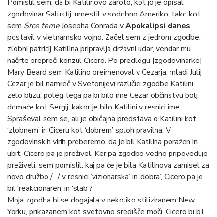
Pomislil sem, da bi Katilinovo zaroto, kot jo je opisal
zgodovinar Salustij, umestil v sodobno Ameriko, tako kot
sem
Srce teme
Josepha Conrada v
Apokalipsi danes
postavil v vietnamsko vojno. Začel sem z jedrom zgodbe:
zlobni patricij Katilina pripravlja državni udar, vendar mu
načrte prepreči konzul Cicero. Po predlogu [zgodovinarke]
Mary Beard sem Katilino preimenoval v Cezarja: mladi Julij
Cezar je bil namreč v Svetonijevi različici zgodbe Katilini
zelo blizu, poleg tega pa bi bilo ime Cezar občinstvu bolj
domače kot Sergij, kakor je bilo Katilini v resnici ime.
Spraševal sem se, ali je običajna predstava o Katilini kot
‘zlobnem’ in Ciceru kot ‘dobrem’ sploh pravilna. V
zgodovinskih virih preberemo, da je bil Katilina poražen in
ubit, Cicero pa je preživel. Ker pa zgodbo vedno pripoveduje
preživeli, sem pomislil: kaj pa če je bila Katilinova zamisel za
novo družbo /…/ v resnici ‘vizionarska’ in ‘dobra’, Cicero pa je
bil ‘reakcionaren’ in ‘slab’?
Moja zgodba bi se dogajala v nekoliko stiliziranem New
Yorku, prikazanem kot svetovno središče moči. Cicero bi bil