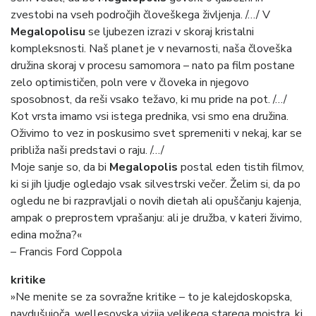
zvestobi na vseh področjih človeškega življenja. /…/ V
Megalopolisu
se ljubezen izrazi v skoraj kristalni
kompleksnosti. Naš planet je v nevarnosti, naša človeška
družina skoraj v procesu samomora – nato pa film postane
zelo optimističen, poln vere v človeka in njegovo
sposobnost, da reši vsako težavo, ki mu pride na pot. /…/
Kot vrsta imamo vsi istega prednika, vsi smo ena družina.
Oživimo to vez in poskusimo svet spremeniti v nekaj, kar se
približa naši predstavi o raju. /…/
Moje sanje so, da bi
Megalopolis
postal eden tistih filmov,
ki si jih ljudje ogledajo vsak silvestrski večer. Želim si, da po
ogledu ne bi razpravljali o novih dietah ali opuščanju kajenja,
ampak o preprostem vprašanju: ali je družba, v kateri živimo,
edina možna?«
– Francis Ford Coppola
kritike
»Ne menite se za sovražne kritike – to je kalejdoskopska,
navdušujoča, wellesovska vizija velikega starega mojstra, ki