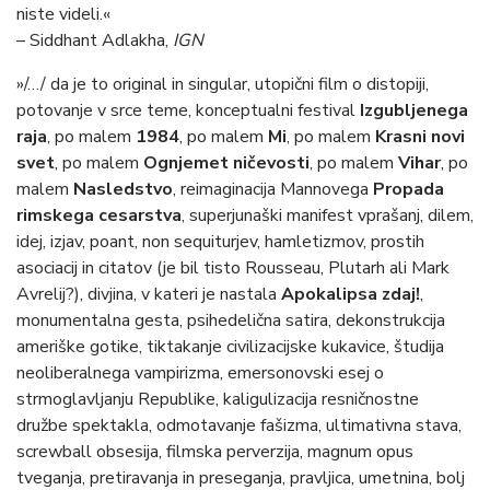
niste videli.«
– Siddhant Adlakha,
IGN
»/…/ da je to original in singular, utopični film o distopiji,
potovanje v srce teme, konceptualni festival
Izgubljenega
raja
, po malem
1984
, po malem
Mi
, po malem
Krasni novi
svet
, po malem
Ognjemet ničevosti
, po malem
Vihar
, po
malem
Nasledstvo
, reimaginacija Mannovega
Propada
rimskega cesarstva
, superjunaški manifest vprašanj, dilem,
idej, izjav, poant, non sequiturjev, hamletizmov, prostih
asociacij in citatov (je bil tisto Rousseau, Plutarh ali Mark
Avrelij?), divjina, v kateri je nastala
Apokalipsa zdaj!
,
monumentalna gesta, psihedelična satira, dekonstrukcija
ameriške gotike, tiktakanje civilizacijske kukavice, študija
neoliberalnega vampirizma, emersonovski esej o
strmoglavljanju Republike, kaligulizacija resničnostne
družbe spektakla, odmotavanje fašizma, ultimativna stava,
screwball obsesija, filmska perverzija, magnum opus
tveganja, pretiravanja in preseganja, pravljica, umetnina, bolj