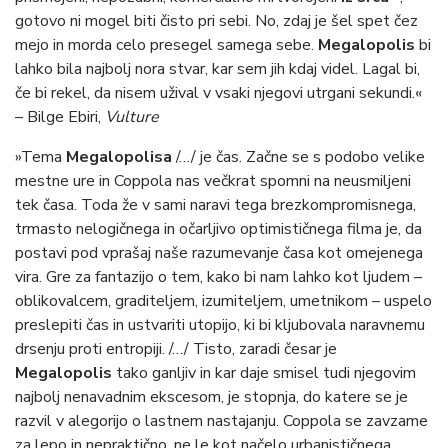
gotovo ni mogel biti čisto pri sebi.
No, zdaj je šel spet čez
mejo in morda celo presegel samega sebe.
Megalopolis
bi
lahko bila najbolj nora stvar, kar sem jih kdaj videl. Lagal bi,
če bi rekel, da nisem užival v vsaki njegovi utrgani sekundi.«
– Bilge Ebiri,
Vulture
»Tema
Megalopolisa
/…/ je čas. Začne se s podobo velike
mestne ure in Coppola nas večkrat spomni na neusmiljeni
tek časa. Toda že v sami naravi tega brezkompromisnega,
trmasto nelogičnega in očarljivo optimističnega filma je, da
postavi pod vprašaj naše razumevanje časa kot omejenega
vira. Gre za fantazijo o tem, kako bi nam lahko kot ljudem –
oblikovalcem, graditeljem, izumiteljem, umetnikom – uspelo
preslepiti čas in ustvariti utopijo, ki bi kljubovala naravnemu
drsenju proti entropiji. /…/ Tisto, zaradi česar je
Megalopolis
tako ganljiv in kar daje smisel tudi njegovim
najbolj nenavadnim ekscesom, je stopnja, do katere se je
razvil v alegorijo o lastnem nastajanju. Coppola se zavzame
za lepo in nepraktično, ne le kot načelo urbanističnega