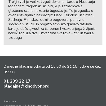
Tretji svet je več kot zgolj dokumentarec o Haustorju,
legendarni zagrebški skupini, ki je zaznamovala
glasbeno sceno nekdanje Jugoslavije. To je zgodba o
dveh ustvarjalnih nasprotjih: Darku Rundeku in Srđanu
Sacherju. Film skozi odkrite pogovore, ponovno
srečanje v studiu in bogato arhivsko gradivo razkriva,
kako je občutljivost za čarobnost vsakdanjega življenja
nekoč združila dva ustvarjalna svetova – ter ustvarila
tretjega.
Danes je blagajna odprta od 15:50 do 21:15
(odpre se čez
05:31).
01 239 22 17
blagajna@kinodvor.org
Kinodvor
Kolodvorska 13, 1000 Ljubljana