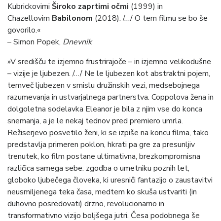
Kubrickovimi
Široko zaprtimi očmi
(1999) in
Chazellovim
Babilonom
(2018). /…/ O tem filmu se bo še
govorilo.«
– Simon Popek,
Dnevnik
»V središču te izjemno frustrirajoče – in izjemno velikodušne
– vizije je ljubezen. /…/ Ne le ljubezen kot abstraktni pojem,
temveč ljubezen v smislu družinskih vezi, medsebojnega
razumevanja in ustvarjalnega partnerstva. Coppolova žena in
dolgoletna sodelavka Eleanor je bila z njim vse do konca
snemanja, a je le nekaj tednov pred premiero umrla.
Režiserjevo posvetilo ženi, ki se izpiše na koncu filma, tako
predstavlja primeren poklon, hkrati pa gre za presunljiv
trenutek, ko film postane ultimativna, brezkompromisna
različica samega sebe: zgodba o umetniku poznih let,
globoko ljubečega človeka, ki uresniči fantazijo o zaustavitvi
neusmiljenega teka časa, medtem ko skuša ustvariti (in
duhovno posredovati) drzno, revolucionarno in
transformativno vizijo boljšega jutri. Česa podobnega še