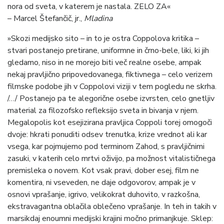
nora od sveta, v katerem je nastala. ZELO ZA«
– Marcel Štefančič, jr.,
Mladina
»Skozi medijsko sito – in to je ostra Coppolova kritika –
stvari postanejo pretirane, uniformne in črno-bele, liki, ki jih
gledamo, niso in ne morejo biti več realne osebe, ampak
nekaj pravljično pripovedovanega, fiktivnega – celo verizem
filmske podobe jih v Coppolovi viziji v tem pogledu ne skrha.
/…/ Postanejo pa te alegorične osebe izvrsten, celo gnetljiv
material za filozofsko refleksijo sveta in bivanja v njem.
Megalopolis kot esejizirana pravljica Coppoli torej omogoči
dvoje: hkrati ponuditi odsev trenutka, krize vrednot ali kar
vsega, kar pojmujemo pod terminom Zahod, s pravljičnimi
zasuki, v katerih celo mrtvi oživijo, pa možnost vitalističnega
premisleka o novem. Kot vsak pravi, dober esej, film ne
komentira, ni vseveden, ne daje odgovorov, ampak je v
osnovi vprašanje, igrivo, velikokrat duhovito, v razkošna,
ekstravagantna oblačila oblečeno vprašanje. In teh in takih v
marsikdaj enoumni medijski krajini močno primanjkuje. Sklep: