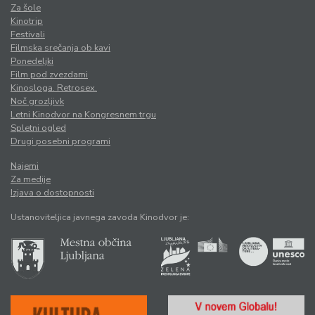
Za šole
Kinotrip
Festivali
Filmska srečanja ob kavi
Ponedeljki
Film pod zvezdami
Kinosloga. Retrosex.
Noč grozljivk
Letni Kinodvor na Kongresnem trgu
Spletni ogled
Drugi posebni programi
Najemi
Za medije
Izjava o dostopnosti
Ustanoviteljica javnega zavoda Kinodvor je: