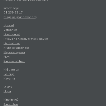
Informacije:
01 239 22 17
blagajna@kinodvor.org
Spored
Vstopnice
Dostopnost
Prijava na Kinodvorove E-novice
Darilni boni
Klubske ugodnosti
Napovedujemo
Filmi
Kino na zahtevo
Knjigarnica
Galerija
Kavarna
O kinu
Ekipa
Kino in več
Kinobalon