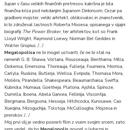
župan v času velikih finančnih pretresov, kakršna je bila
finančna kriza pod nekdanjim županom Dinkinsom, Cezar pa
gradbeni mojster, veliki arhitekt, oblikovalec in znanstvenik,
ki bi združeval lastnosti Roberta Mosesa, opisanega v sijajni
biografiji
The Power Broker
, ter arhitektov, kot so Frank
Lloyd Wright, Raymond Loewy, Norman Bel Geddes in
Walter Gropius. /…/
Megalopolisa
ne bi mogel ustvariti, če ne bi stal na
ramenih G. B. Shawa, Voltaira, Rousseauja, Benthama, Milla,
Dickensa, Emersona, Thoreauja, Fullerja, Fourniera, Morrisa,
Carlyla, Ruskina, Butlerja, Wellsa, Evripida, Thomasa Mora,
Molièra, Pirandella, Shakespeara, Beaumarchaisa, Swifta,
Kubricka, Murnaua, Goetheja, Platona, Ajshila, Spinoze,
Durrella, Ibsena, Abela Gancea, Fellinija, Viscontija,
Bergmana, Bergsona, Hesseja, Hitchcocka, Kurosawe, Cao
Xueqina, Mizoguchija, Tolstoja, McCullougha, Mojzesa in
prerokov. /…/
Moj prvi cilj je vedno posneti film z vsem svojim srcem, zato
sem vedel, da bo
Megalopolis
govoril o ljubezni in