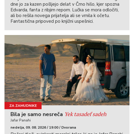
dne jo za kazen pošljejo delat v Črno hišo, kjer spozna
Edvarda, fanta z ribjim repom. Lučka se mora odločiti,
ali bo rešila novega prijatelja ali se vrnila k očetu.
Fantastična pripoved po knjižni uspešnici.
ZA ZAMUDNIKE
Yek tasadef sadeh
Bila je samo nesreča
Jafar Panahi
nedelja, 09. 08. 2026 / 19:00 / Dvorana