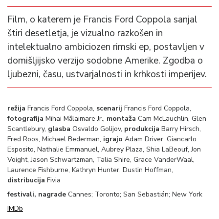
Film, o katerem je Francis Ford Coppola sanjal
štiri desetletja, je vizualno razkošen in
intelektualno ambiciozen rimski ep, postavljen v
domišljijsko verzijo sodobne Amerike. Zgodba o
ljubezni, času, ustvarjalnosti in krhkosti imperijev.
režija
Francis Ford Coppola,
scenarij
Francis Ford Coppola,
fotografija
Mihai Mălaimare Jr.,
montaža
Cam McLauchlin, Glen
Scantlebury,
glasba
Osvaldo Golijov,
produkcija
Barry Hirsch,
Fred Roos, Michael Bederman,
igrajo
Adam Driver, Giancarlo
Esposito, Nathalie Emmanuel, Aubrey Plaza, Shia LaBeouf, Jon
Voight, Jason Schwartzman, Talia Shire, Grace VanderWaal,
Laurence Fishburne, Kathryn Hunter, Dustin Hoffman,
distribucija
Fivia
festivali, nagrade
Cannes; Toronto; San Sebastián; New York
IMDb