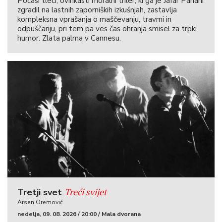
Počasi tleči, ovinkasti moralni triler, ki ga je Jafar Panahi
zgradil na lastnih zaporniških izkušnjah, zastavlja
kompleksna vprašanja o maščevanju, travmi in
odpuščanju, pri tem pa ves čas ohranja smisel za trpki
humor. Zlata palma v Cannesu.
Treći svijet
Tretji svet
Arsen Oremović
nedelja, 09. 08. 2026 / 20:00 / Mala dvorana