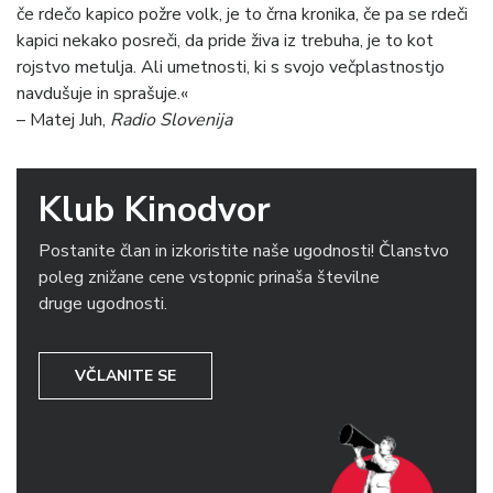
če rdečo kapico požre volk, je to črna kronika, če pa se rdeči
kapici nekako posreči, da pride živa iz trebuha, je to kot
rojstvo metulja. Ali umetnosti, ki s svojo večplastnostjo
navdušuje in sprašuje.«
– Matej Juh,
Radio Slovenija
Klub Kinodvor
Postanite član in izkoristite naše ugodnosti! Članstvo
poleg znižane cene vstopnic prinaša številne
druge ugodnosti.
VČLANITE SE