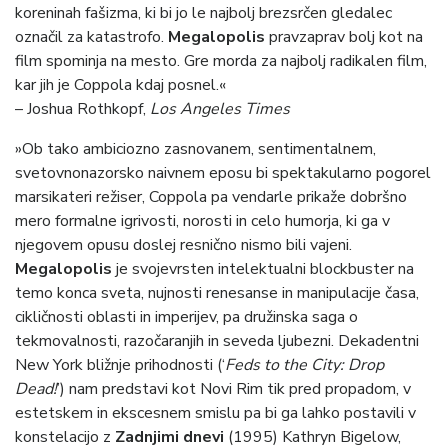
koreninah fašizma, ki bi jo le najbolj brezsrčen gledalec
označil za katastrofo.
Megalopolis
pravzaprav bolj kot na
film spominja na mesto. Gre morda za najbolj radikalen film,
kar jih je Coppola kdaj posnel.«
– Joshua Rothkopf,
Los Angeles Times
»Ob tako ambiciozno zasnovanem, sentimentalnem,
svetovnonazorsko naivnem eposu bi spektakularno pogorel
marsikateri režiser, Coppola pa vendarle prikaže dobršno
mero formalne igrivosti, norosti in celo humorja, ki ga v
njegovem opusu doslej resnično nismo bili vajeni.
Megalopolis
je svojevrsten intelektualni blockbuster na
temo konca sveta, nujnosti renesanse in manipulacije časa,
cikličnosti oblasti in imperijev, pa družinska saga o
tekmovalnosti, razočaranjih in seveda ljubezni. Dekadentni
New York bližnje prihodnosti (‘
Feds to the City: Drop
Dead!
’) nam predstavi kot Novi Rim tik pred propadom, v
estetskem in ekscesnem smislu pa bi ga lahko postavili v
konstelacijo z
Zadnjimi dnevi
(1995) Kathryn Bigelow,