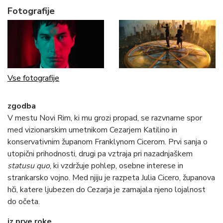
Fotografije
Vse fotografije
zgodba
V mestu Novi Rim, ki mu grozi propad, se razvname spor
med vizionarskim umetnikom Cezarjem Katilino in
konservativnim županom Franklynom Cicerom. Prvi sanja o
utopični prihodnosti, drugi pa vztraja pri nazadnjaškem
statusu quo
, ki vzdržuje pohlep, osebne interese in
strankarsko vojno. Med njiju je razpeta Julia Cicero, županova
hči, katere ljubezen do Cezarja je zamajala njeno lojalnost
do očeta.
iz prve roke