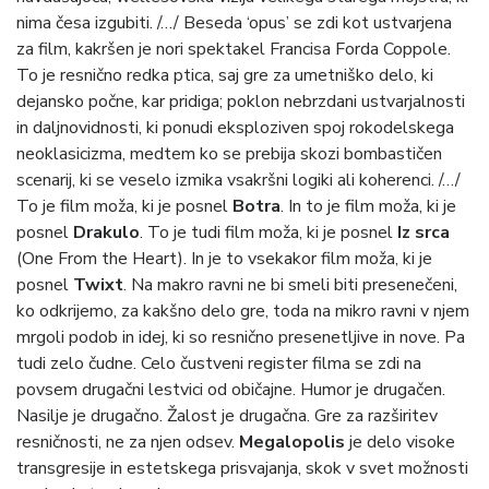
nima česa izgubiti. /…/ Beseda ‘opus’ se zdi kot ustvarjena
za film, kakršen je nori spektakel Francisa Forda Coppole.
To je resnično redka ptica, saj gre za umetniško delo, ki
dejansko počne, kar pridiga; poklon nebrzdani ustvarjalnosti
in daljnovidnosti, ki ponudi eksploziven spoj rokodelskega
neoklasicizma, medtem ko se prebija skozi bombastičen
scenarij, ki se veselo izmika vsakršni logiki ali koherenci. /…/
To je film moža, ki je posnel
Botra
. In to je film moža, ki je
posnel
Drakulo
. To je tudi film moža, ki je posnel
Iz srca
(One From the Heart). In je to vsekakor film moža, ki je
posnel
Twixt
. Na makro ravni ne bi smeli biti presenečeni,
ko odkrijemo, za kakšno delo gre, toda na mikro ravni v njem
mrgoli podob in idej, ki so resnično presenetljive in nove. Pa
tudi zelo čudne. Celo čustveni register filma se zdi na
povsem drugačni lestvici od običajne. Humor je drugačen.
Nasilje je drugačno. Žalost je drugačna. Gre za razširitev
resničnosti, ne za njen odsev.
Megalopolis
je delo visoke
transgresije in estetskega prisvajanja, skok v svet možnosti