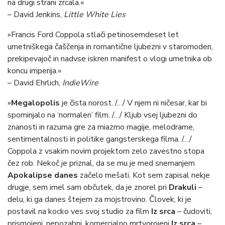
na drugi strani zrcala.«
– David Jenkins,
Little White Lies
»Francis Ford Coppola stlači petinosemdeset let
umetniškega čaščenja in romantične ljubezni v staromoden,
prekipevajoč in nadvse iskren manifest o vlogi umetnika ob
koncu imperija.«
– David Ehrlich,
IndieWire
»
Megalopolis
je čista norost. /…/ V njem ni ničesar, kar bi
spominjalo na ‘normalen’ film. /…/ Kljub vsej ljubezni do
znanosti in razuma gre za miazmo magije, melodrame,
sentimentalnosti in politike gangsterskega filma. /…/
Coppola z vsakim novim projektom zelo zavestno stopa
čez rob. Nekoč je priznal, da se mu je med snemanjem
Apokalipse
danes
začelo mešati. Kot sem zapisal nekje
drugje, sem imel sam občutek, da je znorel pri
Drakuli
–
delu, ki ga danes štejem za mojstrovino. Človek, ki je
postavil na kocko ves svoj studio za film
Iz srca
– čudoviti,
prismojeni, nepozabni, komercialno mrtvorojeni
Iz srca
–,