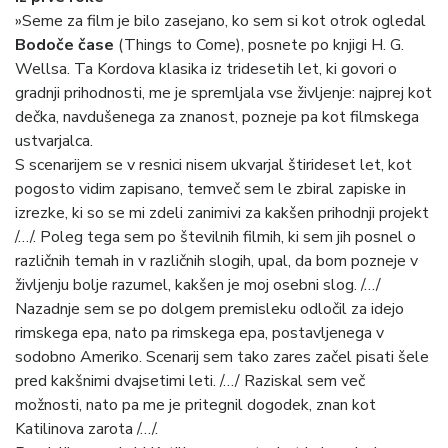
»Seme za film je bilo zasejano, ko sem si kot otrok ogledal
Bodoče čase
(Things to Come), posnete po knjigi H. G.
Wellsa. Ta Kordova klasika iz tridesetih let, ki govori o
gradnji prihodnosti, me je spremljala vse življenje: najprej kot
dečka, navdušenega za znanost, pozneje pa kot filmskega
ustvarjalca.
S scenarijem se v resnici nisem ukvarjal štirideset let, kot
pogosto vidim zapisano, temveč sem le zbiral zapiske in
izrezke, ki so se mi zdeli zanimivi za kakšen prihodnji projekt
/…/. Poleg tega sem po številnih filmih, ki sem jih posnel o
različnih temah in v različnih slogih, upal, da bom pozneje v
življenju bolje razumel, kakšen je moj osebni slog. /…/
Nazadnje sem se po dolgem premisleku odločil za idejo
rimskega epa, nato pa rimskega epa, postavljenega v
sodobno Ameriko. Scenarij sem tako zares začel pisati šele
pred kakšnimi dvajsetimi leti. /…/ Raziskal sem več
možnosti, nato pa me je pritegnil dogodek, znan kot
Katilinova zarota /…/.