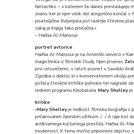
fantastiko –, v katerem še danes prevladujejo 
znano, ker je njen velik del alegorično končal v
F
pisateljičina življenjska pot razkrije številne pl
zakaj je knjiga tako privlačna.«
– Haifaa Al-Mansour
portret avtorice
Haifaa Al-Mansour je na Ameriški univerzi v Kairu
magistrirala iz filmskih študij. Njen prvenec
Zel
prvi celovečerec, v celoti posnet v Savdski Arabij
Zgodba o deklici, ki v konservativnem okolju pr
požela številne kritiške pohvale ter nagrade ob
rednem programu Kinobalona.
Mary Shelley
je
kritike
»
Mary Shelley
je redkost: filmska biografija s 
pričakovanim žanrskim užitkom. /…/ A raje kot d
antikvarnega kulturnega prestiža, Haifaa Al-Ma
modernost. K temu močno pripomore dejstvo, da j