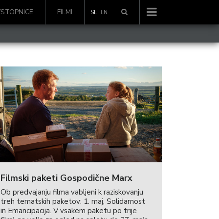
VSTOPNICE
FILMI
SL
EN
Filmski paketi Gospodične Marx
Ob predvajanju filma vabljeni k raziskovanju
treh tematskih paketov: 1. maj, Solidarnost
in Emancipacija. V vsakem paketu po trije