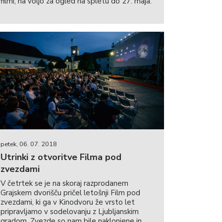
filmi, na voljo za ogled na spletu do 27. maja.
petek, 06. 07. 2018
Utrinki z otvoritve Filma pod
zvezdami
V četrtek se je na skoraj razprodanem
Grajskem dvorišču pričel letošnji Film pod
zvezdami, ki ga v Kinodvoru že vrsto let
pripravljamo v sodelovanju z Ljubljanskim
gradom. Zvezde so nam bile naklonjene in