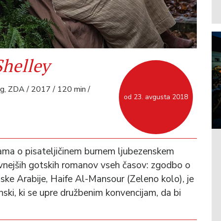
helley
rg, ZDA / 2017 / 120 min /
od 23. avgusta 2018
rama o pisateljičinem burnem ljubezenskem
plivnejših gotskih romanov vseh časov: zgodbo o
ske Arabije, Haife Al-Mansour (Zeleno kolo), je
ki, ki se upre družbenim konvencijam, da bi