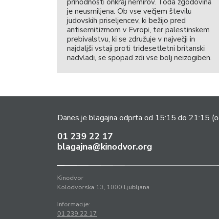
prihodnosti onkraj nemirov. Toda zgodovina
je neusmiljena. Ob vse večjem številu
judovskih priseljencev, ki bežijo pred
antisemitizmom v Evropi, ter palestinskem
prebivalstvu, ki se združuje v največji in
najdaljši vstaji proti tridesetletni britanski
nadvladi, se spopad zdi vse bolj neizogiben.
Danes je blagajna odprta od 15:15 do 21:15
(o
01 239 22 17
blagajna@kinodvor.org
Kinodvor
Kolodvorska 13, 1000 Ljubljana
Informacije:
01 239 22 17