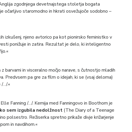
ja Anglija zgodnjega devetnajstega stoletja bogata
uje očarljivo staromodno in hkrati osvežujoče sodobno –
ih izkušenj, njeno avtorico pa kot pionirsko feministko v
sti ponižuje in zatira. Rezultat je delo, ki inteligentno
ijo.«
z barvami in visceralno močjo narave, s čutnostjo mladih
tva. Predvsem pa gre za film o idejah, ki se (vsaj deloma)
/…/.«
t Elle Fanning /…/. Kemija med Fanningovo in Boothom je
ko sem izgubila nedolžnost
(The Diary of a Teenage
no polsestro. Režiserka spretno prikaže divje križarjenje
pom in navdihom.«