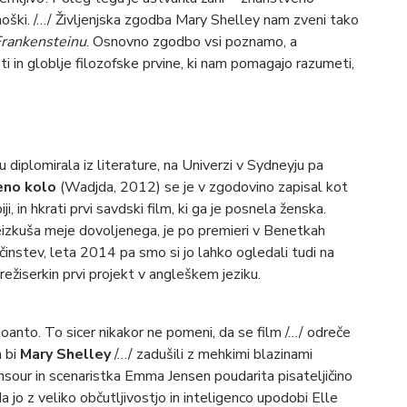
moški. /…/ Življenjska zgodba Mary Shelley nam zveni tako
rankensteinu
. Osnovno zgodbo vsi poznamo, a
asti in globlje filozofske prvine, ki nam pomagajo razumeti,
 diplomirala iz literature, na Univerzi v Sydneyju pa
eno kolo
(Wadjda, 2012) se je v zgodovino zapisal kot
i, in hkrati prvi savdski film, ki ga je posnela ženska.
eizkuša meje dovoljenega, je po premieri v Benetkah
činstev, leta 2014 pa smo si jo lahko ogledali tudi na
 režiserkin prvi projekt v angleškem jeziku.
poanto. To sicer nikakor ne pomeni, da se film /…/ odreče
a bi
Mary Shelley
/…/ zadušili z mehkimi blazinami
nsour in scenaristka Emma Jensen poudarita pisateljičino
o z veliko občutljivostjo in inteligenco upodobi Elle