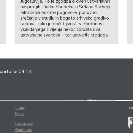
Jugoslavije. To je zgodba o dveh ustvarjalnih
nasprotjih: Darku Rundeku in Srđanu Sacherju.
Film skozi odkrite pogovore, ponovno
srečanje v studiu in bogato arhivsko gradivo
razkriva, kako je občutljivost za čarobnost
vsakdanjega življenja nekoč združila dva
ustvarjalna svetova – ter ustvarila tretjega.
dprto še 04:18).
O kinu
Ust
Ekipa
Kino in več
Kinobalon