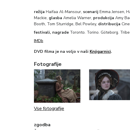
režija
Haifaa Al-Mansour,
scenarij
Emma Jensen, H
Mackie,
glasba
Amelia Warner,
produkcija
Amy Bae
Booth, Tom Sturridge, Bel Powley,
distribucija
Cine
festivali, nagrade
Toronto. Torino. Göteborg. Tribe
IMDb
DVD filma je na voljo v naši
Knjigarnici
.
Fotografije
Vse fotografije
zgodba