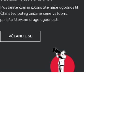
Postanite član in izkoristite naše ugodnosti!
Članstvo poleg znižane cene vstopnic
prinaša številne druge ugodnosti.
VČLANITE SE