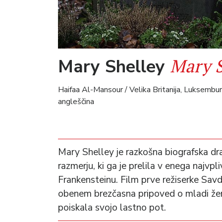
Mary S
Mary Shelley
Haifaa Al-Mansour / Velika Britanija, Luksembu
angleščina
Mary Shelley je razkošna biografska d
razmerju, ki ga je prelila v enega najv
Frankensteinu. Film prve režiserke Savd
obenem brezčasna pripoved o mladi žens
poiskala svojo lastno pot.