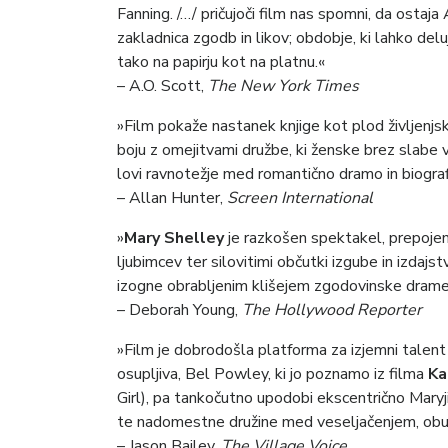
Fanning. /…/ pričujoči film nas spomni, da osta
zakladnica zgodb in likov; obdobje, ki lahko del
tako na papirju kot na platnu.«
– A.O. Scott,
The New York Times
»Film pokaže nastanek knjige kot plod življenjsk
boju z omejitvami družbe, ki ženske brez slabe ve
lovi ravnotežje med romantično dramo in biograf
– Allan Hunter,
Screen International
»
Mary Shelley
je razkošen spektakel, prepojen 
ljubimcev ter silovitimi občutki izgube in izdajs
izogne obrabljenim klišejem zgodovinske drame 
– Deborah Young,
The Hollywood Reporter
»Film je dobrodošla platforma za izjemni talen
osupljiva, Bel Powley, ki jo poznamo iz filma
Ka
Girl), pa tankočutno upodobi ekscentrično Maryji
te nadomestne družine med veseljačenjem, obu
– Jason Bailey,
The Village Voice