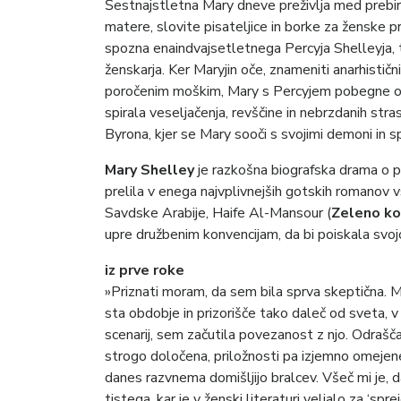
Šestnajstletna Mary dneve preživlja med prebir
matere, slovite pisateljice in borke za ženske
spozna enaindvajsetletnega Percyja Shelleyja, t
ženskarja. Ker Maryjin oče, znameniti anarhistič
poročenim moškim, Mary s Percyjem pobegne od 
spirala veseljačenja, revščine in nebrzdanih stra
Byrona, kjer se Mary sooči s svojimi demoni in 
Mary Shelley
je razkošna biografska drama o p
prelila v enega najvplivnejših gotskih romanov
Savdske Arabije, Haife Al-Mansour (
Zeleno ko
upre družbenim konvencijam, da bi poiskala svoj
iz prve roke
»Priznati moram, da sem bila sprva skeptična. M
sta obdobje in prizorišče tako daleč od sveta,
scenarij, sem začutila povezanost z njo. Odraščal
strogo določena, priložnosti pa izjemno omejene
danes razvnema domišljijo bralcev. Všeč mi je, da 
tistega, kar je v ženski literaturi veljalo za ‘sp