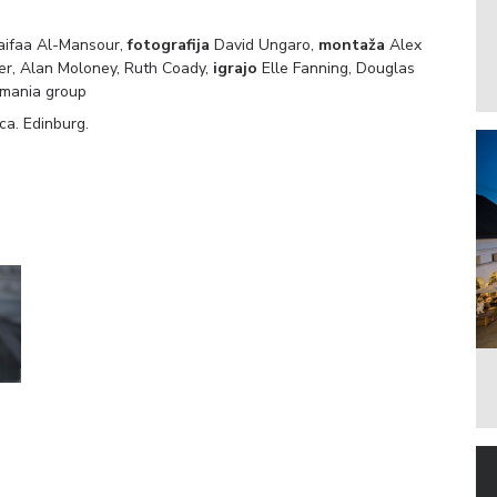
aifaa Al-Mansour,
fotografija
David Ungaro,
montaža
Alex
r, Alan Moloney, Ruth Coady,
igrajo
Elle Fanning, Douglas
mania group
ca. Edinburg.