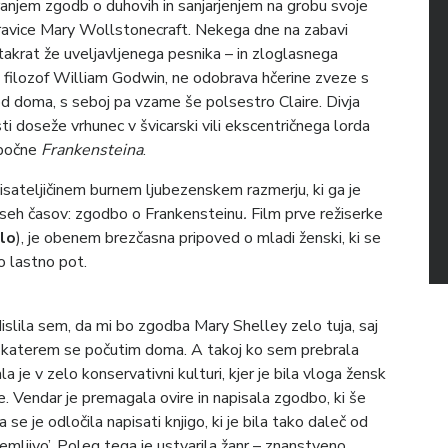
anjem zgodb o duhovih in sanjarjenjem na grobu svoje
 pravice Mary Wollstonecraft. Nekega dne na zabavi
akrat že uveljavljenega pesnika – in zloglasnega
ni filozof William Godwin, ne odobrava hčerine zveze s
doma, s seboj pa vzame še polsestro Claire. Divja
sti doseže vrhunec v švicarski vili ekscentričnega lorda
spočne
Frankensteina
.
isateljičinem burnem ljubezenskem razmerju, ki ga je
 vseh časov: zgodbo o Frankensteinu
.
Film prve režiserke
lo
), je obenem brezčasna pripoved o mladi ženski, ki se
o lastno pot.
islila sem, da mi bo zgodba Mary Shelley zelo tuja, saj
 v katerem se počutim doma. A takoj ko sem prebrala
a je v zelo konservativni kulturi, kjer je bila vloga žensk
. Vendar je premagala ovire in napisala zgodbo, ki še
se je odločila napisati knjigo, ki je bila tako daleč od
rejemljivo’. Poleg tega je ustvarila žanr – znanstveno