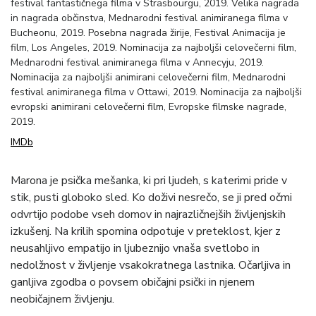
festival fantastičnega filma v Strasbourgu, 2019. Velika nagrada
in nagrada občinstva, Mednarodni festival animiranega filma v
Bucheonu, 2019. Posebna nagrada žirije, Festival Animacija je
film, Los Angeles, 2019. Nominacija za najboljši celovečerni film,
Mednarodni festival animiranega filma v Annecyju, 2019.
Nominacija za najboljši animirani celovečerni film, Mednarodni
festival animiranega filma v Ottawi, 2019. Nominacija za najboljši
evropski animirani celovečerni film, Evropske filmske nagrade,
2019.
IMDb
Marona je psička mešanka, ki pri ljudeh, s katerimi pride v
stik, pusti globoko sled. Ko doživi nesrečo, se ji pred očmi
odvrtijo podobe vseh domov in najrazličnejših življenjskih
izkušenj. Na krilih spomina odpotuje v preteklost, kjer z
neusahljivo empatijo in ljubeznijo vnaša svetlobo in
nedolžnost v življenje vsakokratnega lastnika. Očarljiva in
ganljiva zgodba o povsem običajni psički in njenem
neobičajnem življenju.