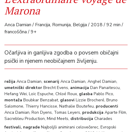
Marona
Anca Damian / Francija, Romunija, Belgija / 2018 / 92 min /
francoščina / 9+
Očarljiva in ganljiva zgodba o povsem običajni
psički in njenem neobičajnem življenju.
režija
Anca Damian,
scenarij
Anca Damian, Anghel Damian,
umetniški direktor
Brecht Evens,
animacija
Dan Panaitescu,
Hefang Wei, Loïc Espuche, Chloé Roux,
glasba
Pablo Pico,
montaža
Boubkar Benzabat,
glasovi
Lizzie Brocheré, Bruno
Salomone, Thierry Hancisse, Nathalie Boutefeu,
producenti
Anca Damian, Ron Dyens, Tomas Leyers,
produkcija
Aparte Film,
Sacrebleu Production, Mind Meets,
distribucija
Charades
festivali, nagrade
Najboljši animirani celovečerec, Evropski