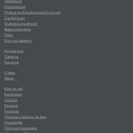
Vstopnice
Dostopnost
Prijava na Kinodvorove E-novice
Darilni boni
Klubske ugodnosti
Napovedujemo
Filmi
Kino na zahtevo
Knjigarnica
Galerija
Kavarna
O kinu
Ekipa
Kino in več
Kinobalon
Za šole
Kinotrip
Festivali
Filmska srečanja ob kavi
Ponedeljki
Film pod zvezdami