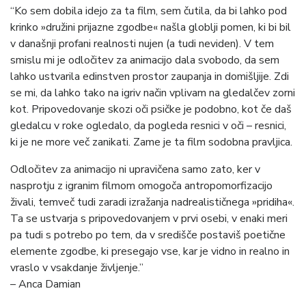
“Ko sem dobila idejo za ta film, sem čutila, da bi lahko pod
krinko »družini prijazne zgodbe« našla globlji pomen, ki bi bil
v današnji profani realnosti nujen (a tudi neviden). V tem
smislu mi je odločitev za animacijo dala svobodo, da sem
lahko ustvarila edinstven prostor zaupanja in domišljije. Zdi
se mi, da lahko tako na igriv način vplivam na gledalčev zorni
kot. Pripovedovanje skozi oči psičke je podobno, kot če daš
gledalcu v roke ogledalo, da pogleda resnici v oči – resnici,
ki je ne more več zanikati. Zame je ta film sodobna pravljica.
Odločitev za animacijo ni upravičena samo zato, ker v
nasprotju z igranim filmom omogoča antropomorfizacijo
živali, temveč tudi zaradi izražanja nadrealističnega »pridiha«.
Ta se ustvarja s pripovedovanjem v prvi osebi, v enaki meri
pa tudi s potrebo po tem, da v središče postaviš poetične
elemente zgodbe, ki presegajo vse, kar je vidno in realno in
vraslo v vsakdanje življenje.”
– Anca Damian