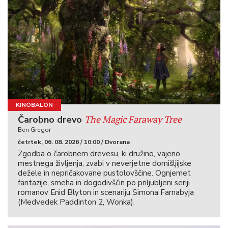
KINOBALON
The Magic Faraway Tree
Čarobno drevo
Ben Gregor
četrtek, 06. 08. 2026 / 10:00 / Dvorana
Zgodba o čarobnem drevesu, ki družino, vajeno
mestnega življenja, zvabi v neverjetne domišljijske
dežele in nepričakovane pustolovščine. Ognjemet
fantazije, smeha in dogodivščin po priljubljeni seriji
romanov Enid Blyton in scenariju Simona Farnabyja
(Medvedek Paddinton 2, Wonka).