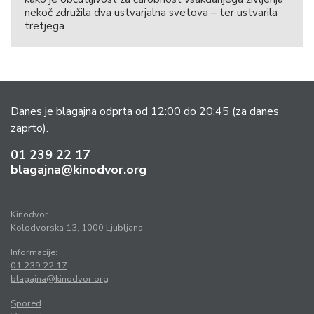
nekoč združila dva ustvarjalna svetova – ter ustvarila
tretjega.
Danes je blagajna odprta od 12:00 do 20:45
(za danes
zaprto).
01 239 22 17
blagajna@kinodvor.org
Kinodvor
Kolodvorska 13, 1000 Ljubljana
Informacije:
01 239 22 17
blagajna@kinodvor.org
Spored