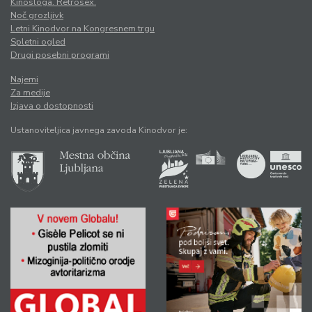
Kinosloga. Retrosex.
Noč grozljivk
Letni Kinodvor na Kongresnem trgu
Spletni ogled
Drugi posebni programi
Najemi
Za medije
Izjava o dostopnosti
Ustanoviteljica javnega zavoda Kinodvor je: