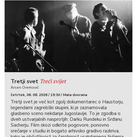
Treći svijet
Tretji svet
Arsen Oremović
četrtek, 06. 08. 2026 / 19:30 / Mala dvorana
Tretji svet je več kot zgolj dokumentarec o Haustorju,
legendarni zagrebški skupini, ki je zaznamovala
glasbeno sceno nekdanje Jugoslavije. To je zgodba o
dveh ustvarjalnih nasprotjih: Darku Rundeku in Srđanu
Sacherju. Film skozi odkrite pogovore, ponovno
srečanje v studiu in bogato arhivsko gradivo razkriva,
kako je občutljivost za čarobnost vsakdanjega življenja