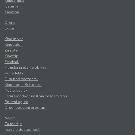
Knjigarnica
Galerija
Kavarna
O kinu
Ekipa
Kino in več
Kinobalon
Za šole
Kinotrip
Festivali
Filmska srečanja ob kavi
Ponedeljki
Film pod zvezdami
Kinosloga. Retrosex.
Noč grozljivk
Letni Kinodvor na Kongresnem trgu
Spletni ogled
Drugi posebni programi
Najemi
Za medije
Izjava o dostopnosti