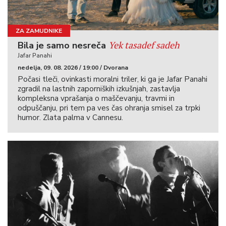
ZA ZAMUDNIKE
Yek tasadef sadeh
Bila je samo nesreča
Jafar Panahi
nedelja, 09. 08. 2026 / 19:00 / Dvorana
Počasi tleči, ovinkasti moralni triler, ki ga je Jafar Panahi
zgradil na lastnih zaporniških izkušnjah, zastavlja
kompleksna vprašanja o maščevanju, travmi in
odpuščanju, pri tem pa ves čas ohranja smisel za trpki
humor. Zlata palma v Cannesu.