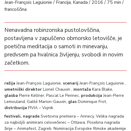
Jean-François Laguionie / Francija, Kanada / 2016 / 75 min /
francoščina
Nenavadna robinzonska pustolovščina,
postavljena v zapuščeno obmorsko letovišče, je
poetična meditacija o samoti in minevanju,
predvsem pa hvalnica življenju, svobodi in novim
začetkom.
režija
Jean-François Laguionie,
scenarij
Jean-François Laguionie ,
umetniški direktor
Lionel Chauvin ,
montaža
Kara Blake,
glasba
Pierre Kellner, Pascal Le Pennec,
produkcija
Jean-Pierre
Lemouland, Galilé Marion-Gauvin,
glas
Dominique Frot,
distribucija
FIVIA – Vojnik
festivali, nagrade
Svetovna premiera – Annecy. Velika nagrada
za najboljši animirani celovečerec – Ottawa. Posebna nagrada
žirije – Animafest, Zagreb. Nominacija Evropske filmske akademije