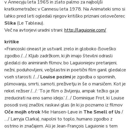
v Annecyju leta 1965 in zlato palmo za najboljši
kratkometražec v Cannesu leta 1978. Na Animateki smo si
lahko pred leti ogledali njegov kritiško priznani celovečerec
Slika
(Le Tableau).
Več na avtorjevi uradni strani:
http://laguionie.com/
kritike
»Francoski cineast je ustvaril zrelo in globoko človeško
zgodbo /…/. Kljub zadržkom, ki jih imajo številni odrasli
gledalci do animiranih filmov, bo Laguioniejev pretanjeni,
nežni, poduhovljeni, večplastni in poetični film ganil gledalce
vseh starosti. /…/
Louise pozimi
je zgodba o spominih,
plimovanju, smrti, samoti, preživetju in še o marsičem. Kot je
rekel režiser /…/: ‘To je film o življenju, ampak težko ga je
zreducirati na eno samo idejo.’ /…/ Dominique Frot, ki Louise
posodi svoj značilni, raskavi glas (in ki jo poznamo iz filmov
Oče mojih otrok
Mie Hansen-Løve in
The Smell of Us
/
…/ Larryja Clarka), napolni to toplo, humano zgodbo z
ostrino in značajem. Ali je Jean-François Laguionie s tem