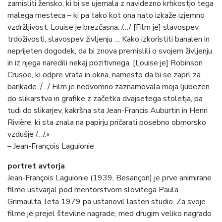
zamisliti žensko, ki bi se ujemala z navidezno krhkostjo tega
malega mesteca – ki pa tako kot ona nato izkaže izjemno
vzdržljivost. Louise je brezčasna. /…/ [Film je] slavospev
trdoživosti, slavospev življenju … Kako izkoristiti banalen in
neprijeten dogodek, da bi znova premislili o svojem življenju
in iz njega naredili nekaj pozitivnega. [Louise je] Robinson
Crusoe, ki odpre vrata in okna, namesto da bi se zaprl za
barikade. /…/ Film je nedvomno zaznamovala moja ljubezen
do slikarstva in grafike z začetka dvajsetega stoletja, pa
tudi do slikarjev, kakršna sta Jean-Francis Auburtin in Henri
Rivière, ki sta znala na papirju pričarati posebno obmorsko
vzdušje /…/.«
– Jean-François Laguionie
portret avtorja
Jean-François Laguionie (1939, Besançon) je prve animirane
filme ustvarjal pod mentorstvom slovitega Paula
Grimaulta, leta 1979 pa ustanovil lasten studio. Za svoje
filme je prejel številne nagrade, med drugim veliko nagrado