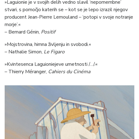
»Laguionie je v svojih delih vedno slavil ‘nepomembne’
stvari, s pomočjo katerih se – kot se je lepo izrazil njegov
producent Jean-Pierre Lemouland – ‘potopi v svoje notranje
morje’.«
– Bernard Génin,
Positif
»Mojstrovina, himna življenju in svobodi.«
– Nathalie Simon,
Le Figaro
»Kvintesenca Laguioniejeve umetnosti /…/.«
– Thierry Méranger,
Cahiers du Cinéma