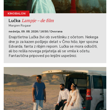
KINOBALON
Lampje – de film
Lučka
Margien Rogaar
nedelja, 09. 08. 2026 / 16:50 / Dvorana
Enajstletna Lučka živi ob svetilniku z očetom. Nekega
dne jo za kazen pošljejo delat v Črno hišo, kjer spozna
Edvarda, fanta z ribjim repom. Lučka se mora odločiti,
ali bo rešila novega prijatelja ali se vrnila k očetu.
Fantastična pripoved po knjižni uspešnici.