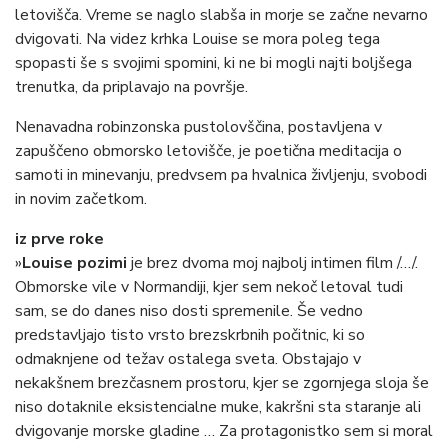
letovišča. Vreme se naglo slabša in morje se začne nevarno
dvigovati. Na videz krhka Louise se mora poleg tega
spopasti še s svojimi spomini, ki ne bi mogli najti boljšega
trenutka, da priplavajo na površje.
Nenavadna robinzonska pustolovščina, postavljena v
zapuščeno obmorsko letovišče, je poetična meditacija o
samoti in minevanju, predvsem pa hvalnica življenju, svobodi
in novim začetkom.
iz prve roke
»
Louise pozimi
je brez dvoma moj najbolj intimen film /…/.
Obmorske vile v Normandiji, kjer sem nekoč letoval tudi
sam, se do danes niso dosti spremenile. Še vedno
predstavljajo tisto vrsto brezskrbnih počitnic, ki so
odmaknjene od težav ostalega sveta. Obstajajo v
nekakšnem brezčasnem prostoru, kjer se zgornjega sloja še
niso dotaknile eksistencialne muke, kakršni sta staranje ali
dvigovanje morske gladine … Za protagonistko sem si moral