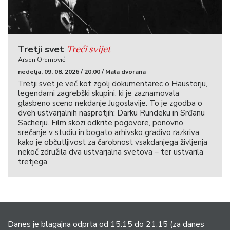
Treći svijet
Tretji svet
Arsen Oremović
nedelja, 09. 08. 2026 / 20:00 / Mala dvorana
Tretji svet je več kot zgolj dokumentarec o Haustorju,
legendarni zagrebški skupini, ki je zaznamovala
glasbeno sceno nekdanje Jugoslavije. To je zgodba o
dveh ustvarjalnih nasprotjih: Darku Rundeku in Srđanu
Sacherju. Film skozi odkrite pogovore, ponovno
srečanje v studiu in bogato arhivsko gradivo razkriva,
kako je občutljivost za čarobnost vsakdanjega življenja
nekoč združila dva ustvarjalna svetova – ter ustvarila
tretjega.
Danes je blagajna odprta od 15:15 do 21:15
(za danes