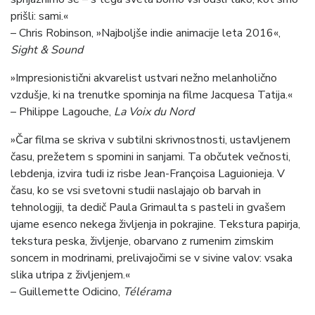
prišli: sami.«
– Chris Robinson, »Najboljše indie animacije leta 2016«,
Sight & Sound
»Impresionistični akvarelist ustvari nežno melanholično
vzdušje, ki na trenutke spominja na filme Jacquesa Tatija.«
– Philippe Lagouche,
La Voix
du Nord
»Čar filma se skriva v subtilni skrivnostnosti, ustavljenem
času, prežetem s spomini in sanjami. Ta občutek večnosti,
lebdenja, izvira tudi iz risbe Jean-Françoisa Laguionieja. V
času, ko se vsi svetovni studii naslajajo ob barvah in
tehnologiji, ta dedič Paula Grimaulta s pasteli in gvašem
ujame esenco nekega življenja in pokrajine. Tekstura papirja,
tekstura peska, življenje, obarvano z rumenim zimskim
soncem in modrinami, prelivajočimi se v sivine valov: vsaka
slika utripa z življenjem.«
– Guillemette Odicino,
Télérama