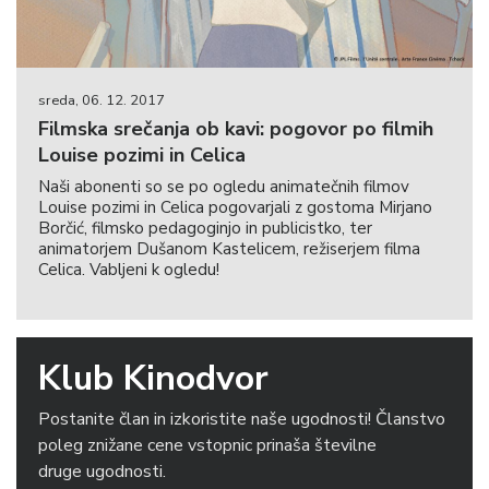
sreda, 06. 12. 2017
Filmska srečanja ob kavi: pogovor po filmih
Louise pozimi in Celica
Naši abonenti so se po ogledu animatečnih filmov
Louise pozimi in Celica pogovarjali z gostoma Mirjano
Borčić, filmsko pedagoginjo in publicistko, ter
animatorjem Dušanom Kastelicem, režiserjem filma
Celica. Vabljeni k ogledu!
Klub Kinodvor
Postanite član in izkoristite naše ugodnosti! Članstvo
poleg znižane cene vstopnic prinaša številne
druge ugodnosti.