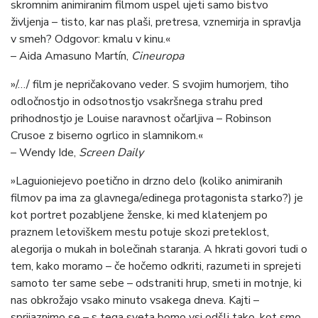
skromnim animiranim filmom uspel ujeti samo bistvo
življenja – tisto, kar nas plaši, pretresa, vznemirja in spravlja
v smeh? Odgovor: kmalu v kinu.«
– Aida Amasuno Martín,
Cineuropa
»/…/ film je nepričakovano veder. S svojim humorjem, tiho
odločnostjo in odsotnostjo vsakršnega strahu pred
prihodnostjo je Louise naravnost očarljiva – Robinson
Crusoe z biserno ogrlico in slamnikom.«
– Wendy Ide,
Screen Daily
»Laguioniejevo poetično in drzno delo (koliko animiranih
filmov pa ima za glavnega/edinega protagonista starko?) je
kot portret pozabljene ženske, ki med klatenjem po
praznem letoviškem mestu potuje skozi preteklost,
alegorija o mukah in bolečinah staranja. A hkrati govori tudi o
tem, kako moramo – če hočemo odkriti, razumeti in sprejeti
samoto ter same sebe – odstraniti hrup, smeti in motnje, ki
nas obkrožajo vsako minuto vsakega dneva. Kajti –
sprijaznimo se – s tega sveta bomo vsi odšli tako, kot smo