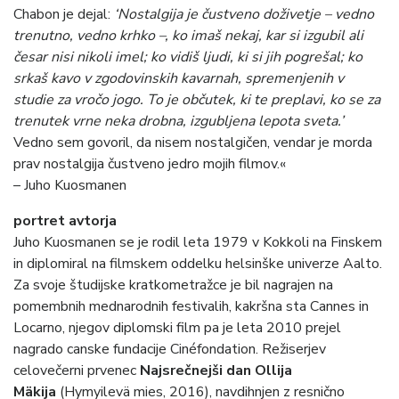
Chabon je dejal:
‘Nostalgija je čustveno doživetje – vedno
trenutno, vedno krhko –, ko imaš nekaj, kar si izgubil ali
česar nisi nikoli imel; ko vidiš ljudi, ki si jih pogrešal; ko
srkaš kavo v zgodovinskih kavarnah, spremenjenih v
studie za vročo jogo. To je občutek, ki te preplavi, ko se za
trenutek vrne neka drobna, izgubljena lepota sveta.’
Vedno sem govoril, da nisem nostalgičen, vendar je morda
prav nostalgija čustveno jedro mojih filmov.«
– Juho Kuosmanen
portret avtorja
Juho Kuosmanen se je rodil leta 1979 v Kokkoli na Finskem
in diplomiral na filmskem oddelku helsinške univerze Aalto.
Za svoje študijske kratkometražce je bil nagrajen na
pomembnih mednarodnih festivalih, kakršna sta Cannes in
Locarno, njegov diplomski film pa je leta 2010 prejel
nagrado canske fundacije Cinéfondation. Režiserjev
celovečerni prvenec
Najsrečnejši dan Ollija
Mäkija
(Hymyilevä mies, 2016), navdihnjen z resnično