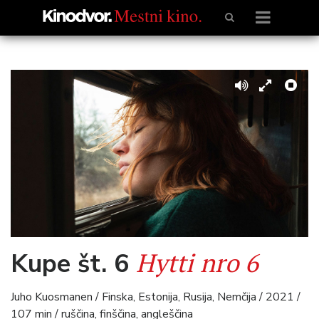
Hytti nro 6
Kupe št. 6
Juho Kuosmanen / Finska, Estonija, Rusija, Nemčija / 2021 /
107 min / ruščina, finščina, angleščina