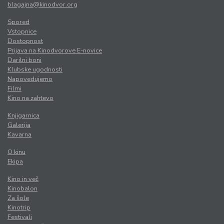
blagajna@kinodvor.org
Spored
Vstopnice
Dostopnost
Prijava na Kinodvorove E-novice
Darilni boni
Klubske ugodnosti
Napovedujemo
Filmi
Kino na zahtevo
Knjigarnica
Galerija
Kavarna
O kinu
Ekipa
Kino in več
Kinobalon
Za šole
Kinotrip
Festivali