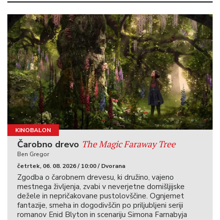
KINOBALON
The Magic Faraway Tree
Čarobno drevo
Ben Gregor
četrtek, 06. 08. 2026 / 10:00 / Dvorana
Zgodba o čarobnem drevesu, ki družino, vajeno
mestnega življenja, zvabi v neverjetne domišljijske
dežele in nepričakovane pustolovščine. Ognjemet
fantazije, smeha in dogodivščin po priljubljeni seriji
romanov Enid Blyton in scenariju Simona Farnabyja