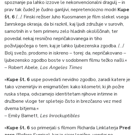
spoznanje pa lahko izzove le nekonvencionalni dragulj – in
prav tak čudež je čudno ganljivi, nepretenciozno modri
Kupe
št. 6
/…/. Finski režiser Juho Kuosmanen je film slekel vsega
žanrskega okrasja, da bi razkril, kaj ljudi združuje v surovih,
samotnih in v tem primeru zelo hladnih okoliščinah, ter
povedal nekaj resnično nepričakovanega in tiho
poživljajočega o tem, kaj je lahko ljubezenska zgodba. /…/
Bolj svežo, prodorno in iskreno – torej: da, nepričakovano –
ljubezensko zgodbo boste v sodobnem filmu težko našli.«
– Robert Abele,
Los Angeles Times
»
Kupe št. 6
uspe povedati nevidno zgodbo, zaradi katere je
tako vznemirljiv in enigmatičen: kako kilometri, ki jih požre
ruska stepa, odvzamejo identitetam njihove intimne in
družbene vloge ter spletejo čisto in brezčasno vez med
dvema bitjema.«
– Emily Barnett,
Les Inrockuptibles
»
Kupe št. 6
so primerjali s filmom Richarda Linklaterja
Pred
zoro
(Before Sunrise), kar je sicer logično, vendar ne