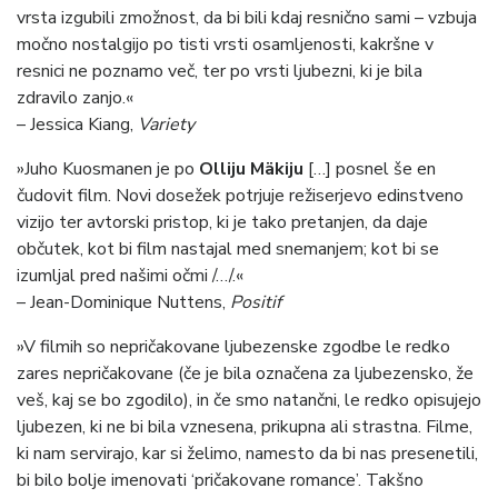
vrsta izgubili zmožnost, da bi bili kdaj resnično sami – vzbuja
močno nostalgijo po tisti vrsti osamljenosti, kakršne v
resnici ne poznamo več, ter po vrsti ljubezni, ki je bila
zdravilo zanjo.«
– Jessica Kiang,
Variety
»Juho Kuosmanen je po
Olliju Mäkiju
[…] posnel še en
čudovit film. Novi dosežek potrjuje režiserjevo edinstveno
vizijo ter avtorski pristop, ki je tako pretanjen, da daje
občutek, kot bi film nastajal med snemanjem; kot bi se
izumljal pred našimi očmi /…/.«
– Jean-Dominique Nuttens,
Positif
»V filmih so nepričakovane ljubezenske zgodbe le redko
zares nepričakovane (če je bila označena za ljubezensko, že
veš, kaj se bo zgodilo), in če smo natančni, le redko opisujejo
ljubezen, ki ne bi bila vznesena, prikupna ali strastna. Filme,
ki nam servirajo, kar si želimo, namesto da bi nas presenetili,
bi bilo bolje imenovati ‘pričakovane romance’. Takšno