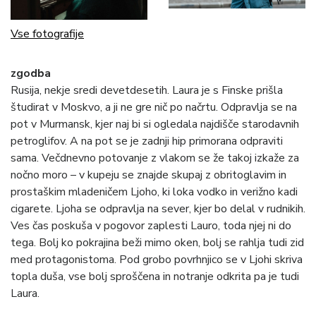
Vse fotografije
zgodba
Rusija, nekje sredi devetdesetih. Laura je s Finske prišla
študirat v Moskvo, a ji ne gre nič po načrtu. Odpravlja se na
pot v Murmansk, kjer naj bi si ogledala najdišče starodavnih
petroglifov. A na pot se je zadnji hip primorana odpraviti
sama. Večdnevno potovanje z vlakom se že takoj izkaže za
nočno moro – v kupeju se znajde skupaj z obritoglavim in
prostaškim mladeničem Ljoho, ki loka vodko in verižno kadi
cigarete. Ljoha se odpravlja na sever, kjer bo delal v rudnikih.
Ves čas poskuša v pogovor zaplesti Lauro, toda njej ni do
tega. Bolj ko pokrajina beži mimo oken, bolj se rahlja tudi zid
med protagonistoma. Pod grobo povrhnjico se v Ljohi skriva
topla duša, vse bolj sproščena in notranje odkrita pa je tudi
Laura.