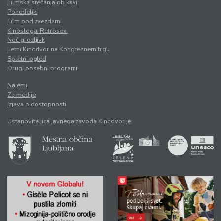
Filmska srečanja ob kavi
Ponedeljki
Film pod zvezdami
Kinosloga. Retrosex.
Noč grozljivk
Letni Kinodvor na Kongresnem trgu
Spletni ogled
Drugi posebni programi
Najemi
Za medije
Izjava o dostopnosti
Ustanoviteljica javnega zavoda Kinodvor je: