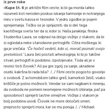
iz prve roke
»
Kupe št. 6
je arktični film ceste, ki bi ga morda lahko
razumeli kot neroden poskus iskanja harmonije in notranjega
miru v svetu kaosa in tesnobe. V jedru zgodbe je pojem
sprejemanja. Težko se je sprijazniti, da si del tega
kaotičnega sveta ter da si, kdor si. Naša junakinja, finska
študentka Laura, se odpravi na dolgo vožnjo z vlakom, da bi
si ogledala neke starodavne petroglife. Citira moškega, ki
ga je srečala:
‘Če hočeš vedeti, kdo si, moraš poznati svojo
preteklost.’
Laura želi postati arheologinja, ki bi jo takšne
stvari, petroglifi in podobno, izpolnjevale. Toda ali je v
resnici tisti človek? Ali pa gre zgolj za sanje, ukradene
osebi, kakršna bi rada bila? /…/ Filmi ceste pogosto govorijo
o svobodi. Z avtomobilom lahko greš, kamorkoli želiš, vsako
križišče je polno možnosti. Vendar se sam nagibam k mnenju,
da svoboda ne pomeni neomejene možnosti izbiranja, pač pa
sposobnost sprejeti lastne omejitve. Vožnja z vlakom je
bolj podobna usodi. Človek ne more določati smeri,
preprosto sprejeti mora, kar se mu ponuja. /…/ Michael