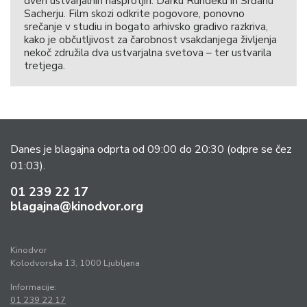
dveh ustvarjalnih nasprotjih: Darku Rundeku in Srđanu
Sacherju. Film skozi odkrite pogovore, ponovno
srečanje v studiu in bogato arhivsko gradivo razkriva,
kako je občutljivost za čarobnost vsakdanjega življenja
nekoč združila dva ustvarjalna svetova – ter ustvarila
tretjega.
Danes je blagajna odprta od 09:00 do 20:30
(odpre se čez
01:03).
01 239 22 17
blagajna@kinodvor.org
Kinodvor
Kolodvorska 13, 1000 Ljubljana
Informacije:
01 239 22 17