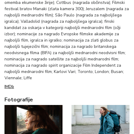
omemba ekumenske žirije); Cottbus (nagrada občinstva); Filmski
festival bratov Manaki (zlata kamera 300); Jeruzalem (nagrada za
najboljši mednarodni film); São Paulo (nagrada za najboljšega
igralca); Valladolid (nagrada za najboljšega igralca); finski
kandidat za oskarja v kategoriji najboljši mednarodni film (ožji
izbor); nominacije za nagrado Evropske filmske akademije za
najboljši film, igralca in igralko; nominacija za zlati globus za
najboljši tujejezični film; nominacija za nagrado britanskega
neodvisnega filma (BIFA) za najboljši mednarodni neodvisni film;
nominacija za nagrado satellite za najboljši mednarodni film;
nominacija za nagrado spirit organizacije Film Independent za
najboljši mednarodni film; Karlovi Vari; Toronto; London; Busan;
Viennale; Liffe
IMDb
Fotografije