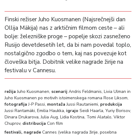
Finski režiser Juho Kuosmanen (Najsrečnejši dan
Ollija Mäkija) nas z arktičnim filmom ceste – ali
bolje: železniške proge – popelje skozi zasneženo
Rusijo devetdesetih let, da bi nam povedal toplo,
nostalgično zgodbo o tem, kaj nas povezuje kot
človeška bitja. Dobitnik velike nagrade žirije na
festivalu v Cannesu.
režija
Juho Kuosmanen,
scenarij
Andris Feldmanis, Livia Ulman in
Juho Kuosmanen po motivih istoimenskega romana Rose Liksom,
fotografija
J-P Passi,
montaža
Jussi Rautaniemi,
produkcija
Jussi Rantamäki, Emilia Haukka,
igrajo
Seidi Haarla, Yuriy Borisov,
Dinara Drukarova, Julia Aug, Lidia Kostina, Tomi Alatalo, Viktor
Chuprov,
distribucija
Con film
festivali, nagrade
Cannes (velika nagrada žirije, posebna