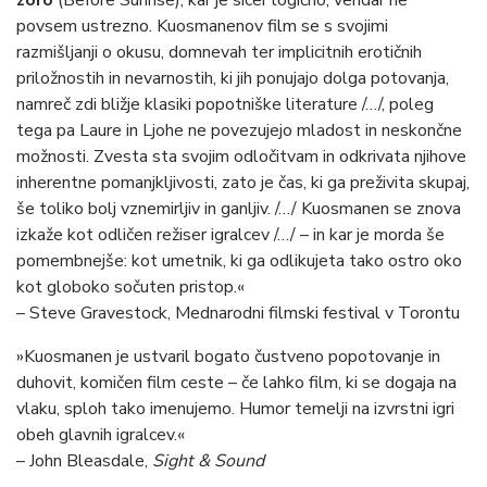
povsem ustrezno. Kuosmanenov film se s svojimi
razmišljanji o okusu, domnevah ter implicitnih erotičnih
priložnostih in nevarnostih, ki jih ponujajo dolga potovanja,
namreč zdi bližje klasiki popotniške literature /…/, poleg
tega pa Laure in Ljohe ne povezujejo mladost in neskončne
možnosti. Zvesta sta svojim odločitvam in odkrivata njihove
inherentne pomanjkljivosti, zato je čas, ki ga preživita skupaj,
še toliko bolj vznemirljiv in ganljiv. /…/ Kuosmanen se znova
izkaže kot odličen režiser igralcev /…/ – in kar je morda še
pomembnejše: kot umetnik, ki ga odlikujeta tako ostro oko
kot globoko sočuten pristop.«
– Steve Gravestock, Mednarodni filmski festival v Torontu
»Kuosmanen je ustvaril bogato čustveno popotovanje in
duhovit, komičen film ceste – če lahko film, ki se dogaja na
vlaku, sploh tako imenujemo. Humor temelji na izvrstni igri
obeh glavnih igralcev.«
– John Bleasdale,
Sight & Sound