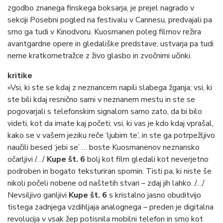
zgodbo znanega finskega boksarja, je prejel nagrado v
sekciji Posebni pogled na festivalu v Cannesu, predvajali pa
smo ga tudi v Kinodvoru. Kuosmanen poleg filmov režira
avantgardne opere in gledališke predstave, ustvarja pa tudi
neme kratkometražce z živo glasbo in zvočnimi učinki.
kritike
»Vsi, ki ste se kdaj z neznancem napili slabega žganja; vsi, ki
ste bili kdaj resnično sami v neznanem mestu in ste se
pogovarjali s telefonskim signalom samo zato, da bi bilo
videti, kot da imate kaj početi; vsi, ki vas je kdo kdaj vprašal,
kako se v vašem jeziku reče ‘ljubim te’, in ste ga potrpežljivo
naučili besed ‘jebi se’ … boste Kuosmanenov neznansko
očarljivi /…/
Kupe št. 6
bolj kot film gledali kot neverjetno
podroben in bogato teksturiran spomin. Tisti pa, ki niste še
nikoli počeli nobene od naštetih stvari – zdaj jih lahko. /…/
Nevsiljivo ganljivi
Kupe št. 6
s kristalno jasno obuditvijo
tistega zadnjega vzdihljaja analognega – preden je digitalna
revolucija v vsak žep potisnila mobilni telefon in smo kot