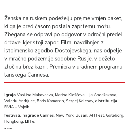
Ženska na ruskem podeželju prejme vrnjen paket,
ki ga je pred časom poslala zaprtemu možu.
Zbegana se odpravi po odgovor v odročni predel
države, kjer stoji zapor. Film, navdihnjen z
istoimensko zgodbo Dostojevskega, nas odpelje
v mračno podzemlje sodobne Rusije, v deželo
zločina brez kazni. Premiera v uradnem programu
lanskega Cannesa.
igrajo
Vasilina Makovceva, Marina Kleščeva, Lija Ahedžakova,
Valeriu Andrjuce, Boris Kamorzin, Sergej Kolesov,
distribucija
FIVIA – Vojnik
festivali, nagrade
Cannes. New York. Busan. AFI Fest. Göteborg.
Hongkong. LIFFe.