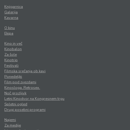
Knjigarnica
Galerija
Kavarna
O kinu
Ekipa
Kino in več
Kinobalon
Za šole
Kinotrip
Festivali
Filmska srečanja ob kavi
Ponedeljki
Film pod zvezdami
Kinosloga. Retrosex.
Noč grozljivk
Letni Kinodvor na Kongresnem trgu
Spletni ogled
Drugi posebni programi
Najemi
Za medije