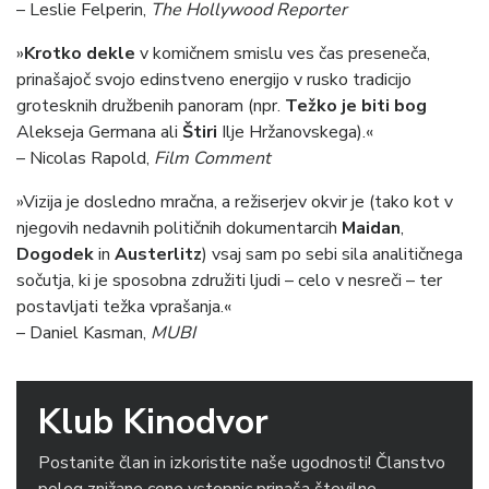
– Leslie Felperin,
The Hollywood Reporter
»
Krotko dekle
v komičnem smislu ves čas preseneča,
prinašajoč svojo edinstveno energijo v rusko tradicijo
grotesknih družbenih panoram (npr.
Težko je biti bog
Alekseja Germana ali
Štiri
Ilje Hržanovskega).«
– Nicolas Rapold,
Film Comment
»Vizija je dosledno mračna, a režiserjev okvir je (tako kot v
njegovih nedavnih političnih dokumentarcih
Maidan
,
Dogodek
in
Austerlitz
) vsaj sam po sebi sila analitičnega
sočutja, ki je sposobna združiti ljudi – celo v nesreči – ter
postavljati težka vprašanja.«
– Daniel Kasman,
MUBI
Klub Kinodvor
Postanite član in izkoristite naše ugodnosti! Članstvo