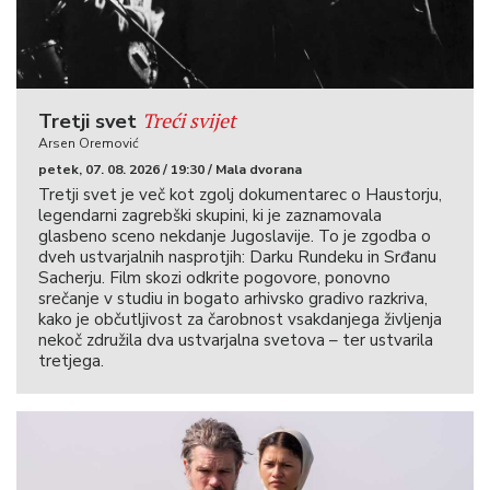
Treći svijet
Tretji svet
Arsen Oremović
petek, 07. 08. 2026 / 19:30 / Mala dvorana
Tretji svet je več kot zgolj dokumentarec o Haustorju,
legendarni zagrebški skupini, ki je zaznamovala
glasbeno sceno nekdanje Jugoslavije. To je zgodba o
dveh ustvarjalnih nasprotjih: Darku Rundeku in Srđanu
Sacherju. Film skozi odkrite pogovore, ponovno
srečanje v studiu in bogato arhivsko gradivo razkriva,
kako je občutljivost za čarobnost vsakdanjega življenja
nekoč združila dva ustvarjalna svetova – ter ustvarila
tretjega.