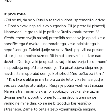
IMDb
iz prve roke
»Zdi se mi, da se v Rusiji v resnici ni dosti spremenilo, odkar
je Dostojevski napisal svojo zgodbo. Bil je preroški pisatelj.
Napovedal je grozo, ki je prišla v Rusijo kmalu zatem. V
Besih
, enem svojih najbolj preroških romanov, je opisal zelo
specifičnega človeka – nemoralnega, zelo zahrbtnega in
nepoštenega. Takšni ljudje so se v Rusiji pojavili na prelomu
stoletja, se močno razmnožili in nato prevzeli nadzor nad
deželo. Dostojevski je opisal ozračje, ki ustvarja te ‘demone’
in spodbuja nepošteno vedenje. Ta pisateljeva ideja me je
navdihnila in uporabil sem jo kot izhodiščno točko za film. /
…/
Krotko dekle
je metafora za deželo, v kateri se ljudje
ves čas pustijo zlorabljati. Rusija je polna vseh vrst nasilja.
Na eni strani imamo skrajno hipokrizijo, velikanske laži in
dvojna merila, popolno omerto …, na drugi strani pa še
vedno ne mine dan, ko se ne bi zgodilo kaj resnično
strašnega. Zame to ostaja zelo vznemirjujoča enigma.