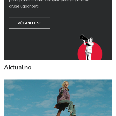
poleg znižane cene vstopnic prinaša številne
druge ugodnosti.
VČLANITE SE
Aktualno