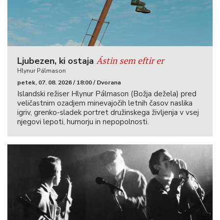
Ástin sem eftir er
Ljubezen, ki ostaja
Hlynur Pálmason
petek, 07. 08. 2026 / 18:00 / Dvorana
Islandski režiser Hlynur Pálmason (Božja dežela) pred
veličastnim ozadjem minevajočih letnih časov naslika
igriv, grenko-sladek portret družinskega življenja v vsej
njegovi lepoti, humorju in nepopolnosti.