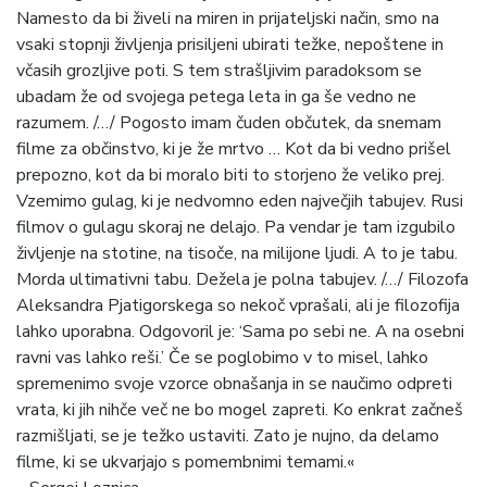
Namesto da bi živeli na miren in prijateljski način, smo na
vsaki stopnji življenja prisiljeni ubirati težke, nepoštene in
včasih grozljive poti. S tem strašljivim paradoksom se
ubadam že od svojega petega leta in ga še vedno ne
razumem. /…/ Pogosto imam čuden občutek, da snemam
filme za občinstvo, ki je že mrtvo … Kot da bi vedno prišel
prepozno, kot da bi moralo biti to storjeno že veliko prej.
Vzemimo gulag, ki je nedvomno eden največjih tabujev. Rusi
filmov o gulagu skoraj ne delajo. Pa vendar je tam izgubilo
življenje na stotine, na tisoče, na milijone ljudi. A to je tabu.
Morda ultimativni tabu. Dežela je polna tabujev. /…/ Filozofa
Aleksandra Pjatigorskega so nekoč vprašali, ali je filozofija
lahko uporabna. Odgovoril je: ‘Sama po sebi ne. A na osebni
ravni vas lahko reši.’ Če se poglobimo v to misel, lahko
spremenimo svoje vzorce obnašanja in se naučimo odpreti
vrata, ki jih nihče več ne bo mogel zapreti. Ko enkrat začneš
razmišljati, se je težko ustaviti. Zato je nujno, da delamo
filme, ki se ukvarjajo s pomembnimi temami.«