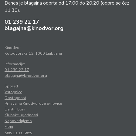
Danes je blagajna odprta od 17:00 do 20:20
(odpre se čez
11:30).
01 239 22 17
blagajna@kinodvor.org
Kinodvor
Kolodvorska 13, 1000 Ljubljana
Informacije:
01 239 22 17
blagajna@kinodvor.org
Spored
Vstopnice
Dostopnost
Prijava na Kinodvorove E-novice
Darilni boni
Klubske ugodnosti
Napovedujemo
Filmi
Kino na zahtevo