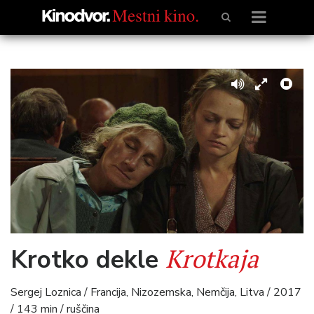
Krotkaja
Krotko dekle
Sergej Loznica / Francija, Nizozemska, Nemčija, Litva / 2017
/ 143 min / ruščina