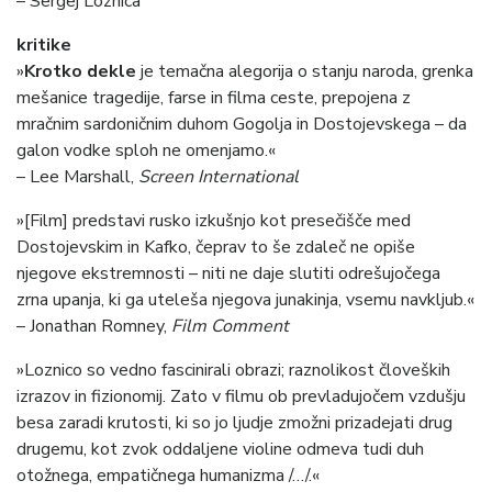
– Sergej Loznica
kritike
»
Krotko dekle
je temačna alegorija o stanju naroda, grenka
mešanice tragedije, farse in filma ceste, prepojena z
mračnim sardoničnim duhom Gogolja in Dostojevskega – da
galon vodke sploh ne omenjamo.«
– Lee Marshall,
Screen International
»[Film] predstavi rusko izkušnjo kot presečišče med
Dostojevskim in Kafko, čeprav to še zdaleč ne opiše
njegove ekstremnosti – niti ne daje slutiti odrešujočega
zrna upanja, ki ga uteleša njegova junakinja, vsemu navkljub.«
– Jonathan Romney,
Film Comment
»Loznico so vedno fascinirali obrazi; raznolikost človeških
izrazov in fizionomij. Zato v filmu ob prevladujočem vzdušju
besa zaradi krutosti, ki so jo ljudje zmožni prizadejati drug
drugemu, kot zvok oddaljene violine odmeva tudi duh
otožnega, empatičnega humanizma /…/.«