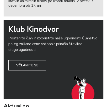
kratkih animiranih filmov po izboru mladih. V petek, 7.
decembra ob 17. uri.
Klub Kinodvor
Postanite član in izkoristite naše ugodnosti! Članstvo
poleg znižane cene vstopnic prinaša številne
druge ugodnosti.
VČLANITE SE
Aktualno