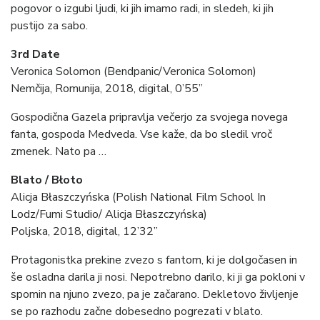
pogovor o izgubi ljudi, ki jih imamo radi, in sledeh, ki jih
pustijo za sabo.
3rd Date
Veronica Solomon (Bendpanic/Veronica Solomon)
Nemčija, Romunija, 2018, digital, 0’55”
Gospodična Gazela pripravlja večerjo za svojega novega
fanta, gospoda Medveda. Vse kaže, da bo sledil vroč
zmenek. Nato pa …
Blato / Błoto
Alicja Błaszczyńska
(Polish National Film School In
Lodz/Fumi Studio/ Alicja Błaszczyńska)
Poljska, 2018, digital, 12’32”
Protagonistka prekine zvezo s fantom, ki je dolgočasen in
še osladna darila ji nosi. Nepotrebno darilo, ki ji ga pokloni v
spomin na njuno zvezo, pa je začarano. Dekletovo življenje
se po razhodu začne dobesedno pogrezati v blato.