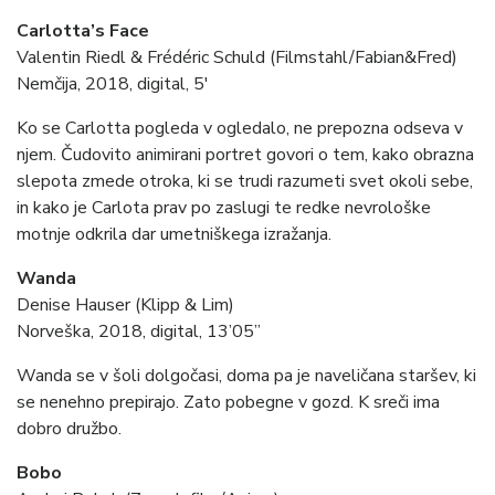
C
arlotta’s Face
Valentin Riedl & Frédéric Schuld (Filmstahl/Fabian&Fred)
Nemčija, 2018, digital, 5′
Ko se Carlotta pogleda v ogledalo, ne prepozna odseva v
njem. Čudovito animirani portret govori o tem, kako obrazna
slepota zmede otroka, ki se trudi razumeti svet okoli sebe,
in kako je Carlota prav po zaslugi te redke nevrološke
motnje odkrila dar umetniškega izražanja.
Wanda
Denise Hauser (Klipp & Lim)
Norveška, 2018, digital, 13’05”
Wanda se v šoli dolgočasi, doma pa je naveličana staršev, ki
se nenehno prepirajo. Zato pobegne v gozd. K sreči ima
dobro družbo.
Bobo