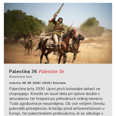
Palestine 36
Palestina 36
Annemarie Jacir
sobota, 08. 08. 2026 / 18:45 / Dvorana
Palestina leta 1936. Upori proti kolonialni oblast se
stopnjujejo. Kmečki sin Jusuf dela pri vplivni družini v
Jeruzalemu ter hrepeni po prihodnosti onkraj nemirov.
Toda zgodovina je neusmiljena. Ob vse večjem številu
judovskih priseljencev, ki bežijo pred antisemitizmom v
Evropi, ter palestinskem prebivalstvu, ki se združuje v