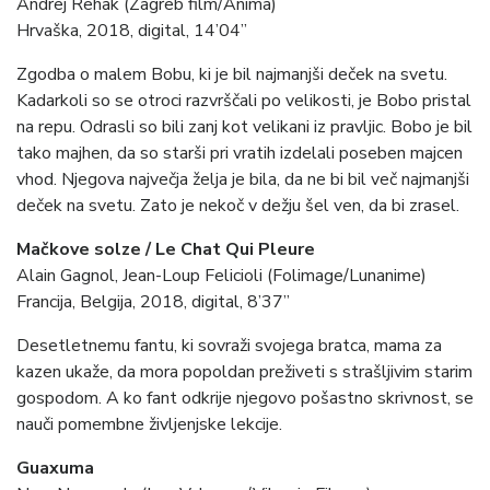
Andrej Rehak (Zagreb film/Anima)
Hrvaška, 2018, digital, 14’04”
Zgodba o malem Bobu, ki je bil najmanjši deček na svetu.
Kadarkoli so se otroci razvrščali po velikosti, je Bobo pristal
na repu. Odrasli so bili zanj kot velikani iz pravljic. Bobo je bil
tako majhen, da so starši pri vratih izdelali poseben majcen
vhod. Njegova največja želja je bila, da ne bi bil več najmanjši
deček na svetu. Zato je nekoč v dežju šel ven, da bi zrasel.
Mačkove solze / Le Chat Qui Pleure
Alain Gagnol, Jean-Loup Felicioli (Folimage/Lunanime)
Francija, Belgija, 2018, digital, 8’37”
Desetletnemu fantu, ki sovraži svojega bratca, mama za
kazen ukaže, da mora popoldan preživeti s strašljivim starim
gospodom. A ko fant odkrije njegovo pošastno skrivnost, se
nauči pomembne življenjske lekcije.
Guaxuma