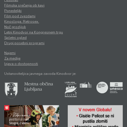
Festivali
Filmska srečanja ob kavi
Ponedeljki
Film pod zvezdami
Kinosloga. Retrosex.
Noč grozljivk
Letni Kinodvor na Kongresnem trgu
Spletni ogled
Drugi posebni programi
Najemi
Za medije
Izjava o dostopnosti
Ustanoviteljica javnega zavoda Kinodvor je: