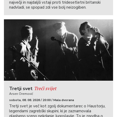
največji in najdaljši vstaji proti tridesetletni britanski
nadvladi, se spopad zdi vse bolj neizogiben.
Treći svijet
Tretji svet
Arsen Oremović
sobota, 08. 08. 2026 / 20:00 / Mala dvorana
Tretji svet je več kot zgolj dokumentarec o Haustorju,
legendarni zagrebški skupini, ki je zaznamovala
glasbeno sceno nekdanje Jugoslavije. To je zgodba o