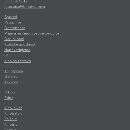
01 239 22 17
blagajna@kinodvor.org
Spored
Vstopnice
Dostopnost
Prijava na Kinodvorove E-novice
Darilni boni
Klubske ugodnosti
Napovedujemo
Filmi
Kino na zahtevo
Knjigarnica
Galerija
Kavarna
O kinu
Ekipa
Kino in več
Kinobalon
Za šole
Kinotrip