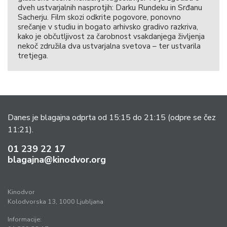
dveh ustvarjalnih nasprotjih: Darku Rundeku in Srđanu
Sacherju. Film skozi odkrite pogovore, ponovno
srečanje v studiu in bogato arhivsko gradivo razkriva,
kako je občutljivost za čarobnost vsakdanjega življenja
nekoč združila dva ustvarjalna svetova – ter ustvarila
tretjega.
Danes je blagajna odprta od 15:15 do 21:15
(odpre se čez
11:21).
01 239 22 17
blagajna@kinodvor.org
Kinodvor
Kolodvorska 13, 1000 Ljubljana
Informacije: