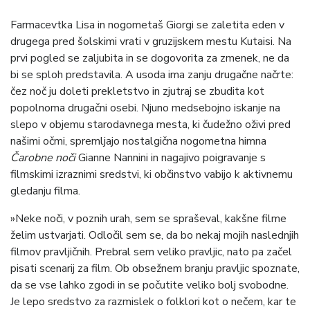
Farmacevtka Lisa in nogometaš Giorgi se zaletita eden v
drugega pred šolskimi vrati v gruzijskem mestu Kutaisi. Na
prvi pogled se zaljubita in se dogovorita za zmenek, ne da
bi se sploh predstavila. A usoda ima zanju drugačne načrte:
čez noč ju doleti prekletstvo in zjutraj se zbudita kot
popolnoma drugačni osebi. Njuno medsebojno iskanje na
slepo v objemu starodavnega mesta, ki čudežno oživi pred
našimi očmi, spremljajo nostalgična nogometna himna
Čarobne noči
Gianne Nannini in nagajivo poigravanje s
filmskimi izraznimi sredstvi, ki občinstvo vabijo k aktivnemu
gledanju filma.
»Neke noči, v poznih urah, sem se spraševal, kakšne filme
želim ustvarjati. Odločil sem se, da bo nekaj mojih naslednjih
filmov pravljičnih. Prebral sem veliko pravljic, nato pa začel
pisati scenarij za film. Ob obsežnem branju pravljic spoznate,
da se vse lahko zgodi in se počutite veliko bolj svobodne.
Je lepo sredstvo za razmislek o folklori kot o nečem, kar te