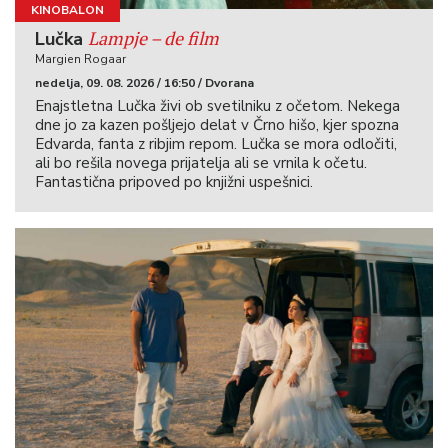
KINOBALON
Lampje – de film
Lučka
Margien Rogaar
nedelja, 09. 08. 2026 / 16:50 / Dvorana
Enajstletna Lučka živi ob svetilniku z očetom. Nekega
dne jo za kazen pošljejo delat v Črno hišo, kjer spozna
Edvarda, fanta z ribjim repom. Lučka se mora odločiti,
ali bo rešila novega prijatelja ali se vrnila k očetu.
Fantastična pripoved po knjižni uspešnici.