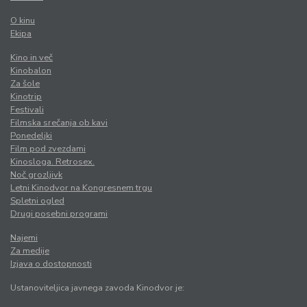
O kinu
Ekipa
Kino in več
Kinobalon
Za šole
Kinotrip
Festivali
Filmska srečanja ob kavi
Ponedeljki
Film pod zvezdami
Kinosloga. Retrosex.
Noč grozljivk
Letni Kinodvor na Kongresnem trgu
Spletni ogled
Drugi posebni programi
Najemi
Za medije
Izjava o dostopnosti
Ustanoviteljica javnega zavoda Kinodvor je: