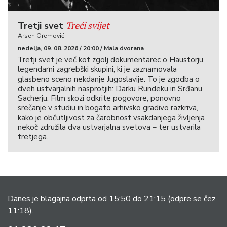
Treći svijet
Tretji svet
Arsen Oremović
nedelja, 09. 08. 2026 / 20:00 / Mala dvorana
Tretji svet je več kot zgolj dokumentarec o Haustorju,
legendarni zagrebški skupini, ki je zaznamovala
glasbeno sceno nekdanje Jugoslavije. To je zgodba o
dveh ustvarjalnih nasprotjih: Darku Rundeku in Srđanu
Sacherju. Film skozi odkrite pogovore, ponovno
srečanje v studiu in bogato arhivsko gradivo razkriva,
kako je občutljivost za čarobnost vsakdanjega življenja
nekoč združila dva ustvarjalna svetova – ter ustvarila
tretjega.
Danes je blagajna odprta od 15:50 do 21:15
(odpre se čez
11:18).