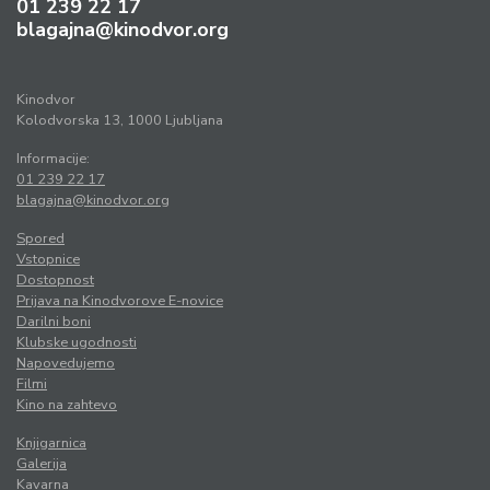
01 239 22 17
blagajna@kinodvor.org
Kinodvor
Kolodvorska 13, 1000 Ljubljana
Informacije:
01 239 22 17
blagajna@kinodvor.org
Spored
Vstopnice
Dostopnost
Prijava na Kinodvorove E-novice
Darilni boni
Klubske ugodnosti
Napovedujemo
Filmi
Kino na zahtevo
Knjigarnica
Galerija
Kavarna