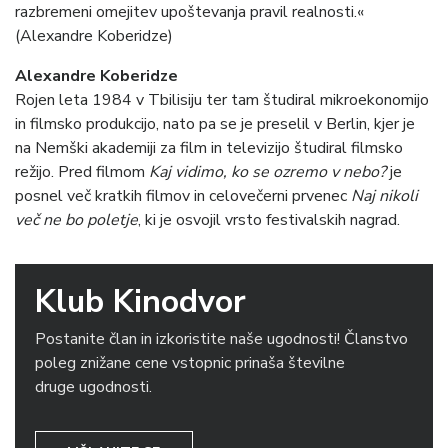
razbremeni omejitev upoštevanja pravil realnosti.«
(Alexandre Koberidze)
Alexandre Koberidze
Rojen leta 1984 v Tbilisiju ter tam študiral mikroekonomijo
in filmsko produkcijo, nato pa se je preselil v Berlin, kjer je
na Nemški akademiji za film in televizijo študiral filmsko
režijo. Pred filmom
Kaj vidimo, ko se ozremo v nebo?
je
posnel več kratkih filmov in celovečerni prvenec
Naj nikoli
več ne bo poletje
, ki je osvojil vrsto festivalskih nagrad.
Klub Kinodvor
Postanite član in izkoristite naše ugodnosti! Članstvo
poleg znižane cene vstopnic prinaša številne
druge ugodnosti.