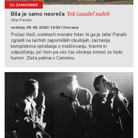
ZA ZAMUDNIKE
Yek tasadef sadeh
Bila je samo nesreča
Jafar Panahi
nedelja, 09. 08. 2026 / 19:00 / Dvorana
Počasi tleči, ovinkasti moralni triler, ki ga je Jafar Panahi
zgradil na lastnih zaporniških izkušnjah, zastavlja
kompleksna vprašanja o maščevanju, travmi in
odpuščanju, pri tem pa ves čas ohranja smisel za trpki
humor. Zlata palma v Cannesu.