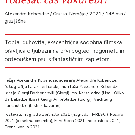
Alexandre Koberidze / Gruzija, Nemčija / 2021 / 148 min /
gruzijščina
Topla, duhovita, ekscentrična sodobna filmska
pravljica o ljubezni na prvi pogled, nogometu in
potepuškem psu s fantastičnim zapletom.
režija
Alexandre Koberidze,
scenarij
Alexandre Koberidze,
fotografija
Faraz Fesharaki,
montaža
Alexandre Koberidze,
igrajo
Giorgi Bochorishvili (Giorgi), Ani Karseladze (Lisa), Oliko
Barbakadze (Lisa), Giorgi Ambroladze (Giorgi), Vakhtang
Fanchulidze (lastnik kavarne)
festivali, nagrade
Berlinale 2021 (nagrada FIPRESCI), Pesaro
2021 (posebna omemba), Fünf Seen 2021, IndieLisboa 2021,
Transilvanija 2021