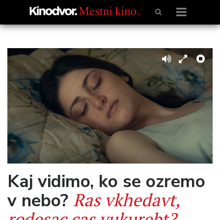
Kaj vidimo, ko se ozremo
Ras vkhedavt,
v nebo?
rodesac cas vukurebt?