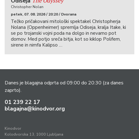
The Odyssey
Odiseja
Christopher Nolan
petek, 07. 08. 2026 / 20:20 / Dvorana
Težko pričakovani mitološki spektakel Christopherja
Nolana (Oppenheimer) spremlja Odiseja, kralja Itake, ki
se po trojanski vojni poda na dolgo in nevarno pot
domov. Med potjo sreča bitja, kot so kiklop Polifem,
sirene in nimfa Kalipso …
Danes je blagajna odprta od 09:00 do 20:30
(za danes
zaprto).
01 239 22 17
blagajna@kinodvor.org
Kinodvor
Kolodvorska 13, 1000 Ljubljana