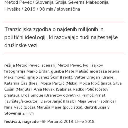
Metod Pevec / Slovenija, Srbija, Severna Makedonija,
Hrvaška / 2019 / 98 min / slovenščina
Tranzicijska zgodba o najdenih milijonih in
politični ideologiji, ki razdvajajo tudi najtesnejše
družinske vezi.
režija
Metod Pevec,
scenarij
Metod Pevec, Ivo Trajkov,
fotografija
Marko Brdar,
glasba
Mate Matišić,
montaža
Jelena
Maksimović,
igrajo
Janez Škof (Frenk), Valter Dragan (Brane),
Katarina Čas (Ines), Mojca Partljič (Milka), Mojca Ribič (mati), Silva
Čušin (Marjuta), Anja Novak (Sabina), Radko Polič (očetov
prijatelj), Uroš Smolej (Branetov odvetnik), Primož Pirnat
(izvršitelj/executor), Davor Janjić (Hasib), Maja Sever (sodnica),
Nina Valič (Boža), Maruša Majer (policistka),
distribucija v
Sloveniji
2i Film
festivali, nagrade
FSF Portorož 2019. LIFFe 2019.