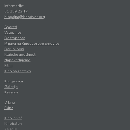
Informacije:
01 239 22 17
blagajna@kinodvor.org
Spored
Vstopnice
Dostopnost
Prijava na Kinodvorove E-novice
Darilni boni
Klubske ugodnosti
Napovedujemo
Filmi
Kino na zahtevo
Knjigarnica
Galerija
Kavarna
O kinu
Ekipa
Kino in več
Kinobalon
Za šole