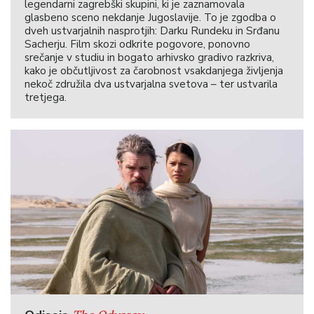
legendarni zagrebški skupini, ki je zaznamovala
glasbeno sceno nekdanje Jugoslavije. To je zgodba o
dveh ustvarjalnih nasprotjih: Darku Rundeku in Srđanu
Sacherju. Film skozi odkrite pogovore, ponovno
srečanje v studiu in bogato arhivsko gradivo razkriva,
kako je občutljivost za čarobnost vsakdanjega življenja
nekoč združila dva ustvarjalna svetova – ter ustvarila
tretjega.