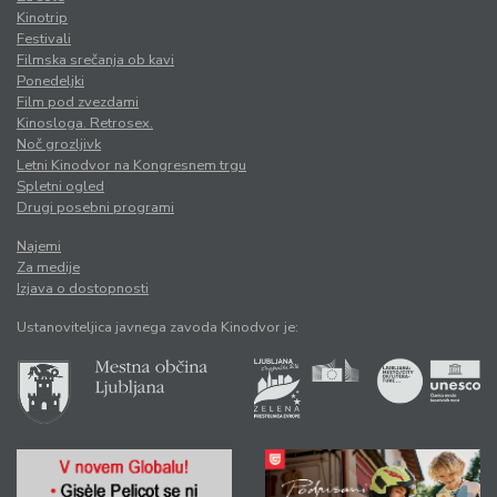
Kinotrip
Festivali
Filmska srečanja ob kavi
Ponedeljki
Film pod zvezdami
Kinosloga. Retrosex.
Noč grozljivk
Letni Kinodvor na Kongresnem trgu
Spletni ogled
Drugi posebni programi
Najemi
Za medije
Izjava o dostopnosti
Ustanoviteljica javnega zavoda Kinodvor je: