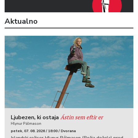
Aktualno
Ástin sem eftir er
Ljubezen, ki ostaja
Hlynur Pálmason
petek, 07. 08. 2026 / 18:00 / Dvorana
Islandski režiser Hlynur Pálmason (Božja dežela) pred