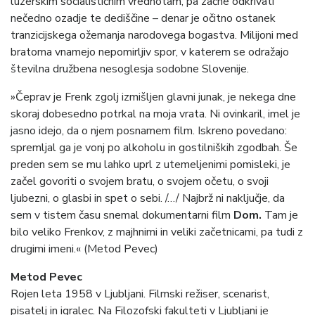
luzerskim socialističnim vrednotam, pa začne odkrivati
nečedno ozadje te dediščine – denar je očitno ostanek
tranzicijskega ožemanja narodovega bogastva. Milijoni med
bratoma vnamejo nepomirljiv spor, v katerem se odražajo
številna družbena nesoglesja sodobne Slovenije.
»Čeprav je Frenk zgolj izmišljen glavni junak, je nekega dne
skoraj dobesedno potrkal na moja vrata. Ni ovinkaril, imel je
jasno idejo, da o njem posnamem film. Iskreno povedano:
spremljal ga je vonj po alkoholu in gostilniških zgodbah. Še
preden sem se mu lahko uprl z utemeljenimi pomisleki, je
začel govoriti o svojem bratu, o svojem očetu, o svoji
ljubezni, o glasbi in spet o sebi. /…/ Najbrž ni naključje, da
sem v tistem času snemal dokumentarni film
Dom.
Tam je
bilo veliko Frenkov, z majhnimi in veliki začetnicami, pa tudi z
drugimi imeni.« (Metod Pevec)
Metod Pevec
Rojen leta 1958 v Ljubljani. Filmski režiser, scenarist,
pisatelj in igralec. Na Filozofski fakulteti v Ljubljani je