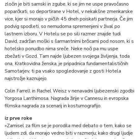
zločin je biti samski in zgube, ki se jim ne uspe pravočasno
poparčkati, so deportirane v Hotel, v nekakšne zmenkarske
vice, kjer si morajo v pičlih 45 dneh poiskati partnerja. Če jim
podvig spodleti, so nemudoma spremenjeni v žival po
lastnem izboru. V Hotelu se po sili razmer znajde tudi
David, zadržan moški s šarmantnimi brčicami pod nosom, ki s
hotelsko ponudbo nima sreče. Neke noči pa mu uspe
zbežati v Gozd. Tam najde ljubezen svojega življenja, toda
ona, Kratkovidna ženska, je pripadnica fundamentalističnih
Samotarjev, ti pa vsako spogledovanje z gosti Hotela
najstrožje kaznujejo.
Colin Farrell in Rachel Weisz v nenavadni ljubezenski zgodbi
Yorgosa Lanthimosa. Nagrada žirije v Cannesu in evropska
filmska nagrada za scenarij in kostumografijo.
iz prve roke
»Zamisel za film se je porodila med debato o tem, kako se
ljudem zdi, da morajo vedno biti v razmerju; kako drugi ljudje