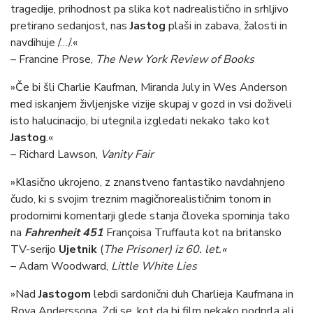
tragedije, prihodnost pa slika kot nadrealistično in srhljivo
pretirano sedanjost, nas
Jastog
plaši in zabava, žalosti in
navdihuje /…/.«
– Francine Prose,
The New York Review of Books
»Če bi šli Charlie Kaufman, Miranda July in Wes Anderson
med iskanjem življenjske vizije skupaj v gozd in vsi doživeli
isto halucinacijo, bi utegnila izgledati nekako tako kot
Jastog
.«
– Richard Lawson,
Vanity Fair
»Klasično ukrojeno, z znanstveno fantastiko navdahnjeno
čudo, ki s svojim treznim magičnorealističnim tonom in
prodornimi komentarji glede stanja človeka spominja tako
na
Fahrenheit 451
Françoisa Truffauta kot na britansko
TV-serijo
Ujetnik
(
The Prisoner)
iz 60. let.«
– Adam Woodward,
Little White Lies
»Nad
Jastogom
lebdi sardonični duh Charlieja Kaufmana in
Roya Anderssona. Zdi se, kot da bi film nekako podprla ali