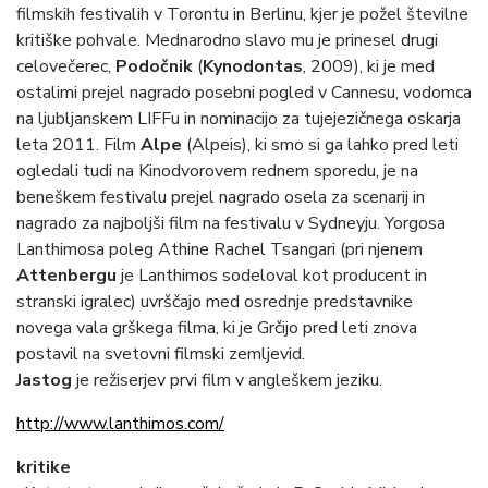
filmskih festivalih v Torontu in Berlinu, kjer je požel številne
kritiške pohvale. Mednarodno slavo mu je prinesel drugi
celovečerec,
Podočnik
(
Kynodontas
, 2009), ki je med
ostalimi prejel nagrado posebni pogled v Cannesu, vodomca
na ljubljanskem LIFFu in nominacijo za tujejezičnega oskarja
leta 2011. Film
Alpe
(Alpeis), ki smo si ga lahko pred leti
ogledali tudi na Kinodvorovem rednem sporedu, je na
beneškem festivalu prejel nagrado osela za scenarij in
nagrado za najboljši film na festivalu v Sydneyju. Yorgosa
Lanthimosa poleg Athine Rachel Tsangari (pri njenem
Attenbergu
je Lanthimos sodeloval kot producent in
stranski igralec) uvrščajo med osrednje predstavnike
novega vala grškega filma, ki je Grčijo pred leti znova
postavil na svetovni filmski zemljevid.
Jastog
je režiserjev prvi film v angleškem jeziku.
http://www.lanthimos.com/
kritike