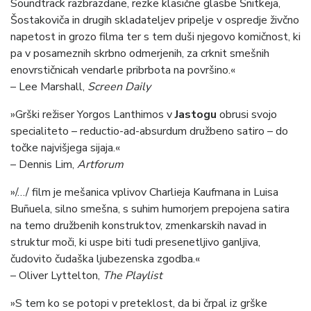
Soundtrack razbrazdane, rezke klasične glasbe Šnitkeja,
Šostakoviča in drugih skladateljev pripelje v ospredje živčno
napetost in grozo filma ter s tem duši njegovo komičnost, ki
pa v posameznih skrbno odmerjenih, za crknit smešnih
enovrstičnicah vendarle pribrbota na površino.«
– Lee Marshall,
Screen Daily
»Grški režiser Yorgos Lanthimos v
Jastogu
obrusi svojo
specialiteto – reductio-ad-absurdum družbeno satiro – do
točke najvišjega sijaja.«
– Dennis Lim,
Artforum
»/…/ film je mešanica vplivov Charlieja Kaufmana in Luisa
Buñuela, silno smešna, s suhim humorjem prepojena satira
na temo družbenih konstruktov, zmenkarskih navad in
struktur moči, ki uspe biti tudi presenetljivo ganljiva,
čudovito čudaška ljubezenska zgodba.«
– Oliver Lyttelton,
The
Playlist
»S tem ko se potopi v preteklost, da bi črpal iz grške