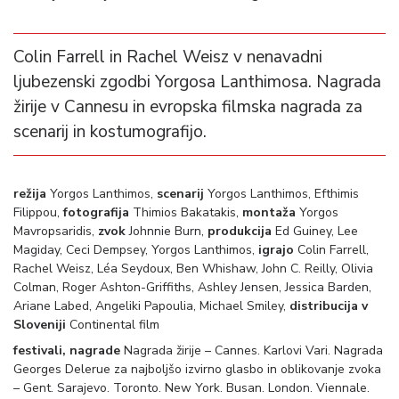
Colin Farrell in Rachel Weisz v nenavadni
ljubezenski zgodbi Yorgosa Lanthimosa. Nagrada
žirije v Cannesu in evropska filmska nagrada za
scenarij in kostumografijo.
režija
Yorgos Lanthimos,
scenarij
Yorgos Lanthimos, Efthimis
Filippou,
fotografija
Thimios Bakatakis,
montaža
Yorgos
Mavropsaridis,
zvok
Johnnie Burn,
produkcija
Ed Guiney, Lee
Magiday, Ceci Dempsey, Yorgos Lanthimos,
igrajo
Colin Farrell,
Rachel Weisz, Léa Seydoux, Ben Whishaw, John C. Reilly, Olivia
Colman, Roger Ashton-Griffiths, Ashley Jensen, Jessica Barden,
Ariane Labed, Angeliki Papoulia, Michael Smiley,
distribucija v
Sloveniji
Continental film
festivali, nagrade
Nagrada žirije – Cannes. Karlovi Vari. Nagrada
Georges Delerue za najboljšo izvirno glasbo in oblikovanje zvoka
– Gent. Sarajevo. Toronto. New York. Busan. London. Viennale.