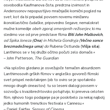
osvobodila Kaufmanova čista, predrzna izvirnost in
Anderssonov nepopustljivo mračnjaški komični pogled na
svet; kot da bi pripadal povsem novemu minižanru
ikonoklastično čudaške, pripovedno šegave, nemalokrat
mučne komedije
obeh zgoraj omenjenih režiserjev
, ki mu
sledimo vse od prve predstave filma
Biti John Malkovich
,
od Spika Joneza (
Ona
) in Michela Gondryja (
Večno sonce
brezmadežnega uma
) do
Rubena Östlunda (
Višja sila
).
Lanthimos se v tej družbi očitno počuti zelo domače.«
– John Patterson
, The Guardian
»Na splošno gledano je osvežujoče temačen absurdizem
Lanthimosovih grških filmov v angleško govoreči filmski
svet prispel nedotaknjen (ob to oviro se je spotaknilo
mnogo drugih cineastov): tu so leseni dialogi povsem v
sozvočju s kvazibrechtovsko potujitvijo, ki preveva celoten
film, njihovo togo podajanje pa je poskrbelo za nekaj najbolj
jedko humornih trenutkov festivala v Cannesu.«
– Daniel Fairfax,
Senses of Cinema