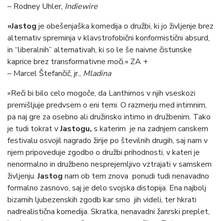
– Rodney Uhler,
Indiewire
»Jastog
je obešenjaška komedija o družbi, ki jo življenje brez
alternativ spreminja v klavstrofobični konformistični absurd,
in “liberalnih” alternativah, ki so le še naivne čistunske
kaprice brez transformativne moči.« ZA +
– Marcel Štefančič, jr.,
Mladina
»Reči bi bilo celo mogoče, da Lanthimos v njih vseskozi
premišljuje predvsem o eni temi. O razmerju med intimnim,
pa naj gre za osebno ali družinsko intimo in družbenim. Tako
je tudi tokrat v
Jastogu,
s katerim je na zadnjem canskem
festivalu osvojil nagrado žirije po številnih drugih, saj nam v
njem pripoveduje zgodbo o družbi prihodnosti, v kateri je
nenormalno in družbeno nesprejemljivo vztrajati v samskem
življenju.
Jastog
nam ob tem znova ponudi tudi nenavadno
formalno zasnovo, saj je delo svojska distopija. Ena najbolj
bizarnih ljubezenskih zgodb kar smo jih videli, ter hkrati
nadrealistična komedija. Skratka, nenavadni žanrski preplet,