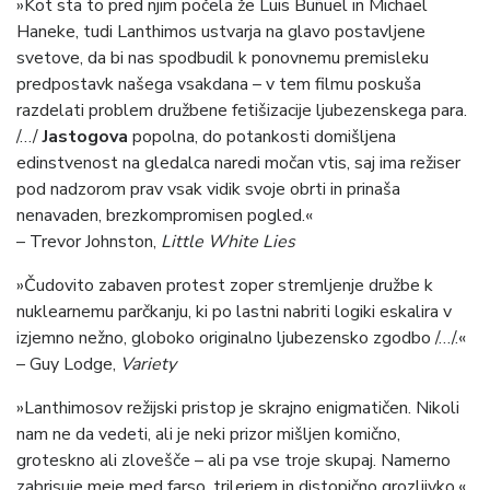
»Kot sta to pred njim počela že Luis Buñuel in Michael
Haneke, tudi Lanthimos ustvarja na glavo postavljene
svetove, da bi nas spodbudil k ponovnemu premisleku
predpostavk našega vsakdana – v tem filmu poskuša
razdelati problem družbene fetišizacije ljubezenskega para.
/…/
Jastogova
popolna, do potankosti domišljena
edinstvenost na gledalca naredi močan vtis, saj ima režiser
pod nadzorom prav vsak vidik svoje obrti in prinaša
nenavaden, brezkompromisen pogled.«
– Trevor Johnston,
Little White Lies
»Čudovito zabaven protest zoper stremljenje družbe k
nuklearnemu parčkanju, ki po lastni nabriti logiki eskalira v
izjemno nežno, globoko originalno ljubezensko zgodbo /…/.«
– Guy Lodge,
Variety
»Lanthimosov režijski pristop je skrajno enigmatičen. Nikoli
nam ne da vedeti, ali je neki prizor mišljen komično,
groteskno ali zlovešče – ali pa vse troje skupaj. Namerno
zabrisuje meje med farso, trilerjem in distopično grozljivko.«