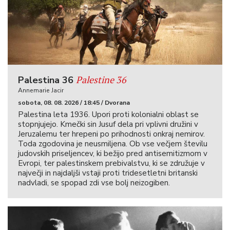
Palestine 36
Palestina 36
Annemarie Jacir
sobota, 08. 08. 2026 / 18:45 / Dvorana
Palestina leta 1936. Upori proti kolonialni oblast se
stopnjujejo. Kmečki sin Jusuf dela pri vplivni družini v
Jeruzalemu ter hrepeni po prihodnosti onkraj nemirov.
Toda zgodovina je neusmiljena. Ob vse večjem številu
judovskih priseljencev, ki bežijo pred antisemitizmom v
Evropi, ter palestinskem prebivalstvu, ki se združuje v
največji in najdaljši vstaji proti tridesetletni britanski
nadvladi, se spopad zdi vse bolj neizogiben.