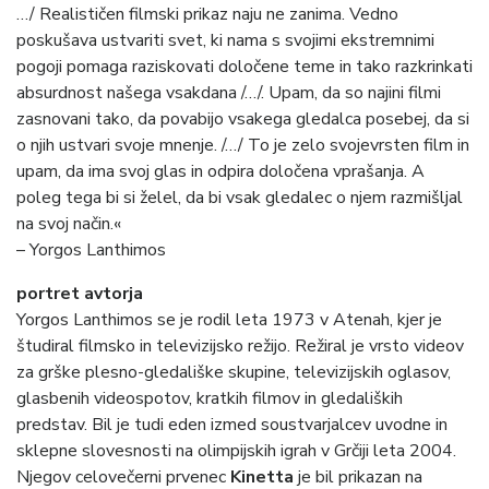
…/ Realističen filmski prikaz naju ne zanima. Vedno
poskušava ustvariti svet, ki nama s svojimi ekstremnimi
pogoji pomaga raziskovati določene teme in tako razkrinkati
absurdnost našega vsakdana /…/. Upam, da so najini filmi
zasnovani tako, da povabijo vsakega gledalca posebej, da si
o njih ustvari svoje mnenje. /…/ To je zelo svojevrsten film in
upam, da ima svoj glas in odpira določena vprašanja. A
poleg tega bi si želel, da bi vsak gledalec o njem razmišljal
na svoj način.«
– Yorgos Lanthimos
portret avtorja
Yorgos Lanthimos se je rodil leta 1973 v Atenah, kjer je
študiral filmsko in televizijsko režijo. Režiral je vrsto videov
za grške plesno-gledališke skupine, televizijskih oglasov,
glasbenih videospotov, kratkih filmov in gledaliških
predstav. Bil je tudi eden izmed soustvarjalcev uvodne in
sklepne slovesnosti na olimpijskih igrah v Grčiji leta 2004.
Njegov celovečerni prvenec
Kinetta
je bil prikazan na