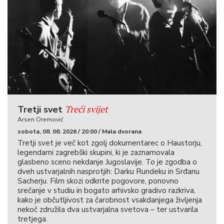
Treći svijet
Tretji svet
Arsen Oremović
sobota, 08. 08. 2026 / 20:00 / Mala dvorana
Tretji svet je več kot zgolj dokumentarec o Haustorju,
legendarni zagrebški skupini, ki je zaznamovala
glasbeno sceno nekdanje Jugoslavije. To je zgodba o
dveh ustvarjalnih nasprotjih: Darku Rundeku in Srđanu
Sacherju. Film skozi odkrite pogovore, ponovno
srečanje v studiu in bogato arhivsko gradivo razkriva,
kako je občutljivost za čarobnost vsakdanjega življenja
nekoč združila dva ustvarjalna svetova – ter ustvarila
tretjega.