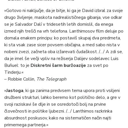
»Gotovo ni naključje, da je bitje, ki ga je David izbral za svoje
drugo življenje, maskota nadrealističnega gibanja, vse odkar
se je Salvador Dalí v tridesetih letih domislil, da enega
izmed njih trešči na vrh telefona. Lanthimosov film deluje po
domala enakem principu: ko postaviš skupaj dva predmeta,
ki sta vsak zase sicer povsem običajna, a med sabo nista v
nobeni zvezi, začneta oba izžarevati čudaškost. /…/ A zdi se,
da je imel še večji vpliv na režiserja Dalijev sodelavec Luis
Buñuel: to je
Diskretni šarm buržoazije
za svet po
Tinderju.«
– Robbie Collin,
The Telegraph
»
Jastoga
, ki ga zanima predvsem tema upora proti vsiljeni
družbeni strukturi, lahko beremo kot politično delo, a gre v
svoji raziskavi še dlje in se osredotoči bolj na prvine
človečnosti in politike ljubezni. /…/ Lanthimos razkrinka
absurdnost poskusov, kako na sistematičen način najti
primernega partnerja.«