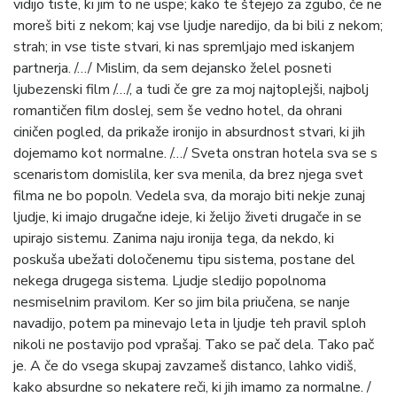
vidijo tiste, ki jim to ne uspe; kako te štejejo za zgubo, če ne
moreš biti z nekom; kaj vse ljudje naredijo, da bi bili z nekom;
strah; in vse tiste stvari, ki nas spremljajo med iskanjem
partnerja. /…/ Mislim, da sem dejansko želel posneti
ljubezenski film /…/, a tudi če gre za moj najtoplejši, najbolj
romantičen film doslej, sem še vedno hotel, da ohrani
ciničen pogled, da prikaže ironijo in absurdnost stvari, ki jih
dojemamo kot normalne. /…/ Sveta onstran hotela sva se s
scenaristom domislila, ker sva menila, da brez njega svet
filma ne bo popoln. Vedela sva, da morajo biti nekje zunaj
ljudje, ki imajo drugačne ideje, ki želijo živeti drugače in se
upirajo sistemu. Zanima naju ironija tega, da nekdo, ki
poskuša ubežati določenemu tipu sistema, postane del
nekega drugega sistema. Ljudje sledijo popolnoma
nesmiselnim pravilom. Ker so jim bila priučena, se nanje
navadijo, potem pa minevajo leta in ljudje teh pravil sploh
nikoli ne postavijo pod vprašaj. Tako se pač dela. Tako pač
je. A če do vsega skupaj zavzameš distanco, lahko vidiš,
kako absurdne so nekatere reči, ki jih imamo za normalne. /