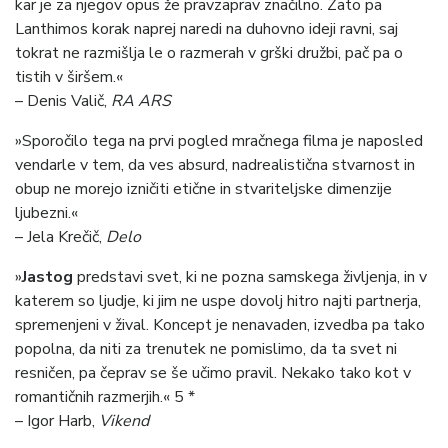
kar je za njegov opus že pravzaprav značilno. Zato pa
Lanthimos korak naprej naredi na duhovno ideji ravni, saj
tokrat ne razmišlja le o razmerah v grški družbi, pač pa o
tistih v širšem.«
– Denis Valič,
RA ARS
»Sporočilo tega na prvi pogled mračnega filma je naposled
vendarle v tem, da ves absurd, nadrealistična stvarnost in
obup ne morejo izničiti etične in stvariteljske dimenzije
ljubezni.«
– Jela Krečič,
Delo
»
Jastog
predstavi svet, ki ne pozna samskega življenja, in v
katerem so ljudje, ki jim ne uspe dovolj hitro najti partnerja,
spremenjeni v žival. Koncept je nenavaden, izvedba pa tako
popolna, da niti za trenutek ne pomislimo, da ta svet ni
resničen, pa čeprav se še učimo pravil. Nekako tako kot v
romantičnih razmerjih.« 5 *
– Igor Harb,
Vikend