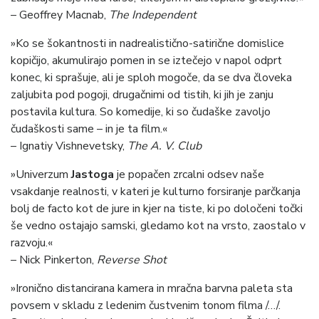
– Geoffrey Macnab,
The Independent
»Ko se šokantnosti in nadrealistično-satirične domislice
kopičijo, akumulirajo pomen in se iztečejo v napol odprt
konec, ki sprašuje, ali je sploh mogoče, da se dva človeka
zaljubita pod pogoji, drugačnimi od tistih, ki jih je zanju
postavila kultura. So komedije, ki so čudaške zavoljo
čudaškosti same – in je ta film.«
– Ignatiy Vishnevetsky,
The A. V. Club
»Univerzum
Jastoga
je popačen zrcalni odsev naše
vsakdanje realnosti, v kateri je kulturno forsiranje parčkanja
bolj de facto kot de jure in kjer na tiste, ki po določeni točki
še vedno ostajajo samski, gledamo kot na vrsto, zaostalo v
razvoju.«
– Nick Pinkerton,
Reverse Shot
»Ironično distancirana kamera in mračna barvna paleta sta
povsem v skladu z ledenim čustvenim tonom filma /…/.