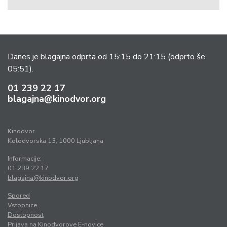
Danes je blagajna odprta od 15:15 do 21:15
(odprto še
05:51).
01 239 22 17
blagajna@kinodvor.org
Kinodvor
Kolodvorska 13, 1000 Ljubljana
Informacije:
01 239 22 17
blagajna@kinodvor.org
Spored
Vstopnice
Dostopnost
Prijava na Kinodvorove E-novice