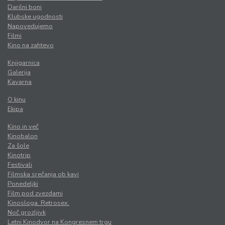
Darilni boni
Klubske ugodnosti
Napovedujemo
Filmi
Kino na zahtevo
Knjigarnica
Galerija
Kavarna
O kinu
Ekipa
Kino in več
Kinobalon
Za šole
Kinotrip
Festivali
Filmska srečanja ob kavi
Ponedeljki
Film pod zvezdami
Kinosloga. Retrosex.
Noč grozljivk
Letni Kinodvor na Kongresnem trgu