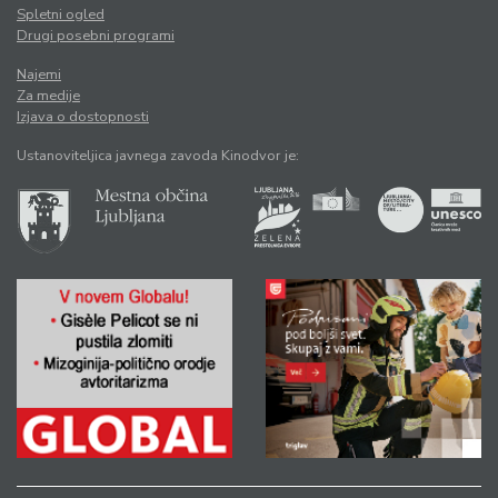
Spletni ogled
Drugi posebni programi
Najemi
Za medije
Izjava o dostopnosti
Ustanoviteljica javnega zavoda Kinodvor je: