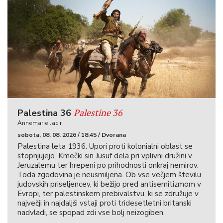
Palestine 36
Palestina 36
Annemarie Jacir
sobota, 08. 08. 2026 / 18:45 / Dvorana
Palestina leta 1936. Upori proti kolonialni oblast se
stopnjujejo. Kmečki sin Jusuf dela pri vplivni družini v
Jeruzalemu ter hrepeni po prihodnosti onkraj nemirov.
Toda zgodovina je neusmiljena. Ob vse večjem številu
judovskih priseljencev, ki bežijo pred antisemitizmom v
Evropi, ter palestinskem prebivalstvu, ki se združuje v
največji in najdaljši vstaji proti tridesetletni britanski
nadvladi, se spopad zdi vse bolj neizogiben.