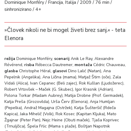
Dominique Monféry / Francija, Italija / 2009 / 76 min /
sinhronizirano / 4+
»Človek nikoli ne bi mogel živeti brez sanj.« - teta
Elenora
režija
Dominique Monféry,
scenarij
Anik Le Ray, Alexandre
Révérend,
risba
Rébecca Dautremer,
montaža
Cédric Chauveau,
glasba
Christophe Héral,
glasovi
Dino Lalić (Natan), Ana
Pepelnik (Angelika), Ana Ličina (mama), Matjaž Štirn (oče), Zala
Vidali (Alica), Ivan Cepanec (Beli zajec), Rok Kušlan (Ljudožerec),
Robert Vrtovšek – Maček (G. Skubec), Igor Krasnik (Adrian),
Polona Torkar (Madam Aubrey), Matija Drobne (Prof. Germadek),
Katja Preša (Grozovilda), Urša Červ (Elenora), Anja Humljan
(Pepelka), Andraž Magajna (Ostržek), Katja Šušteršič (Rdeča
Kapica), Jaka Mihelič (Volk), Rok Kosec (Kapitan Kljuka), Mato
Žgajnar (Peter Pan), Nejc Heine (Obuti maček), Tjaša Koprivec
(Trnuljčica), Špela Frlic (Mama s plaže), Boštjan Napotnik