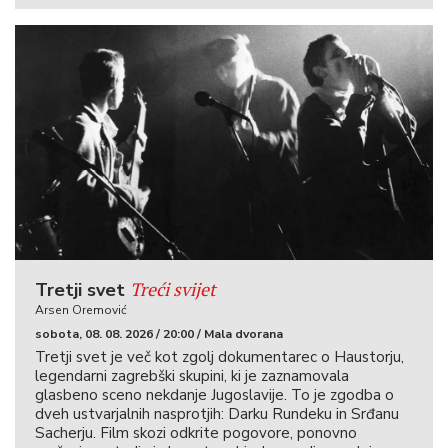
Treći svijet
Tretji svet
Arsen Oremović
sobota, 08. 08. 2026 / 20:00 / Mala dvorana
Tretji svet je več kot zgolj dokumentarec o Haustorju,
legendarni zagrebški skupini, ki je zaznamovala
glasbeno sceno nekdanje Jugoslavije. To je zgodba o
dveh ustvarjalnih nasprotjih: Darku Rundeku in Srđanu
Sacherju. Film skozi odkrite pogovore, ponovno