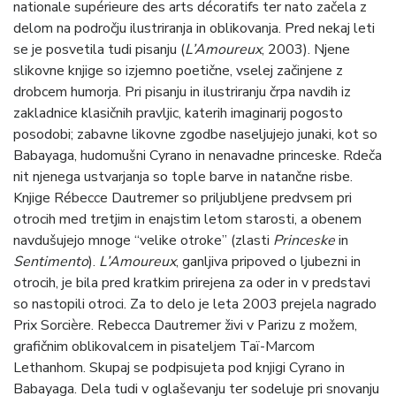
nationale supérieure des arts décoratifs ter nato začela z
delom na področju ilustriranja in oblikovanja. Pred nekaj leti
se je posvetila tudi pisanju (
L’Amoureux
, 2003). Njene
slikovne knjige so izjemno poetične, vselej začinjene z
drobcem humorja. Pri pisanju in ilustriranju črpa navdih iz
zakladnice klasičnih pravljic, katerih imaginarij pogosto
posodobi; zabavne likovne zgodbe naseljujejo junaki, kot so
Babayaga, hudomušni Cyrano in nenavadne princeske. Rdeča
nit njenega ustvarjanja so tople barve in natančne risbe.
Knjige Rébecce Dautremer so priljubljene predvsem pri
otrocih med tretjim in enajstim letom starosti, a obenem
navdušujejo mnoge “velike otroke” (zlasti
Princeske
in
Sentimento
).
L’Amoureux
, ganljiva pripoved o ljubezni in
otrocih, je bila pred kratkim prirejena za oder in v predstavi
so nastopili otroci. Za to delo je leta 2003 prejela nagrado
Prix Sorcière. Rebecca Dautremer živi v Parizu z možem,
grafičnim oblikovalcem in pisateljem Taï-Marcom
Lethanhom. Skupaj se podpisujeta pod knjigi Cyrano in
Babayaga. Dela tudi v oglaševanju ter sodeluje pri snovanju