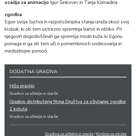
ozadja za animacijo
Igor Šinkovec in Tanja Komadina
zgodba
Egon svoja čustva in razpoloženjska stanja izraža skozi svoj
klobuk, ki ob tem ustrezno spreminja barvo in obliko. Pri
njegovih dogodivščinah ga spremlja modri kuža, ki Egonu
pomaga in ga ob tem uči o pomembnosti sodelovanja in
medsebojne pomoči.
DODATNA GRADIVA
Hiša pravljic
Gradivo za učitelje in starše
Gradivo distributerja filma Društva za oživljanje zgodbe
2 koluta
Gradivo za učitelje in starše
Gradiva za učitelje in starše
/
Knjižice za otroke