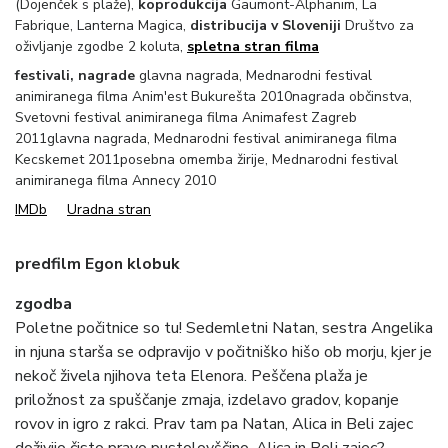
(Dojenček s plaže),
koprodukcija
Gaumont-Alphanim, La
Fabrique, Lanterna Magica,
distribucija v Sloveniji
Društvo za
oživljanje zgodbe 2 koluta,
spletna stran filma
festivali, nagrade
glavna nagrada, Mednarodni festival
animiranega filma Anim'est Bukurešta 2010nagrada občinstva,
Svetovni festival animiranega filma Animafest Zagreb
2011glavna nagrada, Mednarodni festival animiranega filma
Kecskemet 2011posebna omemba žirije, Mednarodni festival
animiranega filma Annecy 2010
IMDb
Uradna stran
predfilm
Egon klobuk
zgodba
Poletne počitnice so tu! Sedemletni Natan, sestra Angelika
in njuna starša se odpravijo v počitniško hišo ob morju, kjer je
nekoč živela njihova teta Elenora. Peščena plaža je
priložnost za spuščanje zmaja, izdelavo gradov, kopanje
rovov in igro z rakci. Prav tam pa Natan, Alica in Beli zajec