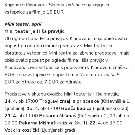
Knjigarnici Kinodvora. Skupna znižana cena knjige in
vstopnice za film je 15 EUR.
Mini teater, april
Mini teater je Hiša pravljic
Ob ogledu filma Hiša pravljic v Kinodvoru imajo obiskovalci
popust pri ogledu izbranih predstav v
Mini teatru
, in
obratno: z vstopnico Mini teatra za izbrane predstave, imajo
obiskovalci popust pri ogledu filma Hiša pravljic v
Kinodvoru. Cena vstopnice s popustom v Kinodvoru znaša 3
EUR, cena vstopnice s popustom v Mini teatru znaša 5
EUR za otroke oz. 7 EUR za odrasle.
Predstave v sklopu dvojčka Mini teater je Hiša pravljic:
14. 4.
ob 17:00
Troglavi zmaj in princeske
(Križevniška 1,
Ljubljana);
15. 4.
ob 17:00
Rdeča kapica
(Ljubljanski Grad);
21. 4.
ob 11:00
Pekarna Mišmaš
(Križevniška 1);
21. 4.
ob
17:00
Pekarna Mišmaš
(Križevniška 1);
22. 4
. ob 17:00
Volk in kozlički
(Ljubljanski grad)