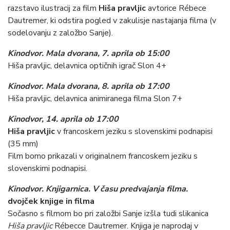
razstavo ilustracij za film
Hiša pravljic
avtorice Rébece
Dautremer, ki odstira pogled v zakulisje nastajanja filma (v
sodelovanju z založbo Sanje).
Kinodvor. Mala dvorana, 7. aprila ob 15:00
Hiša pravljic, delavnica optičnih igrač Slon 4+
Kinodvor. Mala dvorana, 8. aprila ob 17:00
Hiša pravljic, delavnica animiranega filma Slon 7+
Kinodvor, 14. aprila ob 17:00
Hiša pravljic
v francoskem jeziku s slovenskimi podnapisi
(35 mm)
Film bomo prikazali v originalnem francoskem jeziku s
slovenskimi podnapisi.
Kinodvor. Knjigarnica. V času predvajanja filma.
dvojček knjige in filma
Sočasno s filmom bo pri založbi
Sanje
izšla tudi slikanica
Hiša pravljic
Rébecce Dautremer. Knjiga je naprodaj v