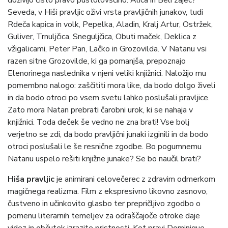
doživijo čisto pravo pustolovščino. Alica in Beli zajec?
Seveda, v Hiši pravljic oživi vrsta pravljičnih junakov, tudi
Rdeča kapica in volk, Pepelka, Aladin, Kralj Artur, Ostržek,
Guliver, Trnuljčica, Sneguljčica, Obuti maček, Deklica z
vžigalicami, Peter Pan, Lačko in Grozovilda. V Natanu vsi
razen sitne Grozovilde, ki ga pomanjša, prepoznajo
Elenorinega naslednika v njeni veliki knjižnici. Naložijo mu
pomembno nalogo: zaščititi mora like, da bodo dolgo živeli
in da bodo otroci po vsem svetu lahko poslušali pravljice.
Zato mora Natan prebrati čarobni urok, ki se nahaja v
knjižnici. Toda deček še vedno ne zna brati! Vse bolj
verjetno se zdi, da bodo pravljični junaki izginili in da bodo
otroci poslušali le še resnične zgodbe. Bo pogumnemu
Natanu uspelo rešiti knjižne junake? Se bo naučil brati?
Hiša pravljic
je animirani celovečerec z zdravim odmerkom
magičnega realizma. Film z ekspresivno likovno zasnovo,
čustveno in učinkovito glasbo ter prepričljivo zgodbo o
pomenu literarnih temeljev za odraščajoče otroke daje