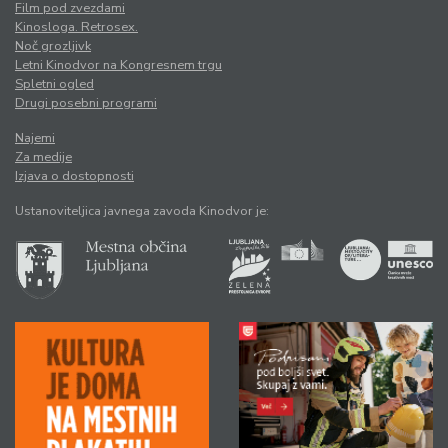
Film pod zvezdami
Kinosloga. Retrosex.
Noč grozljivk
Letni Kinodvor na Kongresnem trgu
Spletni ogled
Drugi posebni programi
Najemi
Za medije
Izjava o dostopnosti
Ustanoviteljica javnega zavoda Kinodvor je: