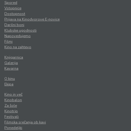
Spored
Vstopnice
Dostopnost
Prijava na Kinodvorove E-novice
Darilni boni
Klubske ugodnosti
Napovedujemo
Filmi
Kino na zahtevo
Knjigarnica
Galerija
Kavarna
O kinu
Ekipa
Kino in več
Kinobalon
Za šole
Kinotrip
Festivali
Filmska srečanja ob kavi
Ponedeljki