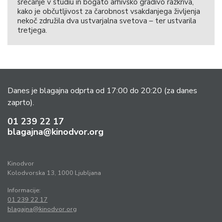
srečanje v studiu in bogato arhivsko gradivo razkriva,
kako je občutljivost za čarobnost vsakdanjega življenja
nekoč združila dva ustvarjalna svetova – ter ustvarila
tretjega.
Danes je blagajna odprta od 17:00 do 20:20
(za danes
zaprto).
01 239 22 17
blagajna@kinodvor.org
Kinodvor
Kolodvorska 13, 1000 Ljubljana
Informacije:
01 239 22 17
blagajna@kinodvor.org