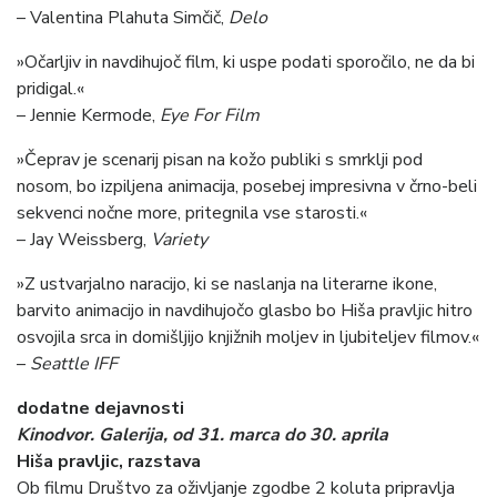
– Valentina Plahuta Simčič,
Delo
»Očarljiv in navdihujoč film, ki uspe podati sporočilo, ne da bi
pridigal.«
– Jennie Kermode,
Eye For Film
»Čeprav je scenarij pisan na kožo publiki s smrklji pod
nosom, bo izpiljena animacija, posebej impresivna v črno-beli
sekvenci nočne more, pritegnila vse starosti.«
– Jay Weissberg,
Variety
»Z ustvarjalno naracijo, ki se naslanja na literarne ikone,
barvito animacijo in navdihujočo glasbo bo Hiša pravljic hitro
osvojila srca in domišljijo knjižnih moljev in ljubiteljev filmov.«
–
Seattle IFF
dodatne dejavnosti
Kinodvor. Galerija, od 31. marca do 30. aprila
Hiša pravljic, razstava
Ob filmu Društvo za oživljanje zgodbe 2 koluta pripravlja