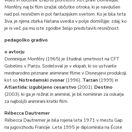
videz in občutek izrazite pristnosti. Kot pravi Dominique
Monféry, naj bi film izražal občutke otroka, ki je navdušen
nad pol resničnim in pol fantazijskim svetom. Ko je bila teta
živa, je njena zbirka Natana uvedla v polje domišljije; zdaj, ko
je ni več, pa mu iste zgodbe želijo predstaviti resničnost.
pedagoško gradivo
o avtorju
Dominique Monféry (1965) je študiral umetnost na CFT
Gobelins v Parizu. Sodeloval je v ekipah, ki so ustvarile
mednarodno priznane animirane filme v Disneyjevi produkciji,
kot so
Notredamski zvonar
(1996),
Tarzan
(1999) in
Atlantida: izgubljeno cesarstvo
(2001).
Destino
(2003), ki ga je režiral in animiral, je bil nominiran za oskarja
za najboljši animirani kratki film.
Rébecca Dautremer
Rébecca Dautremer je bila rojena leta 1971 v mestu Gap
na jugovzhodu Francije. Leta 1995 je diplomirala na École