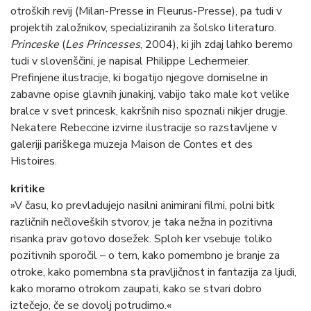
otroških revij (Milan-Presse in Fleurus-Presse), pa tudi v
projektih založnikov, specializiranih za šolsko literaturo.
Princeske
(
Les Princesses
, 2004), ki jih zdaj lahko beremo
tudi v slovenščini, je napisal Philippe Lechermeier.
Prefinjene ilustracije, ki bogatijo njegove domiselne in
zabavne opise glavnih junakinj, vabijo tako male kot velike
bralce v svet princesk, kakršnih niso spoznali nikjer drugje.
Nekatere Rebeccine izvirne ilustracije so razstavljene v
galeriji pariškega muzeja Maison de Contes et des
Histoires.
kritike
»V času, ko prevladujejo nasilni animirani filmi, polni bitk
različnih nečloveških stvorov, je taka nežna in pozitivna
risanka prav gotovo dosežek. Sploh ker vsebuje toliko
pozitivnih sporočil – o tem, kako pomembno je branje za
otroke, kako pomembna sta pravljičnost in fantazija za ljudi,
kako moramo otrokom zaupati, kako se stvari dobro
iztečejo, če se dovolj potrudimo.«