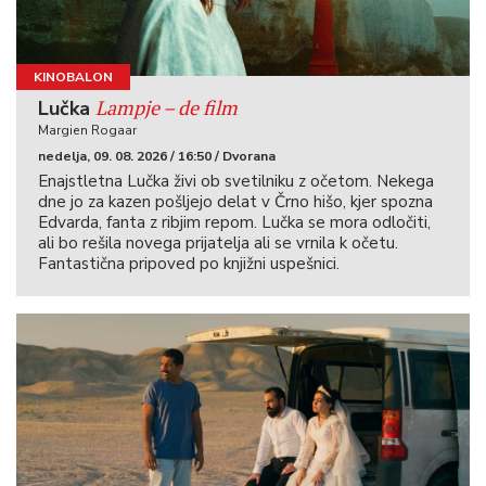
KINOBALON
Lampje – de film
Lučka
Margien Rogaar
nedelja, 09. 08. 2026 / 16:50 / Dvorana
Enajstletna Lučka živi ob svetilniku z očetom. Nekega
dne jo za kazen pošljejo delat v Črno hišo, kjer spozna
Edvarda, fanta z ribjim repom. Lučka se mora odločiti,
ali bo rešila novega prijatelja ali se vrnila k očetu.
Fantastična pripoved po knjižni uspešnici.