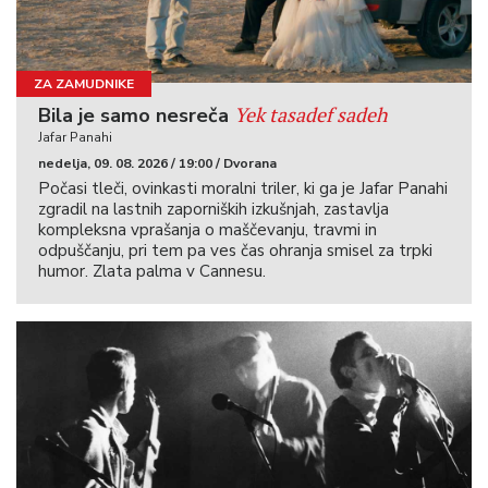
ZA ZAMUDNIKE
Yek tasadef sadeh
Bila je samo nesreča
Jafar Panahi
nedelja, 09. 08. 2026 / 19:00 / Dvorana
Počasi tleči, ovinkasti moralni triler, ki ga je Jafar Panahi
zgradil na lastnih zaporniških izkušnjah, zastavlja
kompleksna vprašanja o maščevanju, travmi in
odpuščanju, pri tem pa ves čas ohranja smisel za trpki
humor. Zlata palma v Cannesu.