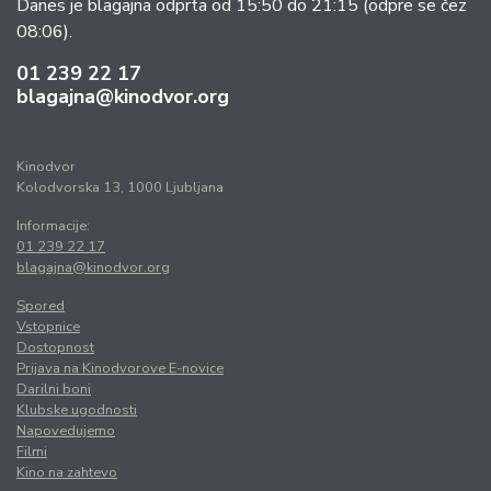
Danes je blagajna odprta od 15:50 do 21:15
(odpre se čez
08:06).
01 239 22 17
blagajna@kinodvor.org
Kinodvor
Kolodvorska 13, 1000 Ljubljana
Informacije:
01 239 22 17
blagajna@kinodvor.org
Spored
Vstopnice
Dostopnost
Prijava na Kinodvorove E-novice
Darilni boni
Klubske ugodnosti
Napovedujemo
Filmi
Kino na zahtevo