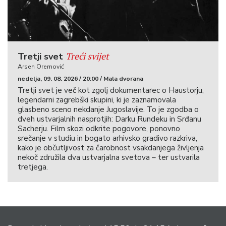
Treći svijet
Tretji svet
Arsen Oremović
nedelja, 09. 08. 2026 / 20:00 / Mala dvorana
Tretji svet je več kot zgolj dokumentarec o Haustorju,
legendarni zagrebški skupini, ki je zaznamovala
glasbeno sceno nekdanje Jugoslavije. To je zgodba o
dveh ustvarjalnih nasprotjih: Darku Rundeku in Srđanu
Sacherju. Film skozi odkrite pogovore, ponovno
srečanje v studiu in bogato arhivsko gradivo razkriva,
kako je občutljivost za čarobnost vsakdanjega življenja
nekoč združila dva ustvarjalna svetova – ter ustvarila
tretjega.