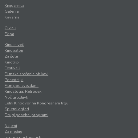
Knjigarnica
Galerija
Kavarna
O kinu
Ekipa
Kino in več
Kinobalon
Za šole
Kinotrip
Festivali
Filmska srečanja ob kavi
Ponedeljki
Film pod zvezdami
Kinosloga. Retrosex.
Noč grozljivk
Letni Kinodvor na Kongresnem trgu
Spletni ogled
Drugi posebni programi
Najemi
Za medije
Izjava o dostopnosti