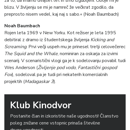
za to, da imamo dvajset let in smo izgubljeni. Oboje mi je
blizu. V življenju se mi je namreč že večkrat zgodilo, da
preprosto nisem vedel, kaj naj s sabo.« (Noah Baumbach)
Noah Baumbach
Rojen leta 1969 v New Yorku. Kot režiser je leta 1995
debitiral z dramo iz študentskega življenja
Kicking and
Screaming
. Prvi večji uspeh mu je prinesel tretji celovečerec
The Squid and the Whale
, nominiran za oskarja za izvirni
scenarij. V scenaristični vlogi ga je k sodelovanju povabil tudi
Wes Anderson (
Življenje pod vodo
,
Fantastični gospod
Fox
), sodeloval pa je tudi pri nekaterih komercialnih
projektih (
Madagaskar 3
).
Klub Kinodvor
Postanite član in izkoristite naše ugodnosti! Članstvo
poleg znižane cene vstopnic prinaša številne