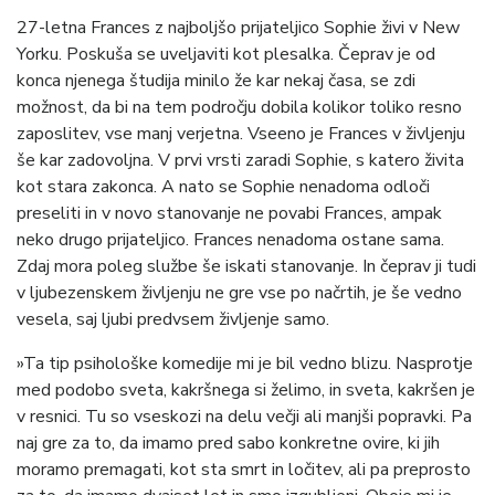
27-letna Frances z najboljšo prijateljico Sophie živi v New
Yorku. Poskuša se uveljaviti kot plesalka. Čeprav je od
konca njenega študija minilo že kar nekaj časa, se zdi
možnost, da bi na tem področju dobila kolikor toliko resno
zaposlitev, vse manj verjetna. Vseeno je Frances v življenju
še kar zadovoljna. V prvi vrsti zaradi Sophie, s katero živita
kot stara zakonca. A nato se Sophie nenadoma odloči
preseliti in v novo stanovanje ne povabi Frances, ampak
neko drugo prijateljico. Frances nenadoma ostane sama.
Zdaj mora poleg službe še iskati stanovanje. In čeprav ji tudi
v ljubezenskem življenju ne gre vse po načrtih, je še vedno
vesela, saj ljubi predvsem življenje samo.
»Ta tip psihološke komedije mi je bil vedno blizu. Nasprotje
med podobo sveta, kakršnega si želimo, in sveta, kakršen je
v resnici. Tu so vseskozi na delu večji ali manjši popravki. Pa
naj gre za to, da imamo pred sabo konkretne ovire, ki jih
moramo premagati, kot sta smrt in ločitev, ali pa preprosto