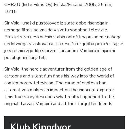
CHRZU (Indie Films Oy) Finska/Finland, 2008, 35mm,
16’15”
Sir Void, junaški pustolovec iz zlate dobe risanega in
nemega filma, se znajde v svetu sodobne televizije.
Prekletstvo neskončnih slabih odločitev prizadene našega
nedolžnega raziskovalca. Ta resnična zgodba pokaže, kaj se
je v resnici zgodilo s prvim Tarzanom, Vampiro in njunimi
pozabljenimi prijatelji.
Sir Void, the heroic adventurer from the golden age of
cartoons and silent film finds his way into the world of
contemporary television. The curse of endless bad
alternatives makes an impact on the innocent explorer.
This true story describes what really happened to the
original Tarzan, Vampira and all their forgotten friends.
Klub Kinodvor