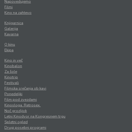
Napovedujemo
Filmi
Kino na zahtevo
Knjigarnica
Galerija
Kavarna
O kinu
Ekipa
Kino in več
Kinobalon
Za šole
Kinotrip
Festivali
Filmska srečanja ob kavi
Ponedeljki
Film pod zvezdami
Kinosloga. Retrosex.
Noč grozljivk
Letni Kinodvor na Kongresnem trgu
Spletni ogled
Drugi posebni programi