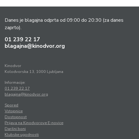
Danes je blagajna odprta od 09:00 do 20:30
(za danes
zaprto).
01 239 22 17
blagajna@kinodvor.org
Kinodvor
Kolodvorska 13, 1000 Ljubljana
Informacije:
01 239 22 17
blagajna@kinodvor.org
Spored
Vstopnice
Dostopnost
Prijava na Kinodvorove E-novice
Darilni boni
Klubske ugodnosti