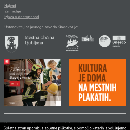
Najemi
Za medije
Izjava o dostopnosti
Ustanoviteljica javnega zavoda Kinodvor je:
Vse pravice pridržane © Kinodvor |
Avtorji
|
Pravno obvestilo
|
Varstvo
Spletna stran uporablja spletne piškotke, s pomočjo katerih izboljšujemo