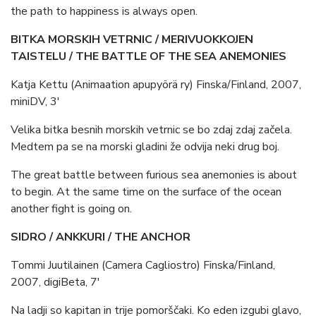
the path to happiness is always open.
BITKA MORSKIH VETRNIC / MERIVUOKKOJEN
TAISTELU / THE BATTLE OF THE SEA ANEMONIES
Katja Kettu (Animaation apupyörä ry) Finska/Finland, 2007,
miniDV, 3′
Velika bitka besnih morskih vetrnic se bo zdaj zdaj začela.
Medtem pa se na morski gladini že odvija neki drug boj.
The great battle between furious sea anemonies is about
to begin. At the same time on the surface of the ocean
another fight is going on.
SIDRO / ANKKURI / THE ANCHOR
Tommi Juutilainen (Camera Cagliostro) Finska/Finland,
2007, digiBeta, 7′
Na ladji so kapitan in trije pomorščaki. Ko eden izgubi glavo,