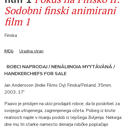
Sodobni finski animirani
film 1
Finska
IMDb
Uradna stran
ROBCI NAPRODAJ / NENÄLIINOJA MYYTÄVÄNÄ /
HANDKERCHIEFS FOR SALE
Jan Andersson (Indie Films Oy) Finska/Finland, 35mm,
2003, 17′
Paavo je prisiljen na ulici prodajati robce, da bi poskrbel za
svojega utrujenega, zagrenjenega očeta. Pobeg iz krute
realnosti najde v risanju podob iz lepšega življenja. Nekega
dne mu tri starke namesto denarja robčke poplačajo