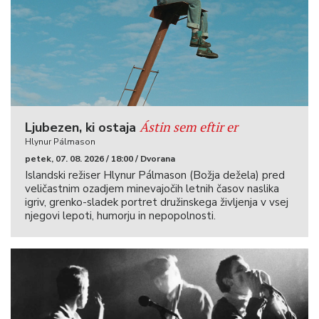
Ástin sem eftir er
Ljubezen, ki ostaja
Hlynur Pálmason
petek, 07. 08. 2026 / 18:00 / Dvorana
Islandski režiser Hlynur Pálmason (Božja dežela) pred
veličastnim ozadjem minevajočih letnih časov naslika
igriv, grenko-sladek portret družinskega življenja v vsej
njegovi lepoti, humorju in nepopolnosti.