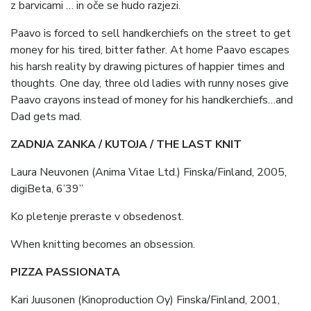
z barvicami … in oče se hudo razjezi.
Paavo is forced to sell handkerchiefs on the street to get
money for his tired, bitter father. At home Paavo escapes
his harsh reality by drawing pictures of happier times and
thoughts. One day, three old ladies with runny noses give
Paavo crayons instead of money for his handkerchiefs…and
Dad gets mad.
ZADNJA ZANKA / KUTOJA / THE LAST KNIT
Laura Neuvonen (Anima Vitae Ltd.) Finska/Finland, 2005,
digiBeta, 6’39”
Ko pletenje preraste v obsedenost.
When knitting becomes an obsession.
PIZZA PASSIONATA
Kari Juusonen (Kinoproduction Oy) Finska/Finland, 2001,