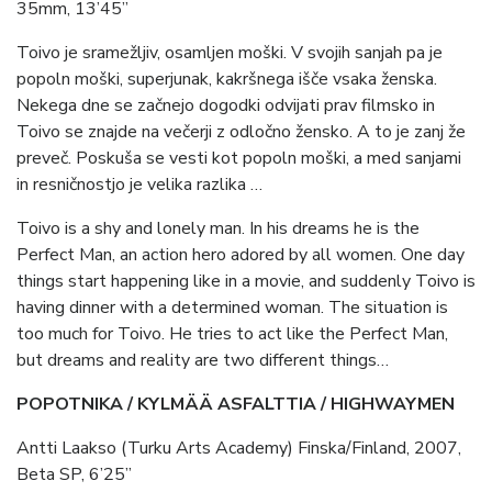
35mm, 13’45”
Toivo je sramežljiv, osamljen moški. V svojih sanjah pa je
popoln moški, superjunak, kakršnega išče vsaka ženska.
Nekega dne se začnejo dogodki odvijati prav filmsko in
Toivo se znajde na večerji z odločno žensko. A to je zanj že
preveč. Poskuša se vesti kot popoln moški, a med sanjami
in resničnostjo je velika razlika …
Toivo is a shy and lonely man. In his dreams he is the
Perfect Man, an action hero adored by all women. One day
things start happening like in a movie, and suddenly Toivo is
having dinner with a determined woman. The situation is
too much for Toivo. He tries to act like the Perfect Man,
but dreams and reality are two different things…
POPOTNIKA / KYLMÄÄ ASFALTTIA / HIGHWAYMEN
Antti Laakso (Turku Arts Academy) Finska/Finland, 2007,
Beta SP, 6’25”