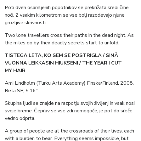
Poti dveh osamljenih popotnikov se prekrižata sredi črne
noči. Z vsakim kilometrom se vse bolj razodevajo njune
grozljive skrivnosti.
Two lone travellers cross their paths in the dead night. As
the miles go by their deadly secrets start to unfold.
TISTEGA LETA, KO SEM SE POSTRIGLA / SINÄ
VUONNA LEIKKASIN HIUKSENI / THE YEAR I CUT
MY HAIR
Ami Lindholm (Turku Arts Academy) Finska/Finland, 2008,
Beta SP, 5’16”
Skupina ljudi se znajde na razpotju svojih življenj in vsak nosi
svoje breme. Čeprav se vse zdi nemogoče, je pot do sreče
vedno odprta.
A group of people are at the crossroads of their lives, each
with a burden to bear. Everything seems impossible, but