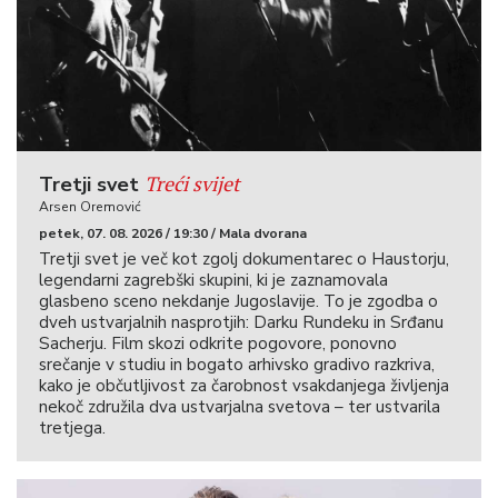
Treći svijet
Tretji svet
Arsen Oremović
petek, 07. 08. 2026 / 19:30 / Mala dvorana
Tretji svet je več kot zgolj dokumentarec o Haustorju,
legendarni zagrebški skupini, ki je zaznamovala
glasbeno sceno nekdanje Jugoslavije. To je zgodba o
dveh ustvarjalnih nasprotjih: Darku Rundeku in Srđanu
Sacherju. Film skozi odkrite pogovore, ponovno
srečanje v studiu in bogato arhivsko gradivo razkriva,
kako je občutljivost za čarobnost vsakdanjega življenja
nekoč združila dva ustvarjalna svetova – ter ustvarila
tretjega.