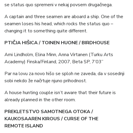
se status quo spremeni v nekaj povsem drugačnega.
A captain and three seamen are aboard a ship. One of the
seamen loses his head, which rocks the status quo –
changing it to something quite different.
PTIČJA HIŠICA / TOINEN HUONE / BIRDHOUSE
Ami Lindholm, Elina Minn, Anna Virtanen (Turku Arts
Academy) Finska/Finland, 2007, Beta SP, 7’03”
Par na lovu za novo hišo se sploh ne zaveda, da v sosednji
sobi nekdo že načrtuje njuno prihodnost.
A house hunting couple isn’t aware that their future is
already planned in the other room.
PREKLETSTVO SAMOTNEGA OTOKA /
KAUKOSAAREN KIROUS / CURSE OF THE
REMOTE ISLAND