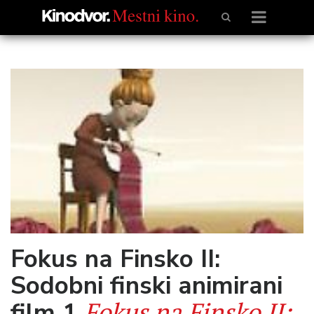
Fokus na Finsko II:
Sodobni finski animirani
Fokus na Finsko II:
film 1