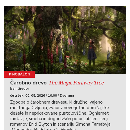
KINOBALON
The Magic Faraway Tree
Čarobno drevo
Ben Gregor
četrtek, 06. 08. 2026 / 10:00 / Dvorana
Zgodba o čarobnem drevesu, ki družino, vajeno
mestnega življenja, zvabi v neverjetne domišljijske
dežele in nepričakovane pustolovščine. Ognjemet
fantazije, smeha in dogodivščin po priljubljeni seriji
romanov Enid Blyton in scenariju Simona Farnabyja
(Medvedek Paddinton 2, Wonka).