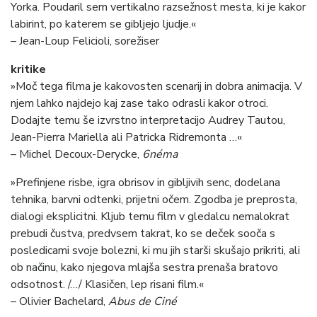
Yorka. Poudaril sem vertikalno razsežnost mesta, ki je kakor
labirint, po katerem se gibljejo ljudje.«
– Jean-Loup Felicioli, sorežiser
kritike
»Moč tega filma je kakovosten scenarij in dobra animacija. V
njem lahko najdejo kaj zase tako odrasli kakor otroci.
Dodajte temu še izvrstno interpretacijo Audrey Tautou,
Jean-Pierra Mariella ali Patricka Ridremonta …«
– Michel Decoux-Derycke,
6néma
»Prefinjene risbe, igra obrisov in gibljivih senc, dodelana
tehnika, barvni odtenki, prijetni očem. Zgodba je preprosta,
dialogi eksplicitni. Kljub temu film v gledalcu nemalokrat
prebudi čustva, predvsem takrat, ko se deček sooča s
posledicami svoje bolezni, ki mu jih starši skušajo prikriti, ali
ob načinu, kako njegova mlajša sestra prenaša bratovo
odsotnost. /…/ Klasičen, lep risani film.«
– Olivier Bachelard,
Abus de Ciné