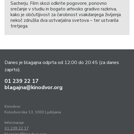
Sacherju. Film skozi odkrite pogovore, ponovno
srečanje v studiu in bogato arhivsko gradivo razkriva,
kako je občutljivost za čarobnost vsakdanjega življenja
nekoč združila dva ustvarjalna svetova – ter ustvarila
tretjega.
Danes je blagajna odprta od 12:00 do 20:45
(za danes
zaprto).
01 239 22 17
blagajna@kinodvor.org
Kinodvor
Kolodvorska 13, 1000 Ljubljana
Informacije:
01 239 22 17