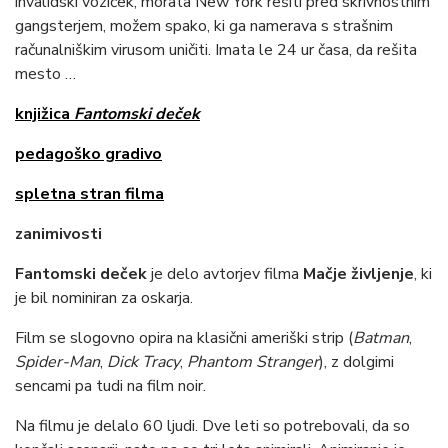
invalidski voziček, morata New York rešiti pred skrivnostnim
gangsterjem, možem spako, ki ga namerava s strašnim
računalniškim virusom uničiti. Imata le 24 ur časa, da rešita
mesto …
knjižica
Fantomski deček
pedagoško gradivo
spletna stran filma
zanimivosti
Fantomski deček
je delo avtorjev filma
Mačje življenje
, ki
je bil nominiran za oskarja.
Film se slogovno opira na klasični ameriški strip (
Batman
,
Spider-Man
,
Dick Tracy
,
Phantom Stranger
), z dolgimi
sencami pa tudi na film noir.
Na filmu je delalo 60 ljudi. Dve leti so potrebovali, da so