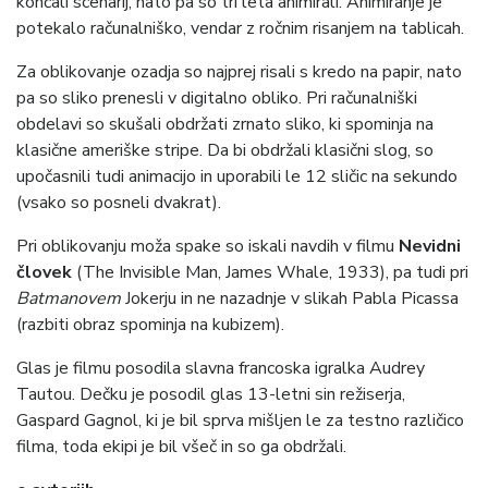
končali scenarij, nato pa so tri leta animirali. Animiranje je
potekalo računalniško, vendar z ročnim risanjem na tablicah.
Za oblikovanje ozadja so najprej risali s kredo na papir, nato
pa so sliko prenesli v digitalno obliko. Pri računalniški
obdelavi so skušali obdržati zrnato sliko, ki spominja na
klasične ameriške stripe. Da bi obdržali klasični slog, so
upočasnili tudi animacijo in uporabili le 12 sličic na sekundo
(vsako so posneli dvakrat).
Pri oblikovanju moža spake so iskali navdih v filmu
Nevidni
človek
(The Invisible Man, James Whale, 1933), pa tudi pri
Batmanovem
Jokerju in ne nazadnje v slikah Pabla Picassa
(razbiti obraz spominja na kubizem).
Glas je filmu posodila slavna francoska igralka Audrey
Tautou. Dečku je posodil glas 13-letni sin režiserja,
Gaspard Gagnol, ki je bil sprva mišljen le za testno različico
filma, toda ekipi je bil všeč in so ga obdržali.