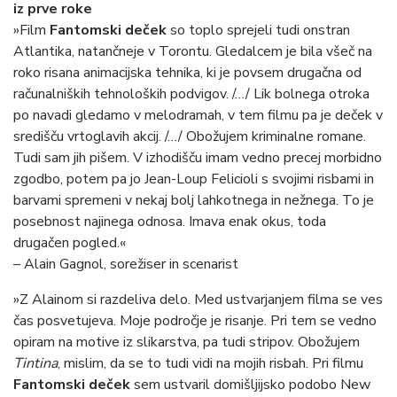
iz prve roke
»Film
Fantomski deček
so toplo sprejeli tudi onstran
Atlantika, natančneje v Torontu. Gledalcem je bila všeč na
roko risana animacijska tehnika, ki je povsem drugačna od
računalniških tehnoloških podvigov. /…/ Lik bolnega otroka
po navadi gledamo v melodramah, v tem filmu pa je deček v
središču vrtoglavih akcij. /…/ Obožujem kriminalne romane.
Tudi sam jih pišem. V izhodišču imam vedno precej morbidno
zgodbo, potem pa jo Jean-Loup Felicioli s svojimi risbami in
barvami spremeni v nekaj bolj lahkotnega in nežnega. To je
posebnost najinega odnosa. Imava enak okus, toda
drugačen pogled.«
– Alain Gagnol, sorežiser in scenarist
»Z Alainom si razdeliva delo. Med ustvarjanjem filma se ves
čas posvetujeva. Moje področje je risanje. Pri tem se vedno
opiram na motive iz slikarstva, pa tudi stripov. Obožujem
Tintina
, mislim, da se to tudi vidi na mojih risbah. Pri filmu
Fantomski deček
sem ustvaril domišljijsko podobo New