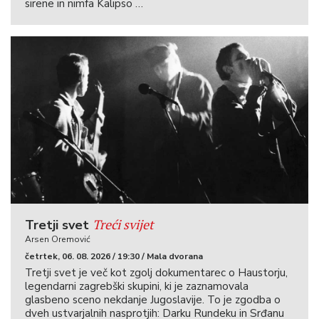
sirene in nimfa Kalipso …
Treći svijet
Tretji svet
Arsen Oremović
četrtek, 06. 08. 2026 / 19:30 / Mala dvorana
Tretji svet je več kot zgolj dokumentarec o Haustorju,
legendarni zagrebški skupini, ki je zaznamovala
glasbeno sceno nekdanje Jugoslavije. To je zgodba o
dveh ustvarjalnih nasprotjih: Darku Rundeku in Srđanu