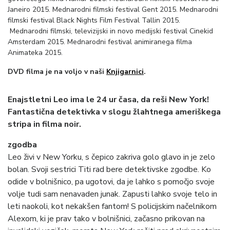
Janeiro 2015. Mednarodni filmski festival Gent 2015. Mednarodni
filmski festival Black Nights Film Festival Tallin 2015.
Mednarodni filmski, televizijski in novo medijski festival Cinekid
Amsterdam 2015. Mednarodni festival animiranega filma
Animateka 2015.
DVD filma je na voljo v naši
Knjigarnici
.
Enajstletni Leo ima le 24 ur časa, da reši New York!
Fantastična detektivka v slogu žlahtnega ameriškega
stripa in filma noir.
zgodba
Leo živi v New Yorku, s čepico zakriva golo glavo in je zelo
bolan. Svoji sestrici Titi rad bere detektivske zgodbe. Ko
odide v bolnišnico, pa ugotovi, da je lahko s pomočjo svoje
volje tudi sam nenavaden junak. Zapusti lahko svoje telo in
leti naokoli, kot nekakšen fantom! S policijskim načelnikom
Alexom, ki je prav tako v bolnišnici, začasno prikovan na