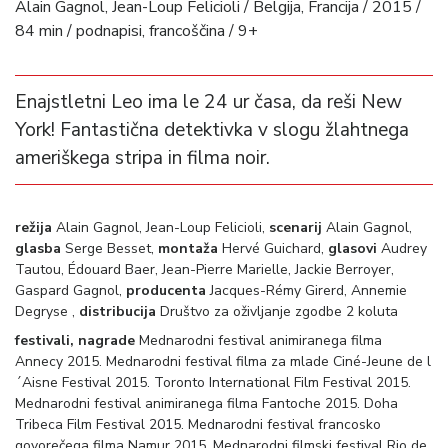
Alain Gagnol, Jean-Loup Felicioli / Belgija, Francija / 2015 /
84 min / podnapisi, francoščina / 9+
Enajstletni Leo ima le 24 ur časa, da reši New
York! Fantastična detektivka v slogu žlahtnega
ameriškega stripa in filma noir.
režija
Alain Gagnol, Jean-Loup Felicioli,
scenarij
Alain Gagnol,
glasba
Serge Besset,
montaža
Hervé Guichard,
glasovi
Audrey
Tautou, Édouard Baer, Jean-Pierre Marielle, Jackie Berroyer,
Gaspard Gagnol,
producenta
Jacques-Rémy Girerd, Annemie
Degryse ,
distribucija
Društvo za oživljanje zgodbe 2 koluta
festivali, nagrade
Mednarodni festival animiranega filma
Annecy 2015. Mednarodni festival filma za mlade Ciné-Jeune de l
´Aisne Festival 2015. Toronto International Film Festival 2015.
Mednarodni festival animiranega filma Fantoche 2015. Doha
Tribeca Film Festival 2015. Mednarodni festival francosko
govorečega filma Namur 2015. Mednarodni filmski festival Rio de