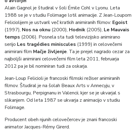
o avtorjih
Alain Gagnol je študiral v šoli Émile Cohl v Lyonu. Leta
1988 se je v studiu Folimage lotil animacije. Z Jean-Loupom
Feliciolijem je ustvaril več kratkih animiranih filmov:
Egoist
(1997),
Nos na oknu
(2000),
Hodnik
(2005),
Le Mauvais
temps
(2006). Posnela sta tudi televizijsko animirano
serijo
Les tragédies miniscules
(1999) in celovečerni
animirani film
Mačje življenje
. Ta je prejel nagrado cezar za
najboljši animirani celovečerni film leta 2011, februarja
2012 pa je bil nominiran tudi za oskarja.
Jean-Loup Felicioli je francoski filmski režiser animiranih
filmov. Študiral je na šolah Beaux Arts v Annecyju, v
Strasbourgu, Perpignanu in Valencii, kjer se je ukvarjal s
slikanjem. Od leta 1987 se ukvarja z animacijo v studiu
Folimage.
Producent obeh njunih celovečercev je znani francoski
animator Jacques-Rémy Girerd.