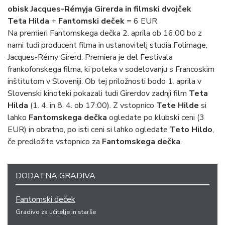
obisk Jacques-Rémyja Girerda in filmski dvojček
Teta Hilda
+
Fantomski deček
= 6 EUR
Na premieri Fantomskega dečka 2. aprila ob 16:00 bo z
nami tudi producent filma in ustanovitelj studia Folimage,
Jacques-Rémy Girerd. Premiera je del Festivala
frankofonskega filma, ki poteka v sodelovanju s Francoskim
inštitutom v Sloveniji. Ob tej priložnosti bodo 1. aprila v
Slovenski kinoteki pokazali tudi Girerdov zadnji film
Teta
Hilda
(1. 4. in 8. 4. ob 17:00). Z vstopnico
Tete Hilde
si
lahko
Fantomskega dečka
ogledate po klubski ceni (3
EUR) in obratno, po isti ceni si lahko ogledate
Teto Hildo
,
če predložite vstopnico za
Fantomskega dečka
.
DODATNA GRADIVA
Fantomski deček
Gradivo za učitelje in starše