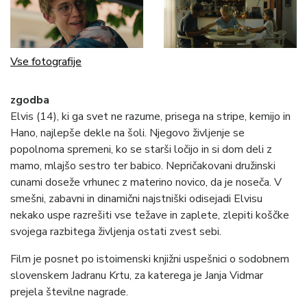
Vse fotografije
zgodba
Elvis (14), ki ga svet ne razume, prisega na stripe, kemijo in
Hano, najlepše dekle na šoli. Njegovo življenje se
popolnoma spremeni, ko se starši ločijo in si dom deli z
mamo, mlajšo sestro ter babico. Nepričakovani družinski
cunami doseže vrhunec z materino novico, da je noseča. V
smešni, zabavni in dinamični najstniški odisejadi Elvisu
nekako uspe razrešiti vse težave in zaplete, zlepiti koščke
svojega razbitega življenja ostati zvest sebi.
Film je posnet po istoimenski knjižni uspešnici o sodobnem
slovenskem Jadranu Krtu, za katerega je Janja Vidmar
prejela številne nagrade.