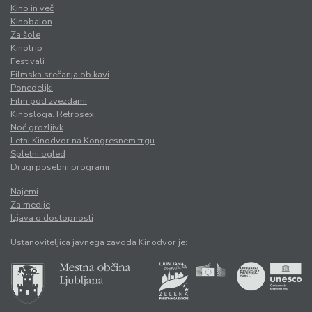
Kino in več
Kinobalon
Za šole
Kinotrip
Festivali
Filmska srečanja ob kavi
Ponedeljki
Film pod zvezdami
Kinosloga. Retrosex.
Noč grozljivk
Letni Kinodvor na Kongresnem trgu
Spletni ogled
Drugi posebni programi
Najemi
Za medije
Izjava o dostopnosti
Ustanoviteljica javnega zavoda Kinodvor je: