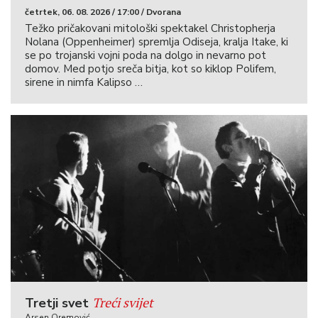
četrtek, 06. 08. 2026 / 17:00 / Dvorana
Težko pričakovani mitološki spektakel Christopherja
Nolana (Oppenheimer) spremlja Odiseja, kralja Itake, ki
se po trojanski vojni poda na dolgo in nevarno pot
domov. Med potjo sreča bitja, kot so kiklop Polifem,
sirene in nimfa Kalipso …
Treći svijet
Tretji svet
Arsen Oremović