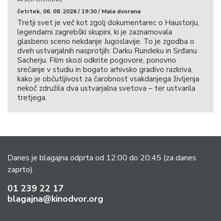
četrtek, 06. 08. 2026 / 19:30 / Mala dvorana
Tretji svet je več kot zgolj dokumentarec o Haustorju,
legendarni zagrebški skupini, ki je zaznamovala
glasbeno sceno nekdanje Jugoslavije. To je zgodba o
dveh ustvarjalnih nasprotjih: Darku Rundeku in Srđanu
Sacherju. Film skozi odkrite pogovore, ponovno
srečanje v studiu in bogato arhivsko gradivo razkriva,
kako je občutljivost za čarobnost vsakdanjega življenja
nekoč združila dva ustvarjalna svetova – ter ustvarila
tretjega.
Danes je blagajna odprta od 12:00 do 20:45
(za danes
zaprto).
01 239 22 17
blagajna@kinodvor.org