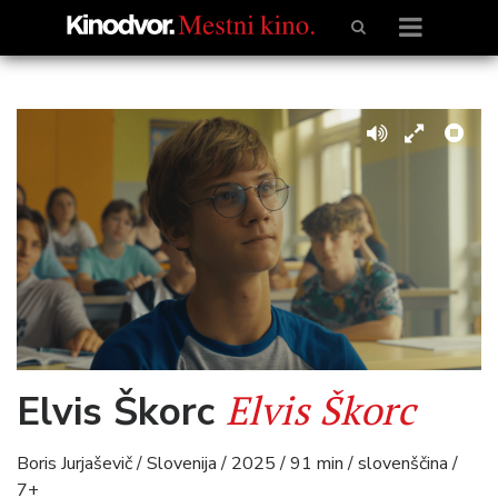
Elvis Škorc
Elvis Škorc
Boris Jurjaševič / Slovenija / 2025 / 91 min / slovenščina /
7+