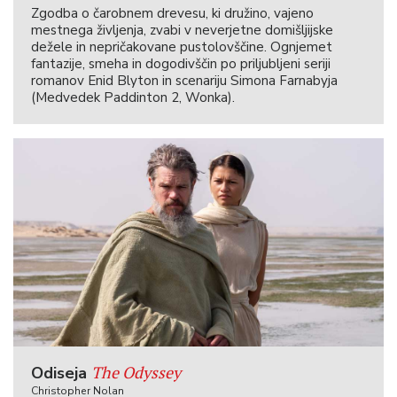
Zgodba o čarobnem drevesu, ki družino, vajeno
mestnega življenja, zvabi v neverjetne domišljijske
dežele in nepričakovane pustolovščine. Ognjemet
fantazije, smeha in dogodivščin po priljubljeni seriji
romanov Enid Blyton in scenariju Simona Farnabyja
(Medvedek Paddinton 2, Wonka).
The Odyssey
Odiseja
Christopher Nolan