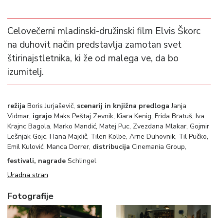
Celovečerni mladinski-družinski film Elvis Škorc
na duhovit način predstavlja zamotan svet
štirinajstletnika, ki že od malega ve, da bo
izumitelj.
režija
Boris Jurjaševič,
scenarij in knjižna predloga
Janja
Vidmar,
igrajo
Maks Peštaj Zevnik, Kiara Kenig, Frida Bratuš, Iva
Krajnc Bagola, Marko Mandić, Matej Puc, Zvezdana Mlakar, Gojmir
Lešnjak Gojc, Hana Majdič, Tilen Kolbe, Arne Duhovnik, Til Pučko,
Emil Kulović, Manca Dorrer,
distribucija
Cinemania Group,
festivali, nagrade
Schlingel
Uradna stran
Fotografije