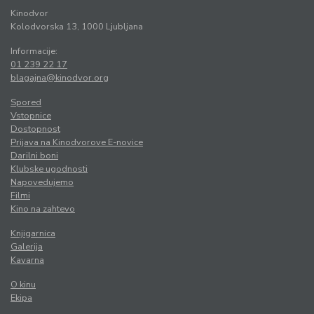
Kinodvor
Kolodvorska 13, 1000 Ljubljana
Informacije:
01 239 22 17
blagajna@kinodvor.org
Spored
Vstopnice
Dostopnost
Prijava na Kinodvorove E-novice
Darilni boni
Klubske ugodnosti
Napovedujemo
Filmi
Kino na zahtevo
Knjigarnica
Galerija
Kavarna
O kinu
Ekipa