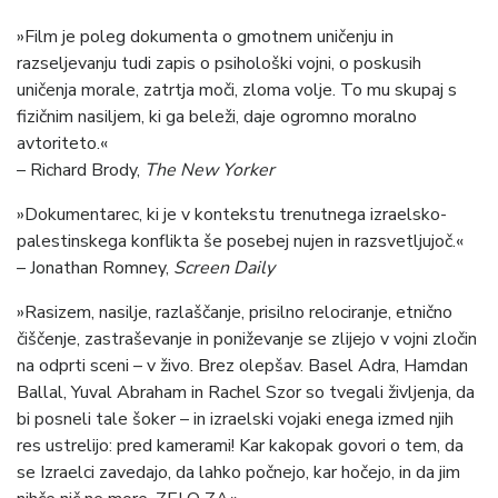
»Film je poleg dokumenta o gmotnem uničenju in
razseljevanju tudi zapis o psihološki vojni, o poskusih
uničenja morale, zatrtja moči, zloma volje. To mu skupaj s
fizičnim nasiljem, ki ga beleži, daje ogromno moralno
avtoriteto.«
– Richard Brody,
The New Yorker
»Dokumentarec, ki je v kontekstu trenutnega izraelsko-
palestinskega konflikta še posebej nujen in razsvetljujoč.«
– Jonathan Romney,
Screen Daily
»Rasizem, nasilje, razlaščanje, prisilno relociranje, etnično
čiščenje, zastraševanje in poniževanje se zlijejo v vojni zločin
na odprti sceni – v živo. Brez olepšav. Basel Adra, Hamdan
Ballal, Yuval Abraham in Rachel Szor so tvegali življenja, da
bi posneli tale šoker – in izraelski vojaki enega izmed njih
res ustrelijo: pred kamerami! Kar kakopak govori o tem, da
se Izraelci zavedajo, da lahko počnejo, kar hočejo, in da jim