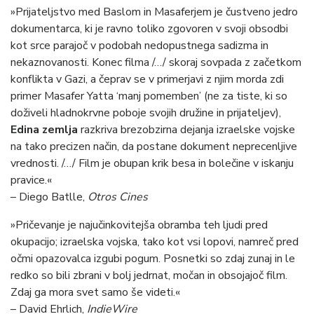
»Prijateljstvo med Baslom in Masaferjem je čustveno jedro
dokumentarca, ki je ravno toliko zgovoren v svoji obsodbi
kot srce parajoč v podobah nedopustnega sadizma in
nekaznovanosti. Konec filma /…/ skoraj sovpada z začetkom
konflikta v Gazi, a čeprav se v primerjavi z njim morda zdi
primer Masafer Yatta ‘manj pomemben’ (ne za tiste, ki so
doživeli hladnokrvne poboje svojih družine in prijateljev),
Edina zemlja
razkriva brezobzirna dejanja izraelske vojske
na tako precizen način, da postane dokument neprecenljive
vrednosti. /…/ Film je obupan krik besa in bolečine v iskanju
pravice.«
– Diego Batlle,
Otros Cines
»Pričevanje je najučinkovitejša obramba teh ljudi pred
okupacijo; izraelska vojska, tako kot vsi lopovi, namreč pred
očmi opazovalca izgubi pogum. Posnetki so zdaj zunaj in le
redko so bili zbrani v bolj jedrnat, močan in obsojajoč film.
Zdaj ga mora svet samo še videti.«
– David Ehrlich,
IndieWire