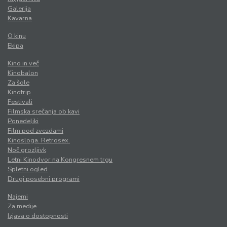
Galerija
Kavarna
O kinu
Ekipa
Kino in več
Kinobalon
Za šole
Kinotrip
Festivali
Filmska srečanja ob kavi
Ponedeljki
Film pod zvezdami
Kinosloga. Retrosex.
Noč grozljivk
Letni Kinodvor na Kongresnem trgu
Spletni ogled
Drugi posebni programi
Najemi
Za medije
Izjava o dostopnosti