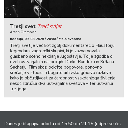
Treći svijet
Tretji svet
Arsen Oremović
nedelja, 09. 08. 2026 / 20:00 / Mala dvorana
Tretji svet je več kot zgolj dokumentarec o Haustorju,
legendarni zagrebški skupini, ki je zaznamovala
glasbeno sceno nekdanje Jugoslavije. To je zgodba o
dveh ustvarjalnih nasprotjih: Darku Rundeku in Srđanu
Sacherju. Film skozi odkrite pogovore, ponovno
srečanje v studiu in bogato arhivsko gradivo razkriva,
kako je občutljivost za čarobnost vsakdanjega življenja
nekoč združila dva ustvarjalna svetova – ter ustvarila
tretjega.
Danes je blagajna odprta od 15:50 do 21:15
(odpre se čez