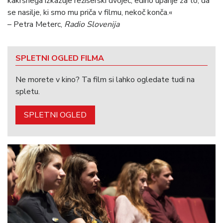
kakršnega izkazuje režiserski dvojec, edino upanje za to, da
se nasilje, ki smo mu priča v filmu, nekoč konča.«
– Petra Meterc,
Radio Slovenija
SPLETNI OGLED FILMA
Ne morete v kino? Ta film si lahko ogledate tudi na
spletu.
SPLETNI OGLED