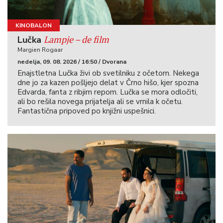
KINOBALON
Lampje – de film
Lučka
Margien Rogaar
nedelja, 09. 08. 2026 / 16:50 / Dvorana
Enajstletna Lučka živi ob svetilniku z očetom. Nekega
dne jo za kazen pošljejo delat v Črno hišo, kjer spozna
Edvarda, fanta z ribjim repom. Lučka se mora odločiti,
ali bo rešila novega prijatelja ali se vrnila k očetu.
Fantastična pripoved po knjižni uspešnici.