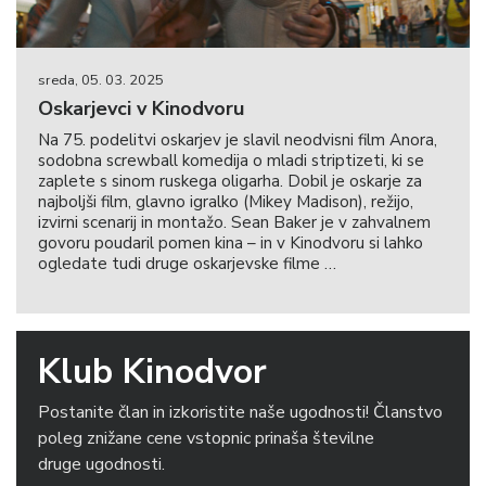
sreda, 05. 03. 2025
Oskarjevci v Kinodvoru
Na 75. podelitvi oskarjev je slavil neodvisni film Anora,
sodobna screwball komedija o mladi striptizeti, ki se
zaplete s sinom ruskega oligarha. Dobil je oskarje za
najboljši film, glavno igralko (Mikey Madison), režijo,
izvirni scenarij in montažo. Sean Baker je v zahvalnem
govoru poudaril pomen kina – in v Kinodvoru si lahko
ogledate tudi druge oskarjevske filme …
Klub Kinodvor
Postanite član in izkoristite naše ugodnosti! Članstvo
poleg znižane cene vstopnic prinaša številne
druge ugodnosti.