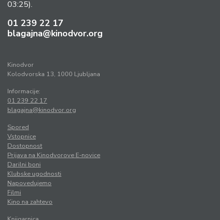
03:25).
01 239 22 17
blagajna@kinodvor.org
Kinodvor
Kolodvorska 13, 1000 Ljubljana
Informacije:
01 239 22 17
blagajna@kinodvor.org
Spored
Vstopnice
Dostopnost
Prijava na Kinodvorove E-novice
Darilni boni
Klubske ugodnosti
Napovedujemo
Filmi
Kino na zahtevo
Knjigarnica