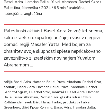
Basel Adra, Hamdan Ballal, Yuval Abraham, Rachel Szor /
Palestina, Norveška / 2024 / 95 min / arabščina,
hebrejščina, angleščina
Palestinski aktivist Basel Adra že več let snema,
kako izraelski okupatorji uničujejo vasi v njegovi
domači regiji Masafer Yatta. Med bojem za
ohranitev svoje skupnosti splete nepričakovano
zavezništvo z izraelskim novinarjem Yuvalom
Abrahamom ...
režija
Basel Adra, Hamdan Ballal, Yuval Abraham, Rachel Szor,
scenarij
Basel Adra, Hamdan Ballal, Yuval Abraham, Rachel
Szor,
fotografija
Rachel Szor,
montaža
Basel Adra, Hamdan
Ballal, Yuval Abraham, Rachel Szor,
glasba
Julius Pollux
Rothlaender,
zvok
Bård Harazi Farbu,
produkcija
Fabien
Greenberg, Bård Kjøge Rønning, Basel Adra, Hamdan Ballal,