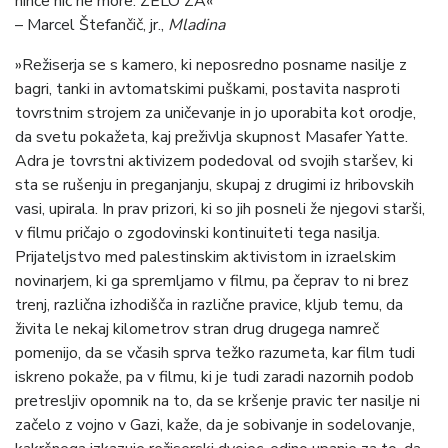
nihče nič ne more. ZELO ZA«
– Marcel Štefančič, jr.,
Mladina
»Režiserja se s kamero, ki neposredno posname nasilje z
bagri, tanki in avtomatskimi puškami, postavita nasproti
tovrstnim strojem za uničevanje in jo uporabita kot orodje,
da svetu pokažeta, kaj preživlja skupnost Masafer Yatte.
Adra je tovrstni aktivizem podedoval od svojih staršev, ki
sta se rušenju in preganjanju, skupaj z drugimi iz hribovskih
vasi, upirala. In prav prizori, ki so jih posneli že njegovi starši,
v filmu pričajo o zgodovinski kontinuiteti tega nasilja.
Prijateljstvo med palestinskim aktivistom in izraelskim
novinarjem, ki ga spremljamo v filmu, pa čeprav to ni brez
trenj, različna izhodišča in različne pravice, kljub temu, da
živita le nekaj kilometrov stran drug drugega namreč
pomenijo, da se včasih sprva težko razumeta, kar film tudi
iskreno pokaže, pa v filmu, ki je tudi zaradi nazornih podob
pretresljiv opomnik na to, da se kršenje pravic ter nasilje ni
začelo z vojno v Gazi, kaže, da je sobivanje in sodelovanje,