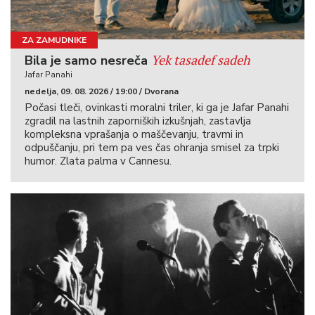
ZA ZAMUDNIKE
Yek tasadef sadeh
Bila je samo nesreča
Jafar Panahi
nedelja, 09. 08. 2026 / 19:00 / Dvorana
Počasi tleči, ovinkasti moralni triler, ki ga je Jafar Panahi
zgradil na lastnih zaporniških izkušnjah, zastavlja
kompleksna vprašanja o maščevanju, travmi in
odpuščanju, pri tem pa ves čas ohranja smisel za trpki
humor. Zlata palma v Cannesu.