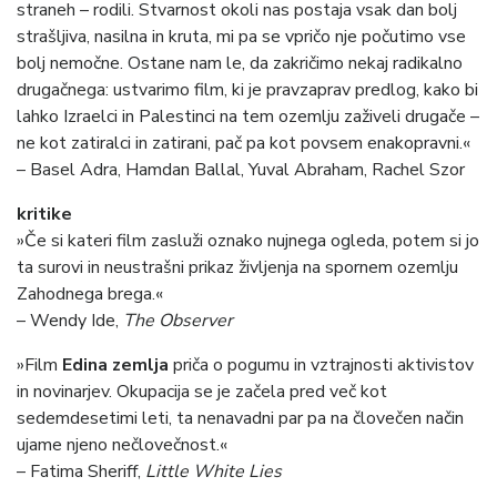
straneh – rodili. Stvarnost okoli nas postaja vsak dan bolj
strašljiva, nasilna in kruta, mi pa se vpričo nje počutimo vse
bolj nemočne. Ostane nam le, da zakričimo nekaj radikalno
drugačnega: ustvarimo film, ki je pravzaprav predlog, kako bi
lahko Izraelci in Palestinci na tem ozemlju zaživeli drugače –
ne kot zatiralci in zatirani, pač pa kot povsem enakopravni.«
– Basel Adra, Hamdan Ballal, Yuval Abraham, Rachel Szor
kritike
»Če si kateri film zasluži oznako nujnega ogleda, potem si jo
ta surovi in neustrašni prikaz življenja na spornem ozemlju
Zahodnega brega.«
– Wendy Ide,
The Observer
»Film
Edina zemlja
priča o pogumu in vztrajnosti aktivistov
in novinarjev. Okupacija se je začela pred več kot
sedemdesetimi leti, ta nenavadni par pa na človečen način
ujame njeno nečlovečnost.«
– Fatima Sheriff,
Little White Lies