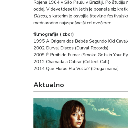
Rojena 1964 v São Paulu v Braziliji. Po študiju re
oddaj. V devetdesetih letih je posnela niz krat
Discos
, s katerim je osvojila številne festivals
mednarodno najuspešnejši celovečerec.
filmografija (izbor)
1995 A Origem dos Bebês Segundo Kiki Cavalca
2002 Durval Discos (Durval Records)
2009 É Proibido Fumar (Smoke Gets in Your Ey
2012 Chamada a Cobrar (Collect Call)
2014 Que Horas Ela Volta? (Druga mama)
Aktualno