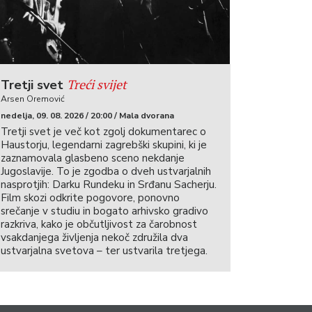
Treći svijet
Tretji svet
Arsen Oremović
nedelja, 09. 08. 2026 / 20:00 / Mala dvorana
Tretji svet je več kot zgolj dokumentarec o
Haustorju, legendarni zagrebški skupini, ki je
zaznamovala glasbeno sceno nekdanje
Jugoslavije. To je zgodba o dveh ustvarjalnih
nasprotjih: Darku Rundeku in Srđanu Sacherju.
Film skozi odkrite pogovore, ponovno
srečanje v studiu in bogato arhivsko gradivo
razkriva, kako je občutljivost za čarobnost
vsakdanjega življenja nekoč združila dva
ustvarjalna svetova – ter ustvarila tretjega.