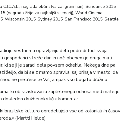
C.I.C.A.E., nagrada občinstva za igrani film), Sundance 2015
15 (nagrada žirije za najboljši scenarij), World Cinema
5, Wisconsin 2015, Sydney 2015, San Francisco 2015, Seattle
radicijo vestnemu opravljanju dela podredi tudi svoja
gati gospodarici streže dan in noč, obenem je druga mati
r, ki se ji je zaradi dela povsem odrekla. Nekega dne pa
razi željo, da bi se z mamo spravila, saj prihaja v mesto, da
 prihod ne pretrese le Val, ampak vso bogato družino.
drama, ki ob raziskovanju zapletenega odnosa med materjo
in dosleden družbenokritični komentar.
 ki brazilsko kulturo opredeljujejo vse od kolonialnih časov
aroda.« (Martti Helde)