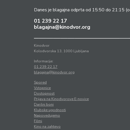
Danes je blagajna odprta od 15:50 do 21:15
(o
01 239 22 17
blagajna@kinodvor.org
Kinodvor
Kolodvorska 13, 1000 Ljubljana
Informacije:
01 239 22 17
blagajna@kinodvor.org
Spored
Vstopnice
Dostopnost
Prijava na Kinodvorove E-novice
Darilni boni
Klubske ugodnosti
Napovedujemo
Filmi
Kino na zahtevo