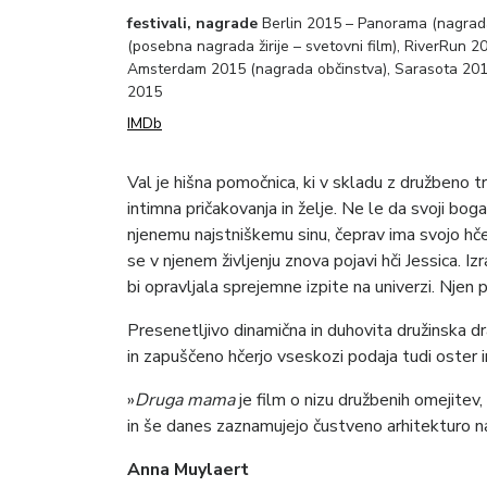
festivali, nagrade
Berlin 2015 – Panorama (nagrada 
(posebna nagrada žirije – svetovni film), RiverRun 20
Amsterdam 2015 (nagrada občinstva), Sarasota 201
2015
IMDb
Val je hišna pomočnica, ki v skladu z družbeno t
intimna pričakovanja in želje. Ne le da svoji bo
njenemu najstniškemu sinu, čeprav ima svojo hče
se v njenem življenju znova pojavi hči Jessica. Iz
bi opravljala sprejemne izpite na univerzi. Njen
Presenetljivo dinamična in duhovita družinska 
in zapuščeno hčerjo vseskozi podaja tudi oster 
»
Druga mama
je film o nizu družbenih omejitev,
in še danes zaznamujejo čustveno arhitekturo n
Anna Muylaert