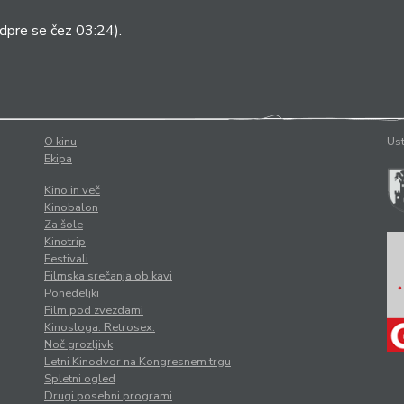
dpre se čez 03:24).
O kinu
Ust
Ekipa
Kino in več
Kinobalon
Za šole
Kinotrip
Festivali
Filmska srečanja ob kavi
Ponedeljki
Film pod zvezdami
Kinosloga. Retrosex.
Noč grozljivk
Letni Kinodvor na Kongresnem trgu
Spletni ogled
Drugi posebni programi