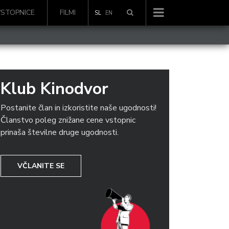
VSTOPNICE
FILMI
SL
EN
Klub Kinodvor
Postanite član in izkoristite naše ugodnosti!
Članstvo poleg znižane cene vstopnic
prinaša številne druge ugodnosti.
VČLANITE SE