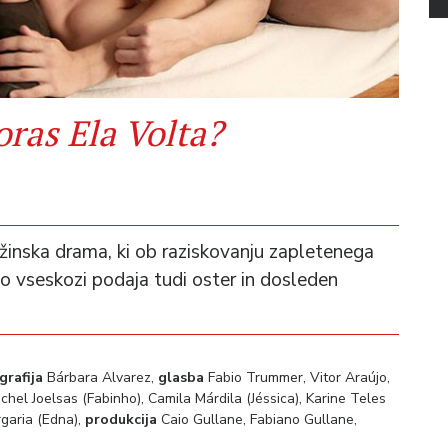
ras Ela Volta?
užinska drama, ki ob raziskovanju zapletenega
 vseskozi podaja tudi oster in dosleden
grafija
Bárbara Alvarez,
glasba
Fabio Trummer, Vitor Araújo,
chel Joelsas (Fabinho), Camila Márdila (Jéssica), Karine Teles
rgaria (Edna),
produkcija
Caio Gullane, Fabiano Gullane,