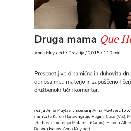
Que Ho
Druga mama
Anna Muylaert / Brazilija / 2015 / 110 min
Presenetljivo dinamična in duhovita dr
odnosa med materjo in zapuščeno hčerjo
družbenokritični komentar.
režija
Anna Muylaert,
scenarij
Anna Muylaert,
foto
montaža
Karen Harley,
igrajo
Regina Casé (Val), Mi
(Barbara), Lourenço Mutarelli (Carlos), Helena Albe
Debora Ivanov, Anna Muylaert