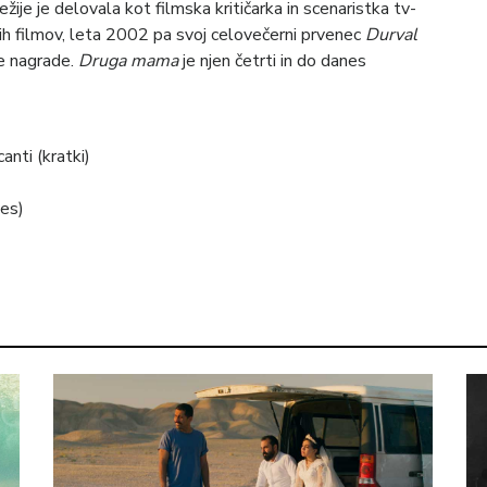
žije je delovala kot filmska kritičarka in scenaristka tv-
kih filmov, leta 2002 pa svoj celovečerni prvenec
Durval
ke nagrade.
Druga mama
je njen četrti in do danes
nti (kratki)
es)