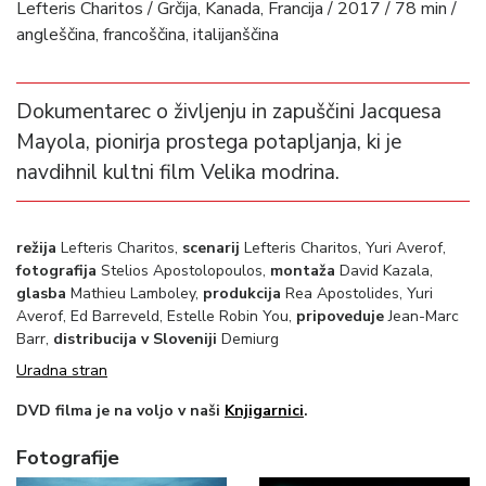
Lefteris Charitos / Grčija, Kanada, Francija / 2017 / 78 min /
angleščina, francoščina, italijanščina
Dokumentarec o življenju in zapuščini Jacquesa
Mayola, pionirja prostega potapljanja, ki je
navdihnil kultni film Velika modrina.
režija
Lefteris Charitos,
scenarij
Lefteris Charitos, Yuri Averof,
fotografija
Stelios Apostolopoulos,
montaža
David Kazala,
glasba
Mathieu Lamboley,
produkcija
Rea Apostolides, Yuri
Averof, Ed Barreveld, Estelle Robin You,
pripoveduje
Jean-Marc
Barr,
distribucija v Sloveniji
Demiurg
Uradna stran
DVD filma je na voljo v naši
Knjigarnici
.
Fotografije