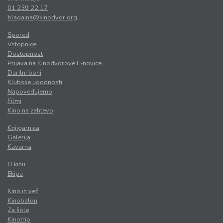
01 239 22 17
blagajna@kinodvor.org
Spored
Vstopnice
Dostopnost
Prijava na Kinodvorove E-novice
Darilni boni
Klubske ugodnosti
Napovedujemo
Filmi
Kino na zahtevo
Knjigarnica
Galerija
Kavarna
O kinu
Ekipa
Kino in več
Kinobalon
Za šole
Kinotrip