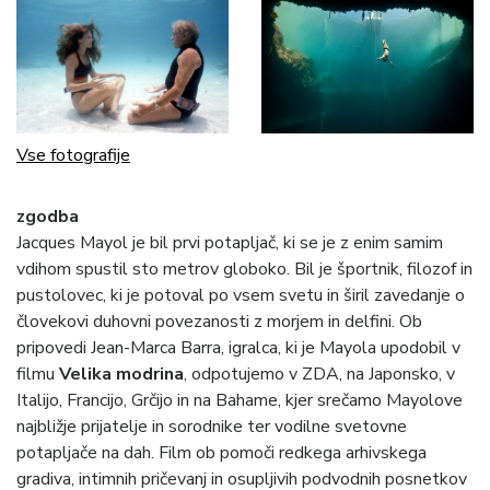
Vse fotografije
zgodba
Jacques Mayol je bil prvi potapljač, ki se je z enim samim
vdihom spustil sto metrov globoko. Bil je športnik, filozof in
pustolovec, ki je potoval po vsem svetu in širil zavedanje o
človekovi duhovni povezanosti z morjem in delfini. Ob
pripovedi Jean-Marca Barra, igralca, ki je Mayola upodobil v
filmu
Velika modrina
, odpotujemo v ZDA, na Japonsko, v
Italijo, Francijo, Grčijo in na Bahame, kjer srečamo Mayolove
najbližje prijatelje in sorodnike ter vodilne svetovne
potapljače na dah. Film ob pomoči redkega arhivskega
gradiva, intimnih pričevanj in osupljivih podvodnih posnetkov