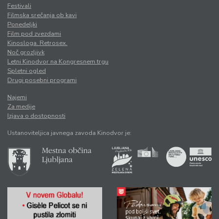
Festivali
Filmska srečanja ob kavi
Ponedeljki
Film pod zvezdami
Kinosloga. Retrosex.
Noč grozljivk
Letni Kinodvor na Kongresnem trgu
Spletni ogled
Drugi posebni programi
Najemi
Za medije
Izjava o dostopnosti
Ustanoviteljica javnega zavoda Kinodvor je: