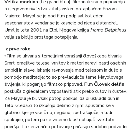
Velika modrina
(Le grand bleu), fikcionalizirano pripovedjo
o njegovem rivalstvu z italijanskim potapljačem Enzom
Maiorco. Mayol se je pod film podpisal kot eden
soscenaristov, vendar se je kasneje od njega distanciral.
Umrl je leta 2001 na Elbi. Njegova knjiga
Homo Delphinus
velja za biblijo prostega potapljanja.
iz prve roke
»Film se ukvarja s temeljnimi vprašanji človeškega bivanja.
Smrt, omejitve telesa, vrnitev k materi naravi, pasti osebnih
ambicij in slave, iskanje ravnovesja med telesom in dušo s
pomočjo meditacije: to so prevladujoče teme Mayolovega
življenja, ki poganjajo filmsko pripoved. Film
Človek delfin
poskuša z gledalcem vzpostaviti stik preko čutov in čustev.
Za Mayola je bil vsak potop poskus, da bi uskladil duh in
telo. Gledalci to izkušnjo delimo z njim: spustimo se v
globino, kjer je vse črno, negibno, zastrašujoče, a tudi
spokojno, potem pa se vrnemo k oslepljujoči svetlobi
površja. To senzorično potovanje pričarajo sodobni podvodni