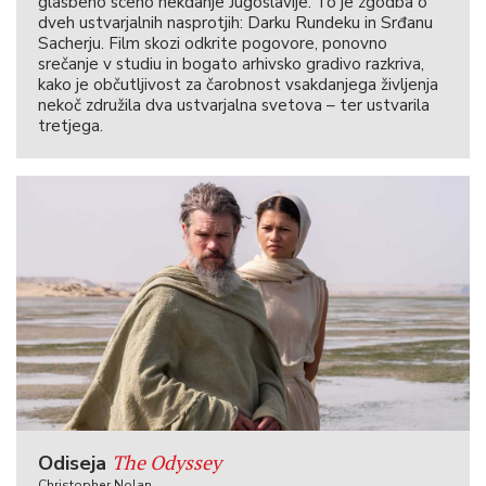
glasbeno sceno nekdanje Jugoslavije. To je zgodba o
dveh ustvarjalnih nasprotjih: Darku Rundeku in Srđanu
Sacherju. Film skozi odkrite pogovore, ponovno
srečanje v studiu in bogato arhivsko gradivo razkriva,
kako je občutljivost za čarobnost vsakdanjega življenja
nekoč združila dva ustvarjalna svetova – ter ustvarila
tretjega.
The Odyssey
Odiseja
Christopher Nolan