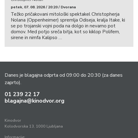
petek, 07. 08. 2026 / 20:20 / Dvorana
Težko pričakovani mitološki spektakel Christopherja
Nolana (Oppenheimer) spremlja Odiseja, kralja Itake, ki
se po trojanski vojni poda na dolgo in nevarno pot
domov. Med potjo sreča bitja, kot so kiklop Polifem,
sirene in nimfa Kalipso …
Danes je blagajna odprta od 09:00 do 20:30
(za danes
zaprto).
01 239 22 17
blagajna@kinodvor.org
Kinodvor
Kolodvorska 13, 1000 Ljubljana
Informacije: