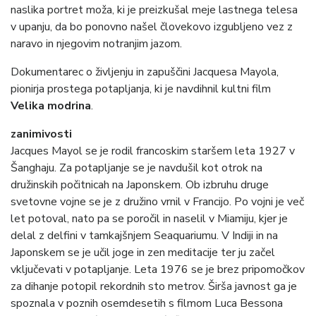
naslika portret moža, ki je preizkušal meje lastnega telesa
v upanju, da bo ponovno našel človekovo izgubljeno vez z
naravo in njegovim notranjim jazom.
Dokumentarec o življenju in zapuščini Jacquesa Mayola,
pionirja prostega potapljanja, ki je navdihnil kultni film
Velika modrina
.
zanimivosti
Jacques Mayol se je rodil francoskim staršem leta 1927 v
Šanghaju. Za potapljanje se je navdušil kot otrok na
družinskih počitnicah na Japonskem. Ob izbruhu druge
svetovne vojne se je z družino vrnil v Francijo. Po vojni je več
let potoval, nato pa se poročil in naselil v Miamiju, kjer je
delal z delfini v tamkajšnjem Seaquariumu. V Indiji in na
Japonskem se je učil joge in zen meditacije ter ju začel
vključevati v potapljanje. Leta 1976 se je brez pripomočkov
za dihanje potopil rekordnih sto metrov. Širša javnost ga je
spoznala v poznih osemdesetih s filmom Luca Bessona