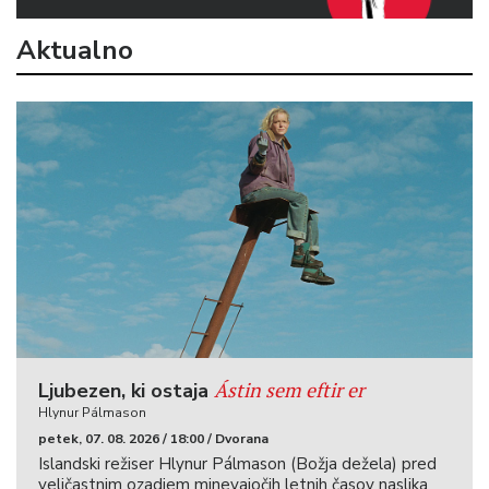
Aktualno
Ástin sem eftir er
Ljubezen, ki ostaja
Hlynur Pálmason
petek, 07. 08. 2026 / 18:00 / Dvorana
Islandski režiser Hlynur Pálmason (Božja dežela) pred
veličastnim ozadjem minevajočih letnih časov naslika