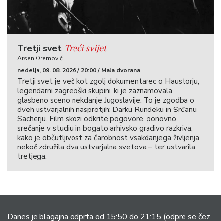
Treći svijet
Tretji svet
Arsen Oremović
nedelja, 09. 08. 2026 / 20:00 / Mala dvorana
Tretji svet je več kot zgolj dokumentarec o Haustorju,
legendarni zagrebški skupini, ki je zaznamovala
glasbeno sceno nekdanje Jugoslavije. To je zgodba o
dveh ustvarjalnih nasprotjih: Darku Rundeku in Srđanu
Sacherju. Film skozi odkrite pogovore, ponovno
srečanje v studiu in bogato arhivsko gradivo razkriva,
kako je občutljivost za čarobnost vsakdanjega življenja
nekoč združila dva ustvarjalna svetova – ter ustvarila
tretjega.
Danes je blagajna odprta od 15:50 do 21:15
(odpre se čez