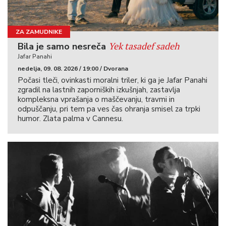
ZA ZAMUDNIKE
Yek tasadef sadeh
Bila je samo nesreča
Jafar Panahi
nedelja, 09. 08. 2026 / 19:00 / Dvorana
Počasi tleči, ovinkasti moralni triler, ki ga je Jafar Panahi
zgradil na lastnih zaporniških izkušnjah, zastavlja
kompleksna vprašanja o maščevanju, travmi in
odpuščanju, pri tem pa ves čas ohranja smisel za trpki
humor. Zlata palma v Cannesu.