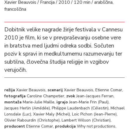
Xavier Beauvois / Francija / 2010 / 120 min / arabščina,
francoščina
Dobitnik velike nagrade žirije festivala v Cannesu
2010 je film, ki se v prevpraševanju osebne vere
in bratstva med ljudmi odreka sodbi. Sočuten
poziv k spravi in medkulturnemu razumevanju ter
subtilna, človečna študija religije in vzgibov
verujočih.
režija
Xavier Beauvois,
scenarij
Xavier Beauvois, Etienne Comar,
fotografija
Caroline Champetier,
zvok
Jean-Jacques Ferran,
montaža
Marie-Julie Maille,
igrajo
Jean-Marie Frin (Paul),
Jacques Herlin (Amédée), Philippe Laudenbach (Célestin), Michael
Lonsdale (Luc), Xavier Maly (Michel), Loic Pichon (Jean-Pierre),
Olivier Rabourdin (Christophe), Lambert Wilson (Christian),
producent
Etienne Comar,
produkcija
Why not productions,