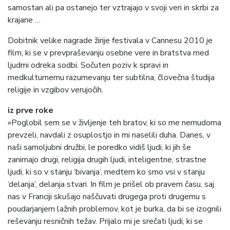
samostan ali pa ostanejo ter vztrajajo v svoji veri in skrbi za
krajane …
Dobitnik velike nagrade žirije festivala v Cannesu 2010 je
film, ki se v prevpraševanju osebne vere in bratstva med
ljudmi odreka sodbi. Sočuten poziv k spravi in
medkulturnemu razumevanju ter subtilna, človečna študija
religije in vzgibov verujočih.
iz prve roke
»Poglobil sem se v življenje teh bratov, ki so me nemudoma
prevzeli, navdali z osuplostjo in mi naselili duha. Danes, v
naši samoljubni družbi, le poredko vidiš ljudi, ki jih še
zanimajo drugi, religija drugih ljudi, inteligentne, strastne
ljudi, ki so v stanju ‘bivanja’, medtem ko smo vsi v stanju
‘delanja’, delanja stvari. In film je prišel ob pravem času, saj
nas v Franciji skušajo naščuvati drugega proti drugemu s
poudarjanjem lažnih problemov, kot je burka, da bi se izognili
reševanju resničnih težav. Prijalo mi je srečati ljudi, ki se