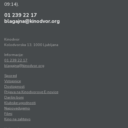
09:14).
01 239 22 17
blagajna@kinodvor.org
Kinodvor
Kolodvorska 13, 1000 Ljubljana
Informacije:
01 239 22 17
blagajna@kinodvor.org
Spored
Vstopnice
Dostopnost
Prijava na Kinodvorove E-novice
Darilni boni
Klubske ugodnosti
Napovedujemo
Filmi
Kino na zahtevo