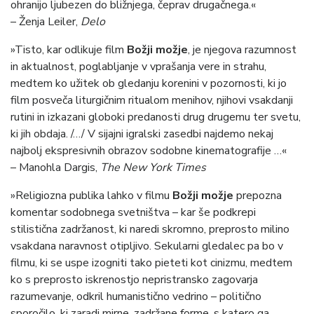
ohranijo ljubezen do bližnjega, čeprav drugačnega.«
– Ženja Leiler,
Delo
»Tisto, kar odlikuje film
Božji možje
, je njegova razumnost
in aktualnost, poglabljanje v vprašanja vere in strahu,
medtem ko užitek ob gledanju korenini v pozornosti, ki jo
film posveča liturgičnim ritualom menihov, njihovi vsakdanji
rutini in izkazani globoki predanosti drug drugemu ter svetu,
ki jih obdaja. /…/ V sijajni igralski zasedbi najdemo nekaj
najbolj ekspresivnih obrazov sodobne kinematografije …«
– Manohla Dargis,
The New York Times
»Religiozna publika lahko v filmu
Božji možje
prepozna
komentar sodobnega svetništva – kar še podkrepi
stilistična zadržanost, ki naredi skromno, preprosto milino
vsakdana naravnost otipljivo. Sekularni gledalec pa bo v
filmu, ki se uspe izogniti tako pieteti kot cinizmu, medtem
ko s preprosto iskrenostjo nepristransko zagovarja
razumevanje, odkril humanistično vedrino – politično
sporočilo, ki zaradi mirne, zadržane forme, s katero ga