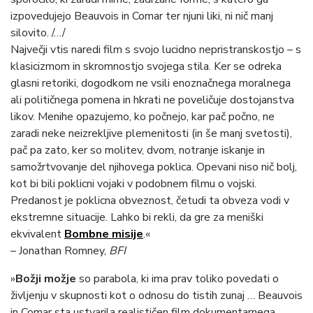
izpovedujejo Beauvois in Comar ter njuni liki, ni nič manj
silovito. /…/
Največji vtis naredi film s svojo lucidno nepristranskostjo – s
klasicizmom in skromnostjo svojega stila. Ker se odreka
glasni retoriki, dogodkom ne vsili enoznačnega moralnega
ali političnega pomena in hkrati ne poveličuje dostojanstva
likov. Menihe opazujemo, ko počnejo, kar pač počno, ne
zaradi neke neizrekljive plemenitosti (in še manj svetosti),
pač pa zato, ker so molitev, dvom, notranje iskanje in
samožrtvovanje del njihovega poklica. Opevani niso nič bolj,
kot bi bili poklicni vojaki v podobnem filmu o vojski.
Predanost je poklicna obveznost, četudi ta obveza vodi v
ekstremne situacije. Lahko bi rekli, da gre za meniški
ekvivalent
Bombne misije
.«
– Jonathan Romney,
BFI
»
Božji možje
so parabola, ki ima prav toliko povedati o
življenju v skupnosti kot o odnosu do tistih zunaj … Beauvois
in Comar sta ustvarila realističen film dokumentarnega