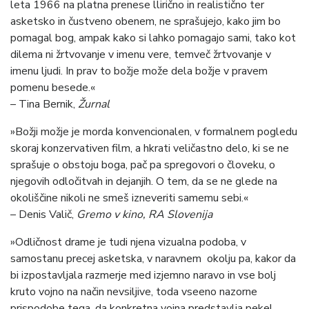
leta 1966 na platna prenese llirično in realistično ter
asketsko in čustveno obenem, ne sprašujejo, kako jim bo
pomagal bog, ampak kako si lahko pomagajo sami, tako kot
dilema ni žrtvovanje v imenu vere, temveč žrtvovanje v
imenu ljudi. In prav to božje može dela božje v pravem
pomenu besede.«
– Tina Bernik,
Žurnal
»Božji možje je morda konvencionalen, v formalnem pogledu
skoraj konzervativen film, a hkrati veličastno delo, ki se ne
sprašuje o obstoju boga, pač pa spregovori o človeku, o
njegovih odločitvah in dejanjih. O tem, da se ne glede na
okoliščine nikoli ne smeš izneveriti samemu sebi.«
– Denis Valič,
Gremo v kino, RA Slovenija
»Odličnost drame je tudi njena vizualna podoba, v
samostanu precej asketska, v naravnem okolju pa, kakor da
bi izpostavljala razmerje med izjemno naravo in vse bolj
kruto vojno na način nevsiljive, toda vseeno nazorne
prispodobe tega, da konkretna vojna predstavlja pekel