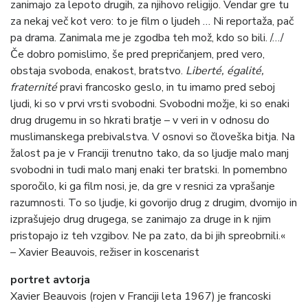
zanimajo za lepoto drugih, za njihovo religijo. Vendar gre tu
za nekaj več kot vero: to je film o ljudeh … Ni reportaža, pač
pa drama. Zanimala me je zgodba teh mož, kdo so bili. /…/
Če dobro pomislimo, še pred prepričanjem, pred vero,
obstaja svoboda, enakost, bratstvo.
Liberté, égalité,
fraternité
pravi francosko geslo, in tu imamo pred seboj
ljudi, ki so v prvi vrsti svobodni. Svobodni možje, ki so enaki
drug drugemu in so hkrati bratje – v veri in v odnosu do
muslimanskega prebivalstva. V osnovi so človeška bitja. Na
žalost pa je v Franciji trenutno tako, da so ljudje malo manj
svobodni in tudi malo manj enaki ter bratski. In pomembno
sporočilo, ki ga film nosi, je, da gre v resnici za vprašanje
razumnosti. To so ljudje, ki govorijo drug z drugim, dvomijo in
izprašujejo drug drugega, se zanimajo za druge in k njim
pristopajo iz teh vzgibov. Ne pa zato, da bi jih spreobrnili.«
– Xavier Beauvois, režiser in koscenarist
portret avtorja
Xavier Beauvois (rojen v Franciji leta 1967) je francoski