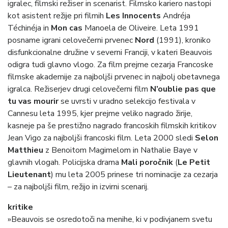
igralec, filmski režiser in scenarist. Filmsko kariero nastopi
kot asistent režije pri filmih
Les Innocents
Andréja
Téchinéja in
Mon cas
Manoela de Oliveire. Leta 1991
posname igrani celovečerni prvenec
Nord
(1991), kroniko
disfunkcionalne družine v severni Franciji, v kateri Beauvois
odigra tudi glavno vlogo. Za film prejme cezarja Francoske
filmske akademije za najboljši prvenec in najbolj obetavnega
igralca. Režiserjev drugi celovečerni film
N’oublie pas que
tu vas mourir
se uvrsti v uradno selekcijo festivala v
Cannesu leta 1995, kjer prejme veliko nagrado žirije,
kasneje pa še prestižno nagrado francoskih filmskih kritikov
Jean Vigo za najboljši francoski film. Leta 2000 sledi
Selon
Matthieu
z Benoitom Magimelom in Nathalie Baye v
glavnih vlogah. Policijska drama
Mali poročnik
(
Le Petit
Lieutenant
) mu leta 2005 prinese tri nominacije za cezarja
– za najboljši film, režijo in izvirni scenarij.
kritike
»Beauvois se osredotoči na menihe, ki v podivjanem svetu