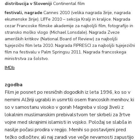
distribucija v Sloveniji
Continental film
festivali, nagrade
Cannes 2010 (velika nagrada žirije, nagrada
ekumenske žirije). LIFFe 2010 – sekcija Kralji in kraljice. Nagrada
cezar Francoske filmske akademije za najboljši film, fotografijo in
stransko moško vlogo (Michael Lonsdale). Nagrada Zveze
ameriških kritikov (National Board of Review) za najboljši
tujejezični film leta 2010. Nagrada FIPRESCI za najboljši tujejezični
film na festivalu v Palm Springsu 2011. Nagrada francoskega
ministrstva za šolstvo.
IMDb
zgodba
Film je posnet po resničnih dogodkih iz leta 1996, ko so v
nemirni Alžiriji ugrabili in usmrtili osem francoskih menihov, ki
so v samostanu visoko v gorah Magreba v slogi živeli z
lokalnim muslimanskim prebivalstvom ter skrbeli za žrtve
vojne med skrajnimi islamisti in vojsko. Položaj se slabša in
nasilje počasi prodira v regijo. Menihi so postavljeni pred
težko odločitev, ali naj zaradi vse večje nevarnosti zapustijo