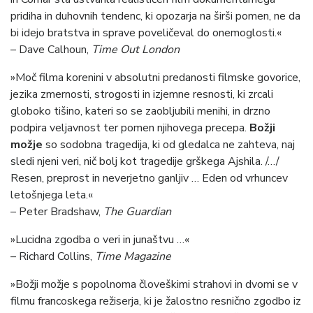
pridiha in duhovnih tendenc, ki opozarja na širši pomen, ne da
bi idejo bratstva in sprave poveličeval do onemoglosti.«
– Dave Calhoun,
Time Out London
»Moč filma korenini v absolutni predanosti filmske govorice,
jezika zmernosti, strogosti in izjemne resnosti, ki zrcali
globoko tišino, kateri so se zaobljubili menihi, in drzno
podpira veljavnost ter pomen njihovega precepa.
Božji
možje
so sodobna tragedija, ki od gledalca ne zahteva, naj
sledi njeni veri, nič bolj kot tragedije grškega Ajshila. /…/
Resen, preprost in neverjetno ganljiv … Eden od vrhuncev
letošnjega leta.«
– Peter Bradshaw,
The Guardian
»Lucidna zgodba o veri in junaštvu …«
– Richard Collins,
Time Magazine
»Božji možje s popolnoma človeškimi strahovi in dvomi se v
filmu francoskega režiserja, ki je žalostno resnično zgodbo iz