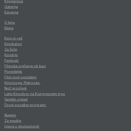
Knjigarnica
Galerija
Kavarna
O kinu
Ekipa
Kino in več
Kinobalon
Za šole
Kinotrip
Festivali
Filmska srečanja ob kavi
Ponedeljki
Film pod zvezdami
Kinosloga. Retrosex.
Noč grozljivk
Letni Kinodvor na Kongresnem trgu
Spletni ogled
Drugi posebni programi
Najemi
Za medije
Izjava o dostopnosti