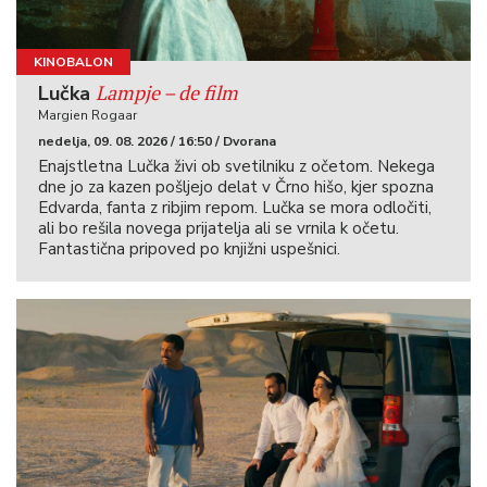
KINOBALON
Lampje – de film
Lučka
Margien Rogaar
nedelja, 09. 08. 2026 / 16:50 / Dvorana
Enajstletna Lučka živi ob svetilniku z očetom. Nekega
dne jo za kazen pošljejo delat v Črno hišo, kjer spozna
Edvarda, fanta z ribjim repom. Lučka se mora odločiti,
ali bo rešila novega prijatelja ali se vrnila k očetu.
Fantastična pripoved po knjižni uspešnici.