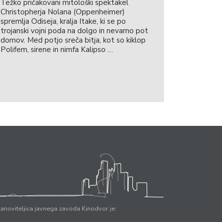
Težko pričakovani mitološki spektakel
Christopherja Nolana (Oppenheimer)
spremlja Odiseja, kralja Itake, ki se po
trojanski vojni poda na dolgo in nevarno pot
domov. Med potjo sreča bitja, kot so kiklop
Polifem, sirene in nimfa Kalipso …
anoviteljica javnega zavoda Kinodvor je: