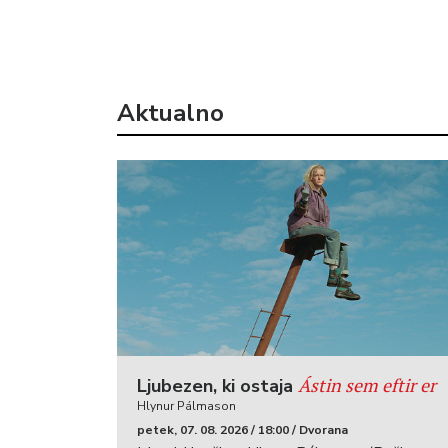
Aktualno
Ástin sem eftir er
Ljubezen, ki ostaja
Hlynur Pálmason
petek, 07. 08. 2026 / 18:00 / Dvorana