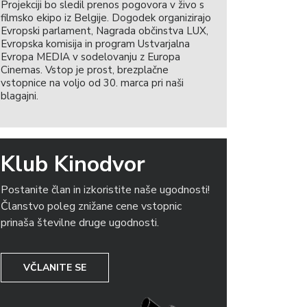
Projekciji bo sledil prenos pogovora v živo s
filmsko ekipo iz Belgije. Dogodek organizirajo
Evropski parlament, Nagrada občinstva LUX,
Evropska komisija in program Ustvarjalna
Evropa MEDIA v sodelovanju z Europa
Cinemas. Vstop je prost, brezplačne
vstopnice na voljo od 30. marca pri naši
blagajni.
Klub Kinodvor
Postanite član in izkoristite naše ugodnosti!
Članstvo poleg znižane cene vstopnic
prinaša številne druge ugodnosti.
VČLANITE SE