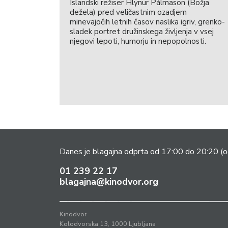
Islandski režiser Hlynur Pálmason (Božja
dežela) pred veličastnim ozadjem
minevajočih letnih časov naslika igriv, grenko-
sladek portret družinskega življenja v vsej
njegovi lepoti, humorju in nepopolnosti.
Danes je blagajna odprta od 17:00 do 20:20
(o
01 239 22 17
blagajna@kinodvor.org
Kinodvor
Kolodvorska 13, 1000 Ljubljana