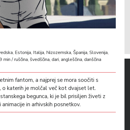
ka, Estonija, Italija, Nizozemska, Španija, Slovenija,
9 min / ruščina, švedščina, dari, angleščina, danščina
etnim fantom, a najprej se mora soočiti s
 o katerih je molčal več kot dvajset let.
nskega begunca, ki je bil prisiljen živeti z
 animacije in arhivskih posnetkov.