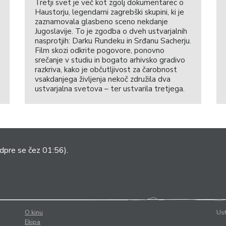
Tretji svet je več kot zgolj dokumentarec o
Haustorju, legendarni zagrebški skupini, ki je
zaznamovala glasbeno sceno nekdanje
Jugoslavije. To je zgodba o dveh ustvarjalnih
nasprotjih: Darku Rundeku in Srđanu Sacherju.
Film skozi odkrite pogovore, ponovno
srečanje v studiu in bogato arhivsko gradivo
razkriva, kako je občutljivost za čarobnost
vsakdanjega življenja nekoč združila dva
ustvarjalna svetova – ter ustvarila tretjega.
dpre se čez 01:56).
O kinu
Ust
Ekipa