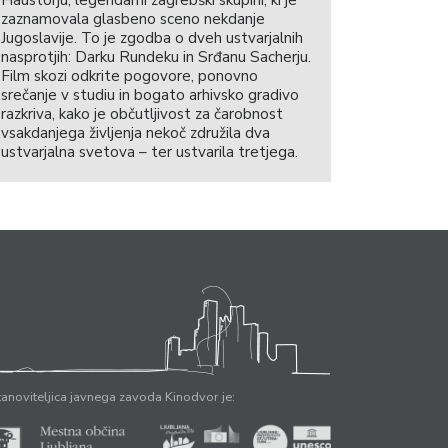
zaznamovala glasbeno sceno nekdanje
Jugoslavije. To je zgodba o dveh ustvarjalnih
nasprotjih: Darku Rundeku in Srđanu Sacherju.
Film skozi odkrite pogovore, ponovno
srečanje v studiu in bogato arhivsko gradivo
razkriva, kako je občutljivost za čarobnost
vsakdanjega življenja nekoč združila dva
ustvarjalna svetova – ter ustvarila tretjega.
anoviteljica javnega zavoda Kinodvor je: