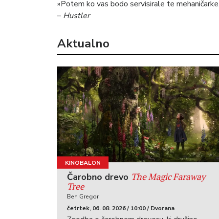
»Potem ko vas bodo servisirale te mehaničarke, 
–
Hustler
Aktualno
KINOBALON
The Magic Faraway
Čarobno drevo
Tree
Ben Gregor
četrtek, 06. 08. 2026 / 10:00 / Dvorana