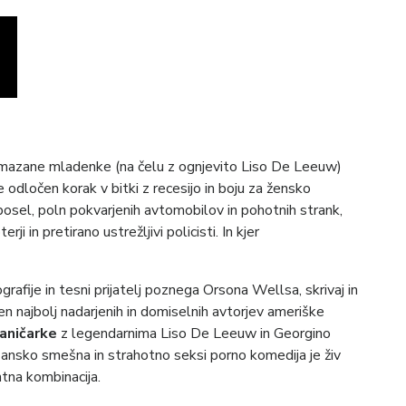
odmazane mladenke (na čelu z ognjevito Liso De Leeuw)
odločen korak v bitki z recesijo in boju za žensko
sel, poln pokvarjenih avtomobilov in pohotnih strank,
i in pretirano ustrežljivi policisti. In kjer
rafije in tesni prijatelj poznega Orsona Wellsa, skrivaj in
ajbolj nadarjenih in domiselnih avtorjev ameriške
ničarke
z legendarnima Liso De Leeuw in Georgino
šansko smešna in strahotno seksi porno komedija je živ
tna kombinacija.