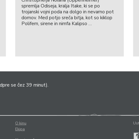
spremlja Odiseja, kralja Itake, ki se po
trojanski vojni poda na dolgo in nevarno pot
domov. Med potjo sreča bitja, kot so kiklop
Polifem, sirene in nimfa Kalipso …
dpre se čez 39 minut).
O kinu
Ust
Ekipa