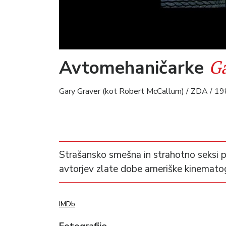
Ga
Avtomehaničarke
Gary Graver (kot Robert McCallum) / ZDA / 198
Strašansko smešna in strahotno seksi po
avtorjev zlate dobe ameriške kinematog
IMDb
Fotografije