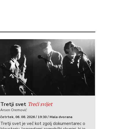
Treći svijet
Tretji svet
Arsen Oremović
četrtek, 06. 08. 2026 / 19:30 / Mala dvorana
Tretji svet je več kot zgolj dokumentarec o
Haustorju, legendarni zagrebški skupini, ki je