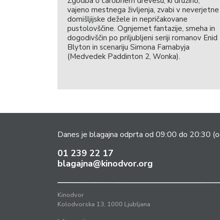
Zgodba o čarobnem drevesu, ki družino,
vajeno mestnega življenja, zvabi v neverjetne
domišljijske dežele in nepričakovane
pustolovščine. Ognjemet fantazije, smeha in
dogodivščin po priljubljeni seriji romanov Enid
Blyton in scenariju Simona Farnabyja
(Medvedek Paddinton 2, Wonka).
Danes je blagajna odprta od 09:00 do 20:30
(o
01 239 22 17
blagajna@kinodvor.org
Kinodvor
Kolodvorska 13, 1000 Ljubljana