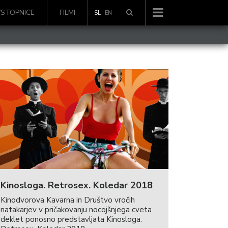
VSTOPNICE
FILMI
SL
EN
Kinosloga. Retrosex. Koledar 2018
Kinodvorova Kavarna in Društvo vročih
natakarjev v pričakovanju nocojšnjega cveta
deklet ponosno predstavljata Kinosloga.