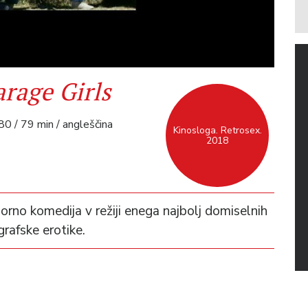
rage Girls
0 / 79 min / angleščina
Kinosloga. Retrosex.
2018
rno komedija v režiji enega najbolj domiselnih
rafske erotike.