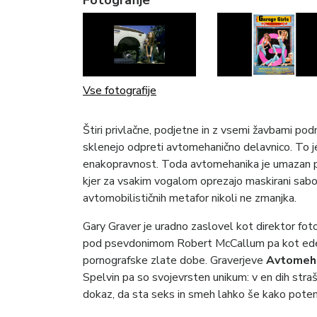
Vse fotografije
Štiri privlačne, podjetne in z vsemi žavbami p
sklenejo odpreti avtomehanično delavnico. To je 
enakopravnost. Toda avtomehanika je umazan po
kjer za vsakim vogalom oprezajo maskirani saboterj
avtomobilističnih metafor nikoli ne zmanjka.
Gary Graver je uradno zaslovel kot direktor fotog
pod psevdonimom Robert McCallum pa kot eden n
pornografske zlate dobe. Graverjeve
Avtomeha
Spelvin pa so svojevrsten unikum: v en dih stra
dokaz, da sta seks in smeh lahko še kako poten