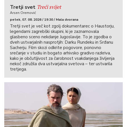
Treći svijet
Tretji svet
Arsen Oremović
petek, 07. 08. 2026 / 19:30 / Mala dvorana
Tretji svet je več kot zgolj dokumentarec o Haustorju,
legendarni zagrebški skupini, ki je zaznamovala
glasbeno sceno nekdanje Jugoslavije. To je zgodba o
dveh ustvarjalnih nasprotjih: Darku Rundeku in Srđanu
Sacherju. Film skozi odkrite pogovore, ponovno
srečanje v studiu in bogato arhivsko gradivo razkriva,
kako je občutljivost za čarobnost vsakdanjega življenja
nekoč združila dva ustvarjalna svetova – ter ustvarila
tretjega.