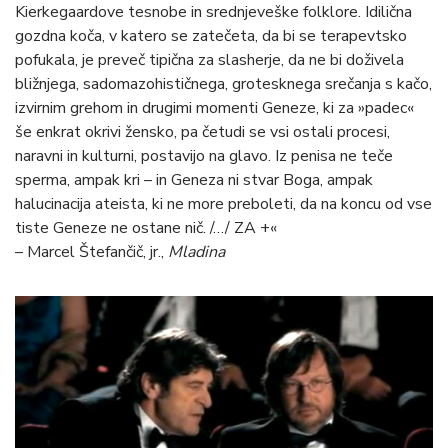
Kierkegaardove tesnobe in srednjeveške folklore. Idilična
gozdna koča, v katero se zatečeta, da bi se terapevtsko
pofukala, je preveč tipična za slasherje, da ne bi doživela
bližnjega, sadomazohističnega, grotesknega srečanja s kačo,
izvirnim grehom in drugimi momenti Geneze, ki za »padec«
še enkrat okrivi žensko, pa četudi se vsi ostali procesi,
naravni in kulturni, postavijo na glavo. Iz penisa ne teče
sperma, ampak kri – in Geneza ni stvar Boga, ampak
halucinacija ateista, ki ne more preboleti, da na koncu od vse
tiste Geneze ne ostane nič. /…/ ZA +«
– Marcel Štefančič, jr.,
Mladina