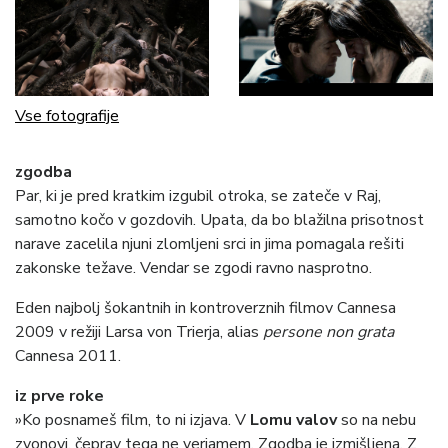
Vse fotografije
zgodba
Par, ki je pred kratkim izgubil otroka, se zateče v Raj,
samotno kočo v gozdovih. Upata, da bo blažilna prisotnost
narave zacelila njuni zlomljeni srci in jima pomagala rešiti
zakonske težave. Vendar se zgodi ravno nasprotno.
Eden najbolj šokantnih in kontroverznih filmov Cannesa
2009 v režiji Larsa von Trierja, alias
persone non grata
Cannesa 2011.
iz prve roke
»Ko posnameš film, to ni izjava. V
Lomu valov
so na nebu
zvonovi, čeprav tega ne verjamem. Zgodba je izmišljena. Z