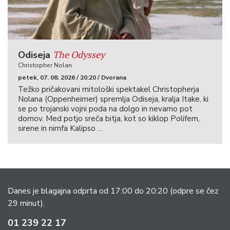
The Odyssey
Odiseja
Christopher Nolan
petek, 07. 08. 2026 / 20:20 / Dvorana
Težko pričakovani mitološki spektakel Christopherja
Nolana (Oppenheimer) spremlja Odiseja, kralja Itake, ki
se po trojanski vojni poda na dolgo in nevarno pot
domov. Med potjo sreča bitja, kot so kiklop Polifem,
sirene in nimfa Kalipso …
Danes je blagajna odprta od 17:00 do 20:20
(odpre se čez
29 minut).
01 239 22 17