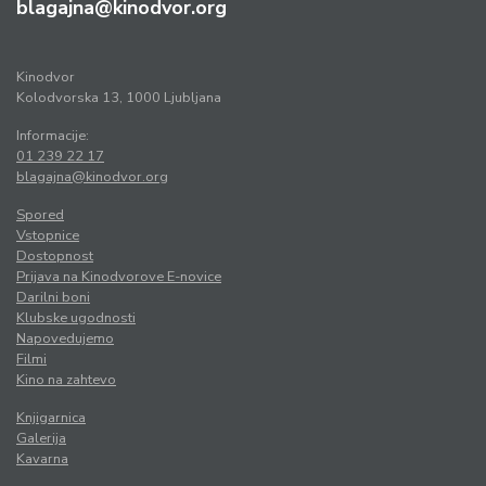
blagajna@kinodvor.org
Kinodvor
Kolodvorska 13, 1000 Ljubljana
Informacije:
01 239 22 17
blagajna@kinodvor.org
Spored
Vstopnice
Dostopnost
Prijava na Kinodvorove E-novice
Darilni boni
Klubske ugodnosti
Napovedujemo
Filmi
Kino na zahtevo
Knjigarnica
Galerija
Kavarna