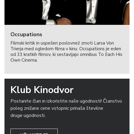
Occupations
Filmski kritik in uspešen poslovnež zmoti Larsa Von
Trierja med ogledom filma v kinu. Occupations je eden
od 33 kratkih filmov, ki sestavljajo omnibus To Each His
Own Cinema.
Klub Kinodvor
Postanite član in izkoristite naše ugodnosti! Članstvo
poleg znižane cene vstopnic prinaša številne
druge ugodnosti.