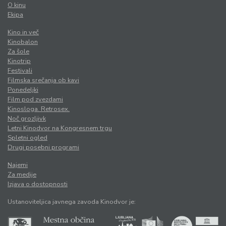
O kinu
Ekipa
Kino in več
Kinobalon
Za šole
Kinotrip
Festivali
Filmska srečanja ob kavi
Ponedeljki
Film pod zvezdami
Kinosloga. Retrosex.
Noč grozljivk
Letni Kinodvor na Kongresnem trgu
Spletni ogled
Drugi posebni programi
Najemi
Za medije
Izjava o dostopnosti
Ustanoviteljica javnega zavoda Kinodvor je: