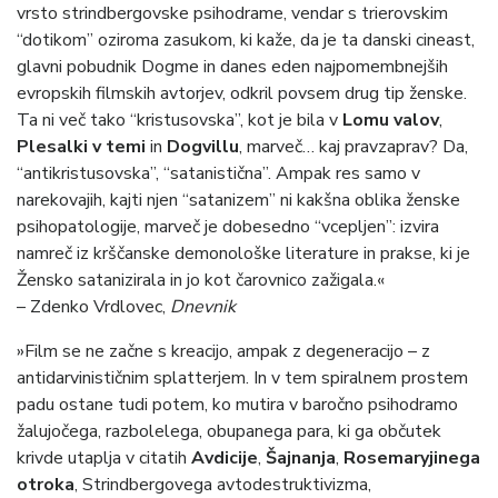
vrsto strindbergovske psihodrame, vendar s trierovskim
“dotikom” oziroma zasukom, ki kaže, da je ta danski cineast,
glavni pobudnik Dogme in danes eden najpomembnejših
evropskih filmskih avtorjev, odkril povsem drug tip ženske.
Ta ni več tako “kristusovska”, kot je bila v
Lomu valov
,
Plesalki v temi
in
Dogvillu
, marveč… kaj pravzaprav? Da,
“antikristusovska”, “satanistična”. Ampak res samo v
narekovajih, kajti njen “satanizem” ni kakšna oblika ženske
psihopatologije, marveč je dobesedno “vcepljen”: izvira
namreč iz krščanske demonološke literature in prakse, ki je
Žensko satanizirala in jo kot čarovnico zažigala.«
– Zdenko Vrdlovec,
Dnevnik
»Film se ne začne s kreacijo, ampak z degeneracijo – z
antidarvinističnim splatterjem. In v tem spiralnem prostem
padu ostane tudi potem, ko mutira v baročno psihodramo
žalujočega, razbolelega, obupanega para, ki ga občutek
krivde utaplja v citatih
Avdicije
,
Šajnanja
,
Rosemaryjinega
otroka
, Strindbergovega avtodestruktivizma,