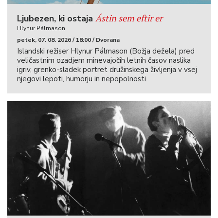
Ástin sem eftir er
Ljubezen, ki ostaja
Hlynur Pálmason
petek, 07. 08. 2026 / 18:00 / Dvorana
Islandski režiser Hlynur Pálmason (Božja dežela) pred
veličastnim ozadjem minevajočih letnih časov naslika
igriv, grenko-sladek portret družinskega življenja v vsej
njegovi lepoti, humorju in nepopolnosti.