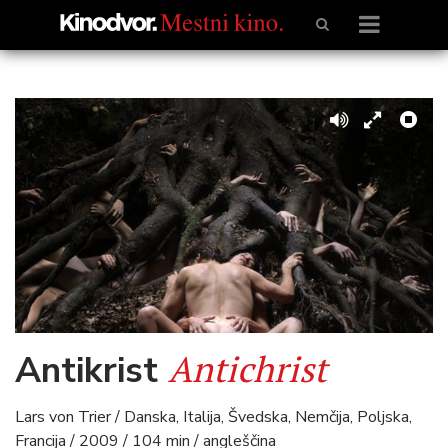
Antichrist
Antikrist
Lars von Trier / Danska, Italija, Švedska, Nemčija, Poljska,
Francija / 2009 / 104 min / angleščina