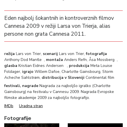
Eden najbolj šokantnih in kontroverznih filmov
Cannesa 2009 v režiji Larsa von Trierja, alias
persone non grata Cannesa 2011.
režija
Lars von Trier,
scenarij
Lars von Trier,
fotografija
Anthony Dod Mantle ,
montaža
Anders Refn, Åsa Mossberg ,
glasba
Kristian Eidnes Andersen ,
produkcija
Meta Louise
Foldager,
igrajo
Willem Dafoe, Charlotte Gainsbourg, Storm
Acheche Sahlstrøm,
distribucija v Sloveniji
Continental film
festivali, nagrade
Nagrada za najboljšo igralko (Charlotte
Gainsbourg) na festivalu v Cannesu 2009. Nagrada Evropske
filmske akademije 2009 za najboljšo fotografijo.
IMDb
Uradna stran
Fotografije