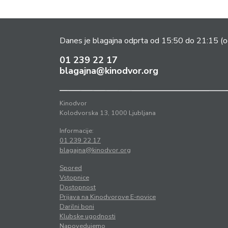
Danes je blagajna odprta od 15:50 do 21:15
(o
01 239 22 17
blagajna@kinodvor.org
Kinodvor
Kolodvorska 13, 1000 Ljubljana
Informacije:
01 239 22 17
blagajna@kinodvor.org
Spored
Vstopnice
Dostopnost
Prijava na Kinodvorove E-novice
Darilni boni
Klubske ugodnosti
Napovedujemo