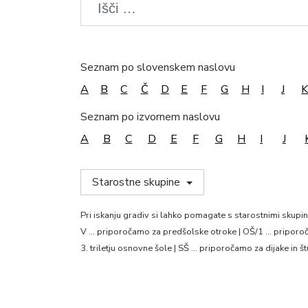
Seznam po slovenskem naslovu
A
B
C
Č
D
E
F
G
H
I
J
Seznam po izvornem naslovu
A
B
C
D
E
F
G
H
I
J
Starostne skupine
Pri iskanju gradiv si lahko pomagate s starostnimi skupi
V … priporočamo za predšolske otroke | OŠ/1 … priporoča
3. triletju osnovne šole | SŠ … priporočamo za dijake in š