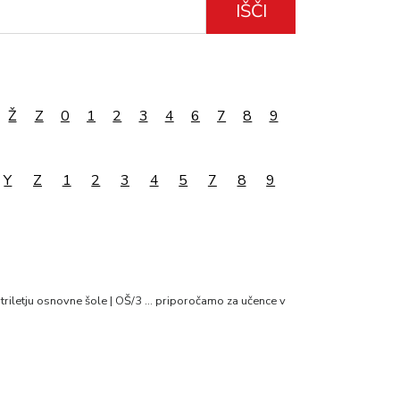
IŠČI
Ž
Z
0
1
2
3
4
6
7
8
9
Y
Z
1
2
3
4
5
7
8
9
triletju osnovne šole | OŠ/3 … priporočamo za učence v