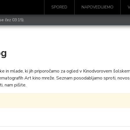
SPORED
NAPOVEDUJEMO
se čez 03:15).
og
ke in mlade, ki jih priporočamo za ogled v Kinodvorovem šolskem 
kinematografih Art kino mreže. Seznam posodabljamo sproti, novos
i, nam pišite.