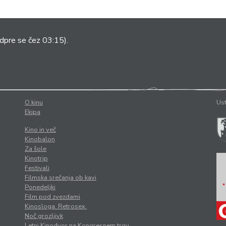
dpre se čez 03:15).
O kinu
Ust
Ekipa
Kino in več
Kinobalon
Za šole
Kinotrip
Festivali
Filmska srečanja ob kavi
Ponedeljki
Film pod zvezdami
Kinosloga. Retrosex.
Noč grozljivk
Letni Kinodvor na Kongresnem trgu