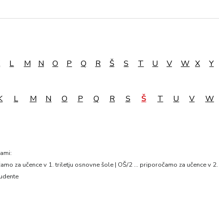
K
L
M
N
O
P
Q
R
Š
S
T
U
V
W
X
Y
K
L
M
N
O
P
Q
R
S
Š
T
U
V
W
nami:
mo za učence v 1. triletju osnovne šole | OŠ/2 … priporočamo za učence v 2. 
tudente