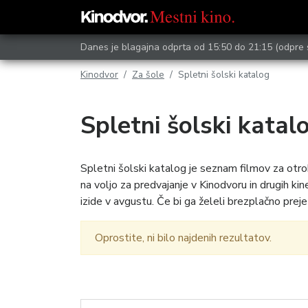
Danes je blagajna odprta od 15:50 do 21:15
(odpre 
Kinodvor
Za šole
Spletni šolski katalog
Spletni šolski katal
Spletni šolski katalog je seznam filmov za otro
na voljo za predvajanje v Kinodvoru in drugih 
izide v avgustu. Če bi ga želeli brezplačno prejet
Oprostite, ni bilo najdenih rezultatov.