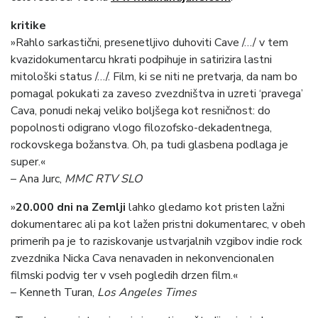
kritike
»Rahlo sarkastični, presenetljivo duhoviti Cave /…/ v tem
kvazidokumentarcu hkrati podpihuje in satirizira lastni
mitološki status /…/. Film, ki se niti ne pretvarja, da nam bo
pomagal pokukati za zaveso zvezdništva in uzreti ‘pravega’
Cava, ponudi nekaj veliko boljšega kot resničnost: do
popolnosti odigrano vlogo filozofsko-dekadentnega,
rockovskega božanstva. Oh, pa tudi glasbena podlaga je
super.«
– Ana Jurc,
MMC RTV SLO
»
20.000 dni na Zemlji
lahko gledamo kot pristen lažni
dokumentarec ali pa kot lažen pristni dokumentarec, v obeh
primerih pa je to raziskovanje ustvarjalnih vzgibov indie rock
zvezdnika Nicka Cava nenavaden in nekonvencionalen
filmski podvig ter v vseh pogledih drzen film.«
– Kenneth Turan,
Los Angeles Times