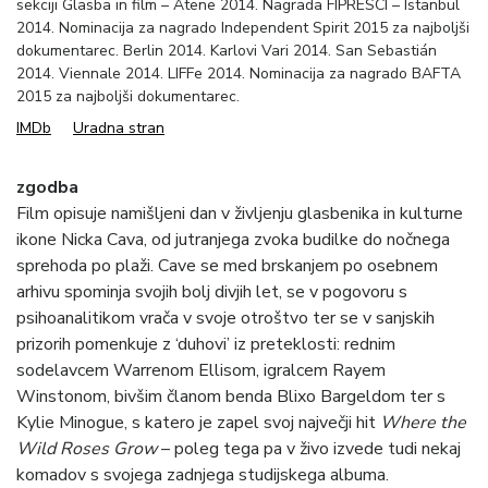
sekciji Glasba in film – Atene 2014. Nagrada FIPRESCI – Istanbul
2014. Nominacija za nagrado Independent Spirit 2015 za najboljši
dokumentarec. Berlin 2014. Karlovi Vari 2014. San Sebastián
2014. Viennale 2014. LIFFe 2014. Nominacija za nagrado BAFTA
2015 za najboljši dokumentarec.
IMDb
Uradna stran
zgodba
Film
opisuje namišljeni dan
v življenju glasbenika in kulturne
ikone Nicka Cava, od jutranjega zvoka budilke do nočnega
sprehoda po plaži. Cave se med brskanjem po osebnem
arhivu spominja svojih bolj divjih let, se v pogovoru s
psihoanalitikom vrača v svoje otroštvo ter se v sanjskih
prizorih pomenkuje z ‘duhovi’ iz preteklosti: rednim
sodelavcem Warrenom Ellisom, igralcem Rayem
Winstonom, bivšim članom benda Blixo Bargeldom ter s
Kylie Minogue, s katero je zapel svoj največji hit
Where the
Wild Roses Grow
– poleg tega pa v živo izvede tudi nekaj
komadov s svojega zadnjega studijskega albuma.