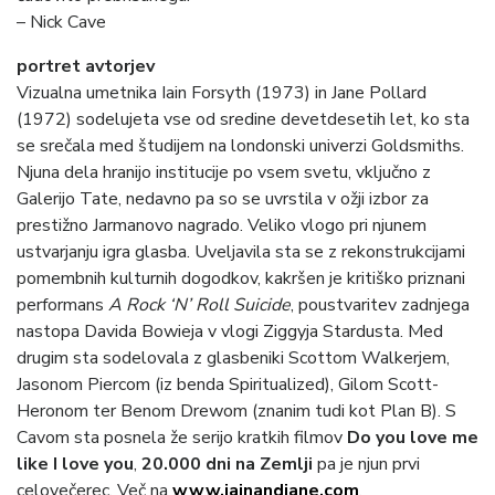
– Nick Cave
portret avtorjev
Vizualna umetnika Iain Forsyth (1973) in Jane Pollard
(1972) sodelujeta vse od sredine devetdesetih let, ko sta
se srečala med študijem na londonski univerzi Goldsmiths.
Njuna dela hranijo institucije po vsem svetu, vključno z
Galerijo Tate, nedavno pa so se uvrstila v ožji izbor za
prestižno Jarmanovo nagrado. Veliko vlogo pri njunem
ustvarjanju igra glasba. Uveljavila sta se z rekonstrukcijami
pomembnih kulturnih dogodkov, kakršen je kritiško priznani
performans
A Rock ‘N’ Roll Suicide
, poustvaritev zadnjega
nastopa Davida Bowieja v vlogi Ziggyja Stardusta. Med
drugim sta sodelovala z glasbeniki Scottom Walkerjem,
Jasonom Piercom (iz benda Spiritualized), Gilom Scott-
Heronom ter Benom Drewom (znanim tudi kot Plan B). S
Cavom sta posnela že serijo kratkih filmov
Do you love me
like I love you
,
20.000 dni na Zemlji
pa je njun prvi
celovečerec.
Več na
www.iainandjane.com
.