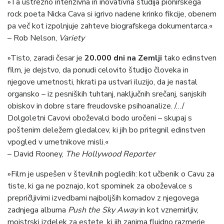
»Ta ustrezno intenzivna in inovativna študija pionirskega
rock poeta Nicka Cava si igrivo nadene krinko fikcije, obenem
pa več kot izpolnjuje zahteve biografskega dokumentarca.«
– Rob Nelson,
Variety
»Tisto, zaradi česar je
20.000 dni na Zemlji
tako edinstven
film, je dejstvo, da ponudi celovito študijo človeka in
njegove umetnosti, hkrati pa ustvari iluzijo, da je nastal
organsko – iz pesniških tuhtanj, naključnih srečanj, sanjskih
obiskov in dobre stare freudovske psihoanalize. /…/
Dolgoletni Cavovi oboževalci bodo uročeni – skupaj s
poštenim deležem gledalcev, ki jih bo pritegnil edinstven
vpogled v umetnikove misli.«
– David Rooney,
The Hollywood Reporter
»Film je uspešen v številnih pogledih: kot učbenik o Cavu za
tiste, ki ga ne poznajo, kot spominek za oboževalce s
prepričljivimi izvedbami najboljših komadov z njegovega
zadnjega albuma
Push the Sky Away
in kot vznemirljiv,
mojstrski izdelek za estete, ki jih zanima fluidno razmerje