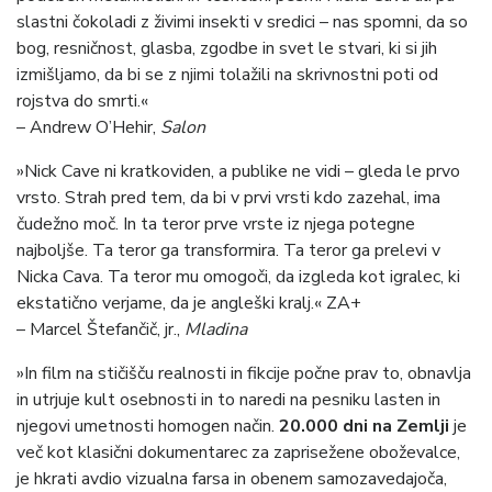
slastni čokoladi z živimi insekti v sredici – nas spomni, da so
bog, resničnost, glasba, zgodbe in svet le stvari, ki si jih
izmišljamo, da bi se z njimi tolažili na skrivnostni poti od
rojstva do smrti.«
– Andrew O’Hehir,
Salon
»Nick Cave ni kratkoviden, a publike ne vidi – gleda le prvo
vrsto. Strah pred tem, da bi v prvi vrsti kdo zazehal, ima
čudežno moč. In ta teror prve vrste iz njega potegne
najboljše. Ta teror ga transformira. Ta teror ga prelevi v
Nicka Cava. Ta teror mu omogoči, da izgleda kot igralec, ki
ekstatično verjame, da je angleški kralj.« ZA+
– Marcel Štefančič, jr.,
Mladina
»In film na stičišču realnosti in fikcije počne prav to, obnavlja
in utrjuje kult osebnosti in to naredi na pesniku lasten in
njegovi umetnosti homogen način.
20.000 dni na Zemlji
je
več kot klasični dokumentarec za zaprisežene oboževalce,
je hkrati avdio vizualna farsa in obenem samozavedajoča,