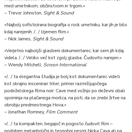
med umetnikom, občinstvom in trgom.«
– Trevor Johnston,
Sight & Sound
»Najbolj sofisticirana biografija o rock umetniku, kar jih je bilo
kdaj narejenih. /…/ Izjemen film.«
– Nick James,
Sight & Sound
»Verjetno najboljši glasbeni dokumentarec, kar sem jih kdaj
videla. /…/ Veliko več kot zgolj glasba. Čudovito narejen.«
– Wendy Mitchell,
Screen International
»/…/ ta elegantna študija je bolj kot dokumentarec videti
kot skrajno insceniran triler, primer razmišljujočega
podeželskega filma noir: Cave med vožnjo po deževni obali
spominja na plačanega morilca, na poti, da se znebi žrtve na
obrobju predmestnega Hova.«
– Jonathan Romney,
Film Comment
»/…/ ta kompakten, begajoč in pogosto čudovit film –
podoben melanholični in tesnobni pesmi Nicka Cava ali pa