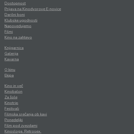
Dostopnost
Prijava na Kinodvorove E-novice
Darilni boni
Klubske ugodnosti
Napovedujemo
Filmi
Kino na zahtevo
Knjigarnica
Galerija
Kavarna
O kinu
Ekipa
Kino in več
Kinobalon
Za šole
Kinotrip
Festivali
Filmska srečanja ob kavi
Ponedeljki
Film pod zvezdami
Kinosloga. Retrosex.