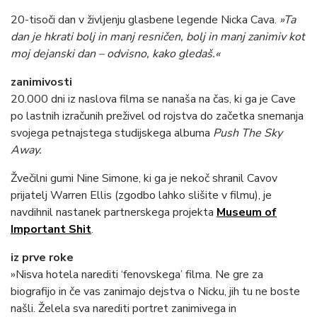
20-tisoči dan v življenju glasbene legende Nicka Cava.
»Ta
dan je hkrati bolj in manj resničen, bolj in manj zanimiv kot
moj dejanski dan – odvisno, kako gledaš.«
zanimivosti
20.000 dni iz naslova filma se nanaša na čas, ki ga je Cave
po lastnih izračunih preživel od rojstva do začetka snemanja
svojega petnajstega studijskega albuma
Push The Sky
Away.
Žvečilni gumi Nine Simone, ki ga je nekoč shranil Cavov
prijatelj Warren Ellis (zgodbo lahko slišite v filmu), je
navdihnil nastanek partnerskega projekta
Museum of
Important Shit
.
iz prve roke
»Nisva hotela narediti ‘fenovskega’ filma. Ne gre za
biografijo in če vas zanimajo dejstva o Nicku, jih tu ne boste
našli. Želela sva narediti portret zanimivega in