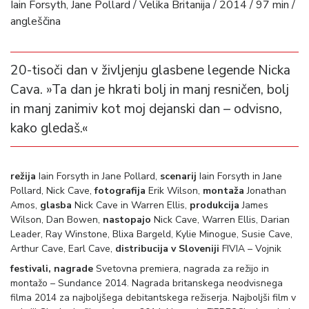
Iain Forsyth, Jane Pollard / Velika Britanija / 2014 / 97 min /
angleščina
20-tisoči dan v življenju glasbene legende Nicka
Cava. »Ta dan je hkrati bolj in manj resničen, bolj
in manj zanimiv kot moj dejanski dan – odvisno,
kako gledaš.«
režija
Iain Forsyth in Jane Pollard,
scenarij
Iain Forsyth in Jane
Pollard, Nick Cave,
fotografija
Erik Wilson,
montaža
Jonathan
Amos,
glasba
Nick Cave in Warren Ellis,
produkcija
James
Wilson, Dan Bowen,
nastopajo
Nick Cave, Warren Ellis, Darian
Leader, Ray Winstone, Blixa Bargeld, Kylie Minogue, Susie Cave,
Arthur Cave, Earl Cave,
distribucija v Sloveniji
FIVIA – Vojnik
festivali, nagrade
Svetovna premiera, nagrada za režijo in
montažo – Sundance 2014. Nagrada britanskega neodvisnega
filma 2014 za najboljšega debitantskega režiserja. Najboljši film v