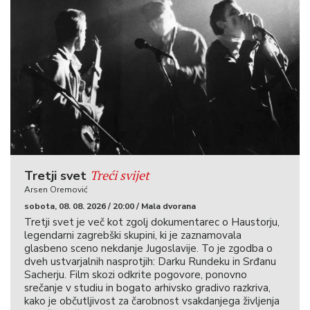
Treći svijet
Tretji svet
Arsen Oremović
sobota, 08. 08. 2026 / 20:00 / Mala dvorana
Tretji svet je več kot zgolj dokumentarec o Haustorju,
legendarni zagrebški skupini, ki je zaznamovala
glasbeno sceno nekdanje Jugoslavije. To je zgodba o
dveh ustvarjalnih nasprotjih: Darku Rundeku in Srđanu
Sacherju. Film skozi odkrite pogovore, ponovno
srečanje v studiu in bogato arhivsko gradivo razkriva,
kako je občutljivost za čarobnost vsakdanjega življenja