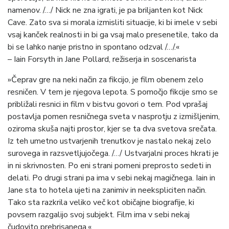
namenov. /…/ Nick ne zna igrati, je pa briljanten kot Nick
Cave. Zato sva si morala izmisliti situacije, ki bi imele v sebi
vsaj kanček realnosti in bi ga vsaj malo presenetile, tako da
bi se lahko nanje pristno in spontano odzval /…/.«
– Iain Forsyth in Jane Pollard, režiserja in soscenarista
»Čeprav gre na neki način za fikcijo, je film obenem zelo
resničen. V tem je njegova lepota. S pomočjo fikcije smo se
približali resnici in film v bistvu govori o tem. Pod vprašaj
postavlja pomen resničnega sveta v nasprotju z izmišljenim,
oziroma skuša najti prostor, kjer se ta dva svetova srečata.
Iz teh umetno ustvarjenih trenutkov je nastalo nekaj zelo
surovega in razsvetljujočega. /…/ Ustvarjalni proces hkrati je
in ni skrivnosten. Po eni strani pomeni preprosto sedeti in
delati. Po drugi strani pa ima v sebi nekaj magičnega. Iain in
Jane sta to hotela ujeti na zanimiv in neekspliciten način.
Tako sta razkrila veliko več kot običajne biografije, ki
povsem razgalijo svoj subjekt. Film ima v sebi nekaj
čudovito prebrisanega.«