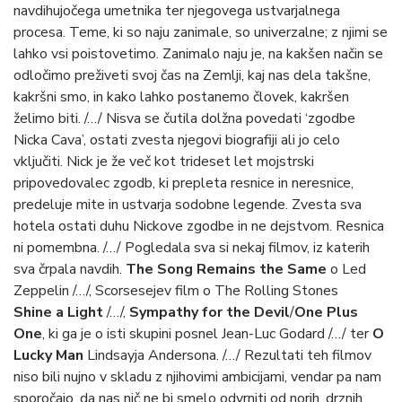
navdihujočega umetnika ter njegovega ustvarjalnega
procesa. Teme, ki so naju zanimale, so univerzalne; z njimi se
lahko vsi poistovetimo. Zanimalo naju je, na kakšen način se
odločimo preživeti svoj čas na Zemlji, kaj nas dela takšne,
kakršni smo, in kako lahko postanemo človek, kakršen
želimo biti. /…/ Nisva se čutila dolžna povedati ‘zgodbe
Nicka Cava’, ostati zvesta njegovi biografiji ali jo celo
vključiti. Nick je že več kot trideset let mojstrski
pripovedovalec zgodb, ki prepleta resnice in neresnice,
predeluje mite in ustvarja sodobne legende. Zvesta sva
hotela ostati duhu Nickove zgodbe in ne dejstvom. Resnica
ni pomembna. /…/ Pogledala sva si nekaj filmov, iz katerih
sva črpala navdih.
The Song Remains the Same
o Led
Zeppelin /…/, Scorsesejev film o The Rolling Stones
Shine a Light
/…/,
Sympathy for the Devil
/
One Plus
One
, ki ga je o isti skupini posnel Jean-Luc Godard /…/ ter
O
Lucky Man
Lindsayja Andersona. /…/ Rezultati teh filmov
niso bili nujno v skladu z njihovimi ambicijami, vendar pa nam
sporočajo, da nas nič ne bi smelo odvrniti od norih, drznih