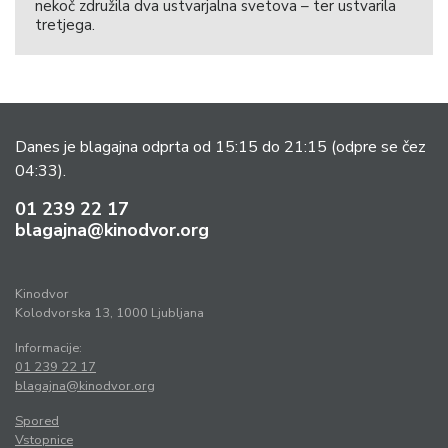
nekoč združila dva ustvarjalna svetova – ter ustvarila
tretjega.
Danes je blagajna odprta od 15:15 do 21:15
(odpre se čez
04:33).
01 239 22 17
blagajna@kinodvor.org
Kinodvor
Kolodvorska 13, 1000 Ljubljana
Informacije:
01 239 22 17
blagajna@kinodvor.org
Spored
Vstopnice