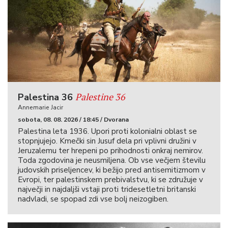
Palestine 36
Palestina 36
Annemarie Jacir
sobota, 08. 08. 2026 / 18:45 / Dvorana
Palestina leta 1936. Upori proti kolonialni oblast se
stopnjujejo. Kmečki sin Jusuf dela pri vplivni družini v
Jeruzalemu ter hrepeni po prihodnosti onkraj nemirov.
Toda zgodovina je neusmiljena. Ob vse večjem številu
judovskih priseljencev, ki bežijo pred antisemitizmom v
Evropi, ter palestinskem prebivalstvu, ki se združuje v
največji in najdaljši vstaji proti tridesetletni britanski
nadvladi, se spopad zdi vse bolj neizogiben.