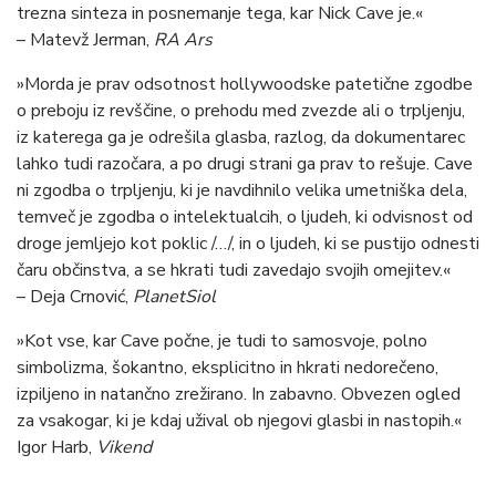
trezna sinteza in posnemanje tega, kar Nick Cave je.«
– Matevž Jerman,
RA Ars
»Morda je prav odsotnost hollywoodske patetične zgodbe
o preboju iz revščine, o prehodu med zvezde ali o trpljenju,
iz katerega ga je odrešila glasba, razlog, da dokumentarec
lahko tudi razočara, a po drugi strani ga prav to rešuje. Cave
ni zgodba o trpljenju, ki je navdihnilo velika umetniška dela,
temveč je zgodba o intelektualcih, o ljudeh, ki odvisnost od
droge jemljejo kot poklic /…/, in o ljudeh, ki se pustijo odnesti
čaru občinstva, a se hkrati tudi zavedajo svojih omejitev.«
– Deja Crnović,
PlanetSiol
»Kot vse, kar Cave počne, je tudi to samosvoje, polno
simbolizma, šokantno, eksplicitno in hkrati nedorečeno,
izpiljeno in natančno zrežirano. In zabavno. Obvezen ogled
za vsakogar, ki je kdaj užival ob njegovi glasbi in nastopih.«
Igor Harb,
Vikend