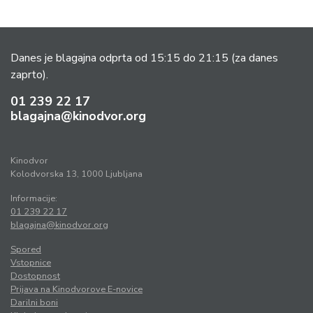
Danes je blagajna odprta od 15:15 do 21:15
(za danes
zaprto).
01 239 22 17
blagajna@kinodvor.org
Kinodvor
Kolodvorska 13, 1000 Ljubljana
Informacije:
01 239 22 17
blagajna@kinodvor.org
Spored
Vstopnice
Dostopnost
Prijava na Kinodvorove E-novice
Darilni boni