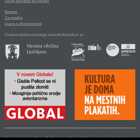
Drugi posebni programi
Najemi
Za medije
Izjava o dostopnosti
Ustanoviteljica javnega zavoda Kinodvor je:
Vse pravice pridržane © Kinodvor |
Avtorji
|
Pravno obvestilo
|
Varstvo