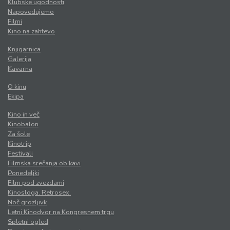
Klubske ugodnosti
Napovedujemo
Filmi
Kino na zahtevo
Knjigarnica
Galerija
Kavarna
O kinu
Ekipa
Kino in več
Kinobalon
Za šole
Kinotrip
Festivali
Filmska srečanja ob kavi
Ponedeljki
Film pod zvezdami
Kinosloga. Retrosex.
Noč grozljivk
Letni Kinodvor na Kongresnem trgu
Spletni ogled