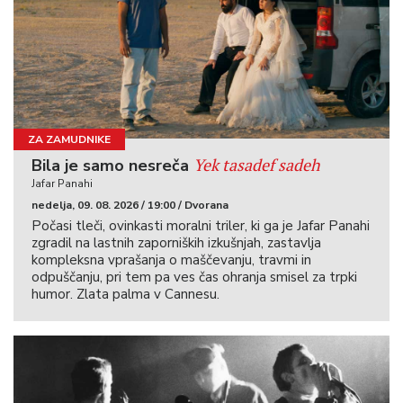
ZA ZAMUDNIKE
Yek tasadef sadeh
Bila je samo nesreča
Jafar Panahi
nedelja, 09. 08. 2026 / 19:00 / Dvorana
Počasi tleči, ovinkasti moralni triler, ki ga je Jafar Panahi
zgradil na lastnih zaporniških izkušnjah, zastavlja
kompleksna vprašanja o maščevanju, travmi in
odpuščanju, pri tem pa ves čas ohranja smisel za trpki
humor. Zlata palma v Cannesu.