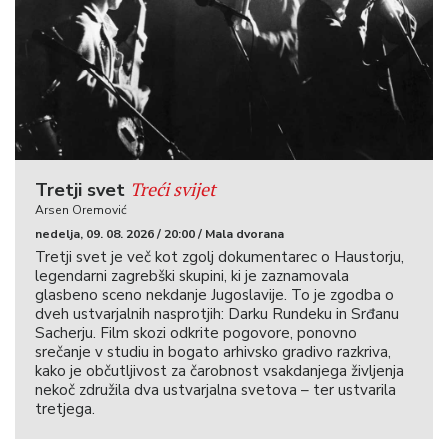
Treći svijet
Tretji svet
Arsen Oremović
nedelja, 09. 08. 2026 / 20:00 / Mala dvorana
Tretji svet je več kot zgolj dokumentarec o Haustorju,
legendarni zagrebški skupini, ki je zaznamovala
glasbeno sceno nekdanje Jugoslavije. To je zgodba o
dveh ustvarjalnih nasprotjih: Darku Rundeku in Srđanu
Sacherju. Film skozi odkrite pogovore, ponovno
srečanje v studiu in bogato arhivsko gradivo razkriva,
kako je občutljivost za čarobnost vsakdanjega življenja
nekoč združila dva ustvarjalna svetova – ter ustvarila
tretjega.