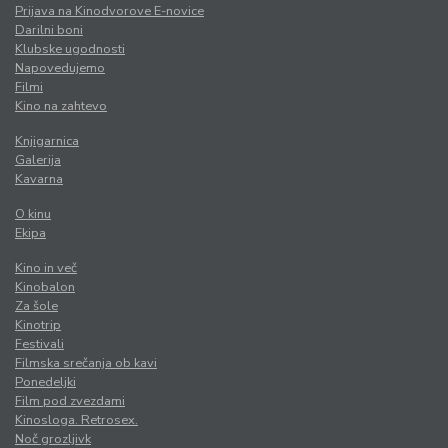
Prijava na Kinodvorove E-novice
Darilni boni
Klubske ugodnosti
Napovedujemo
Filmi
Kino na zahtevo
Knjigarnica
Galerija
Kavarna
O kinu
Ekipa
Kino in več
Kinobalon
Za šole
Kinotrip
Festivali
Filmska srečanja ob kavi
Ponedeljki
Film pod zvezdami
Kinosloga. Retrosex.
Noč grozljivk