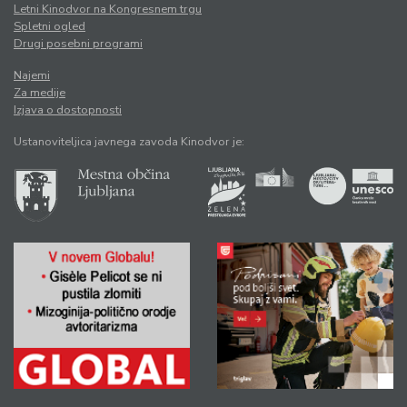
Letni Kinodvor na Kongresnem trgu
Spletni ogled
Drugi posebni programi
Najemi
Za medije
Izjava o dostopnosti
Ustanoviteljica javnega zavoda Kinodvor je: