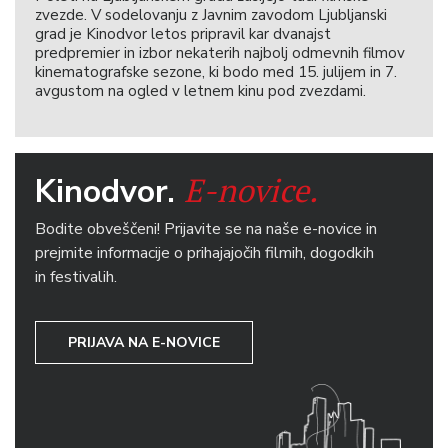
zvezde. V sodelovanju z Javnim zavodom Ljubljanski
grad je Kinodvor letos pripravil kar dvanajst
predpremier in izbor nekaterih najbolj odmevnih filmov
kinematografske sezone, ki bodo med 15. julijem in 7.
avgustom na ogled v letnem kinu pod zvezdami.
E-novice.
Kinodvor.
Bodite obveščeni! Prijavite se na naše e-novice in
prejmite informacije o prihajajočih filmih, dogodkih
in festivalih.
PRIJAVA NA E-NOVICE