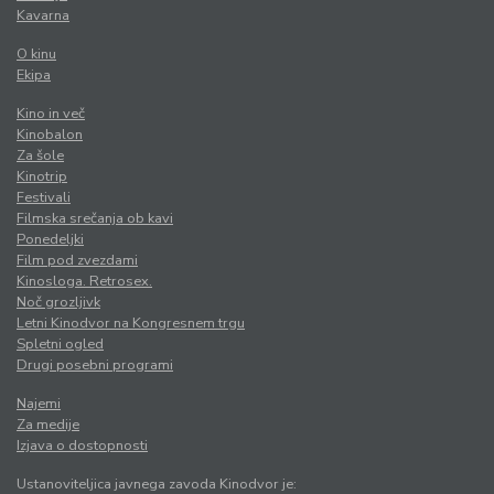
Kavarna
O kinu
Ekipa
Kino in več
Kinobalon
Za šole
Kinotrip
Festivali
Filmska srečanja ob kavi
Ponedeljki
Film pod zvezdami
Kinosloga. Retrosex.
Noč grozljivk
Letni Kinodvor na Kongresnem trgu
Spletni ogled
Drugi posebni programi
Najemi
Za medije
Izjava o dostopnosti
Ustanoviteljica javnega zavoda Kinodvor je: