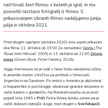
načrtovali šest filmov, v katerih je igral, in mu
posvetili razstavo fotografij iz filmov. S
prikazovanjem izbranih filmov nadaljujemo junija,
julija in oktobra 2021.
Pred drugim zaprtjem (oktobra 2020) smo uspeli prikazati
dva filma: 11. oktobra ob 19:00 Za zamudnike:
Cesta
(
The
Road
, John Hillcoat, 2009) in 13. oktobra ob 21:00
Zelena
knjiga
(
Green Book
, Peter Farrelly, 2018).
Viggo Mortensen se je rodil v New Yorku danskemu očetu
in ameriški materi, otroštvo pa preživel v Venezueli,
Argentini in na Danskem. Po vrnitvi v Ameriko je diplomiral
iz hispanistike in politologije, obiskoval igralske delavnice in
začel kariero v gledališču. Na filmskem platnu se je prvič
pojavil leta 1985 v
Priči
Petra Weira, kmalu zatem pa je
začel dobivati vidnejše vloge, med drugim v
Svetlikajoči