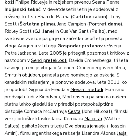
koži
Philipa Ridleyja in režijskem prvencu Seana Penna
Indijanski tekač
. V devetdesetih letih je sodeloval z
režiserji, kot so Brian de Palma (
Carlitov zakon
), Tony
Scott (
Škrlatna plima
), Jane Campion (
Portret dame
),
Ridley Scott (
G.I. Jane
) in Gus Van Sant (
Psiho
), med
svetovne zvezde pa ga je na začetku tisočletja ponesla
vloga Aragorna v trilogiji
Gospodar prstanov
režiserja
Petra Jacksona. Leta 2005 je pritegnil pozornost kritikov z
nastopom v
Senci preteklosti
Davida Cronenberga, tri leta
kasneje pa mu je vloga v še enem Cronenbergovem filmu,
Smrtnih obljubah
, prinesla prvo nominacijo za oskarja. S
kanadskim režiserjem je ponovno sodeloval leta 2011, ko
je upodobil Sigmunda Freuda v
Nevarni metodi
. Film smo
predvajali tudi v Kinodvoru, Mortensena pa smo na našem
platnu lahko gledali še v priredbi postapokaliptične
distopije Cormaca McCarthyja
Cesta
(John Hillcoat), filmski
verziji bitniške klasike Jacka Kerouaca
Na cesti
(Walter
Salles), psihološkem trilerju
Dva obraza januarja
(Hossein
Amini), filmu argentinskega režiserja Lisandra Alonsa
Jauja: