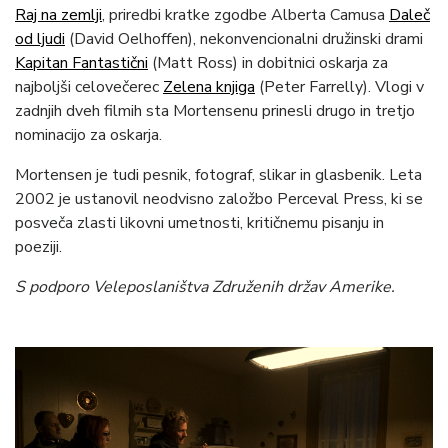
Raj na zemlji
, priredbi kratke zgodbe Alberta Camusa
Daleč
od ljudi
(David Oelhoffen), nekonvencionalni družinski drami
Kapitan Fantastični
(Matt Ross) in dobitnici oskarja za
najboljši celovečerec
Zelena knjiga
(Peter Farrelly). Vlogi v
zadnjih dveh filmih sta Mortensenu prinesli drugo in tretjo
nominacijo za oskarja.
Mortensen je tudi pesnik, fotograf, slikar in glasbenik. Leta
2002 je ustanovil neodvisno založbo Perceval Press, ki se
posveča zlasti likovni umetnosti, kritičnemu pisanju in
poeziji.
S podporo Veleposlaništva Združenih držav Amerike.