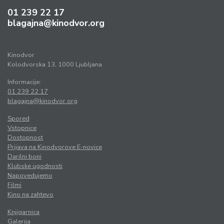
01 239 22 17
blagajna@kinodvor.org
Kinodvor
Kolodvorska 13, 1000 Ljubljana
Informacije:
01 239 22 17
blagajna@kinodvor.org
Spored
Vstopnice
Dostopnost
Prijava na Kinodvorove E-novice
Darilni boni
Klubske ugodnosti
Napovedujemo
Filmi
Kino na zahtevo
Knjigarnica
Galerija