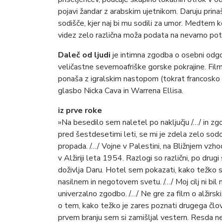
pojavi žandar z arabskim ujetnikom. Daruju prin
sodišče, kjer naj bi mu sodili za umor. Medtem ko 
videz zelo različna moža podata na nevarno po
Daleč od ljudi
je
intimna zgodba o osebni odgov
veličastne severnoafriške gorske pokrajine. Fil
ponaša z igralskim nastopom (tokrat francosko
glasbo Nicka Cava in Warrena Ellisa.
iz prve roke
»Na besedilo sem naletel po naključju /…/ in zg
pred šestdesetimi leti, se mi je zdela zelo sodo
propada. /…/ Vojne v Palestini, na Bližnjem vzho
v Alžiriji leta 1954. Razlogi so različni, po drug
doživlja Daru. Hotel sem pokazati, kako težko se
nasilnem in negotovem svetu. /…/ Moj cilj ni bi
univerzalno zgodbo. /…/ Ne gre za film o alžirsk
o tem, kako težko je zares poznati drugega člov
prvem branju sem si zamišljal vestern. Resda n