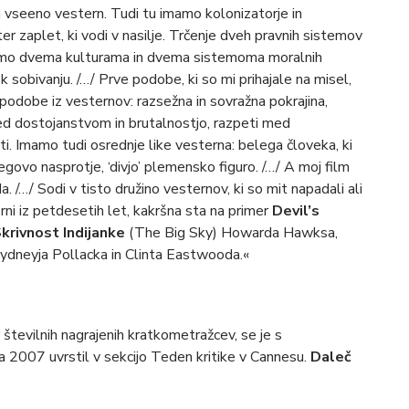
a vseeno vestern. Tudi tu imamo kolonizatorje in
 ter zaplet, ki vodi v nasilje. Trčenje dveh pravnih sistemov
ča smo dvema kulturama in dvema sistemoma moralnih
 k sobivanju. /…/ Prve podobe, ki so mi prihajale na misel,
 podobe iz vesternov: razsežna in sovražna pokrajina,
med dostojanstvom in brutalnostjo, razpeti med
i. Imamo tudi osrednje like vesterna: belega človeka, ki
 njegovo nasprotje, ‘divjo’ plemensko figuro. /…/ A moj film
 /…/ Sodi v tisto družino vesternov, ki so mit napadali ali
sterni iz petdesetih let, kakršna sta na primer
Devil’s
krivnost Indijanke
(The Big Sky) Howarda Hawksa,
Sydneyja Pollacka in Clinta Eastwooda.«
številnih nagrajenih kratkometražcev, se je s
a 2007 uvrstil v sekcijo Teden kritike v Cannesu.
Daleč