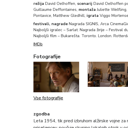
režija
David Oelhoffen,
scenarij
David Oelhoffen po
Guillaume Deffontaines,
montaža
Juliette Welfling
Pontavice, Matthew Gledhill,
igrata
Viggo Mortense
festivali, nagrade
Nagrada SIGNIS, Arca CinemaGiov
Najboljši igralec – Sarlat. Nagrada žirije – Festival 
Najboljši film – Bukarešta. Toronto. London. Rotterd
IMDb
Fotografije
Vse fotografije
zgodba
Leta 1954, tik pred izbruhom alžirske vojne za n
priseljencev, poučuje skupino lokalnih otrok v o