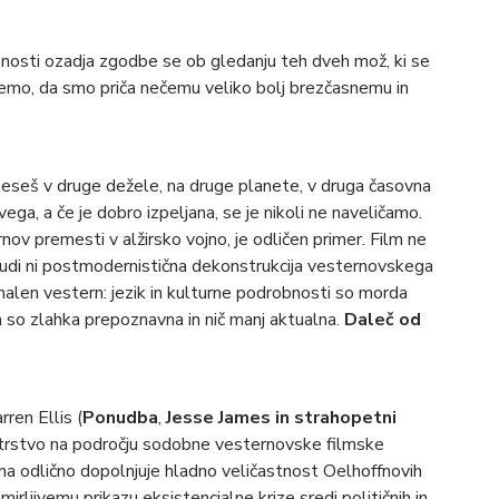
bnosti ozadja zgodbe se ob gledanju teh dveh mož, ki se
avemo, da smo priča nečemu veliko bolj brezčasnemu in
eneseš v druge dežele, na druge planete, v druga časovna
vega, a če je dobro izpeljana, se je nikoli ne naveličamo.
rnov premesti v alžirsko vojno, je odličen primer. Film ne
tudi ni postmodernistična dekonstrukcija vesternovskega
ionalen vestern: jezik in kulturne podrobnosti so morda
a so zlahka prepoznavna in nič manj aktualna.
Daleč od
ren Ellis (
Ponudba
,
Jesse James in strahopetni
jstrstvo na področju sodobne vesternovske filmske
na odlično dopolnjuje hladno veličastnost Oelhoffnovih
rljivemu prikazu eksistencialne krize sredi političnih in