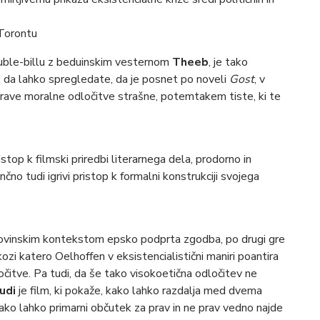
 Torontu
 double-billu z beduinskim vesternom
Theeb
, je tako
, da lahko spregledate, da je posnet po noveli
Gost
, v
prave moralne odločitve strašne, potemtakem tiste, ki te
stop k filmski priredbi literarnega dela, prodorno in
no tudi igrivi pristop k formalni konstrukciji svojega
vinskim kontekstom epsko podprta zgodba, po drugi gre
kozi katero Oelhoffen v eksistencialistični maniri poantira
čitve. Pa tudi, da še tako visokoetična odločitev ne
udi
je film, ki pokaže, kako lahko razdalja med dvema
ko lahko primarni občutek za prav in ne prav vedno najde