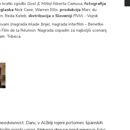
 kratki zgodbi
Gost
(
L'Hôte)
Alberta Camusa,
fotografija
,
glasba
Nick Cave, Warren Ellis,
produkcija
Marc du
n, Reda Kateb,
distribucija v Sloveniji
FIVIA - Vojnik
ani (nagrada mlade žirije), nagrada interfilm – Benetke.
du Film de la Réunion. Nagrada sopadin za najboljši scenarij.
am. Tribeca.
eodvisnost. Daru, v Alžiriji rojeni potomec španskih
dročni gorski vasici. Nekega dne se pred njegovo šolo