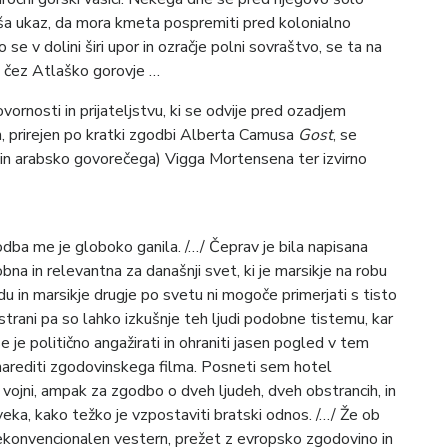
aša ukaz, da mora kmeta pospremiti pred kolonialno
se v dolini širi upor in ozračje polni sovraštvo, se ta na
t čez Atlaško gorovje …
ornosti in prijateljstvu, ki se odvije pred ozadjem
m, prirejen po kratki zgodbi Alberta Camusa
Gost
, se
 in arabsko govorečega) Vigga Mortensena ter izvirno
odba me je globoko ganila. /…/ Čeprav je bila napisana
bna in relevantna za današnji svet, ki je marsikje na robu
du in marsikje drugje po svetu ni mogoče primerjati s tisto
i strani pa so lahko izkušnje teh ljudi podobne tistemu, kar
 je politično angažirati in ohraniti jasen pogled v tem
l narediti zgodovinskega filma. Posneti sem hotel
i vojni, ampak za zgodbo o dveh ljudeh, dveh obstrancih, in
eka, kako težko je vzpostaviti bratski odnos. /…/ Že ob
ekonvencionalen vestern, prežet z evropsko zgodovino in