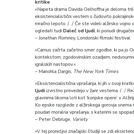
kritike
»Napeta drama Davida Oelhoffna je deloma triler
eksistencialistični vestern s čudovito pokrajins
mračno lepoto. /…/ Če ste videli alžirsko vojno
ogledati tudi
Daleč od ljudi
, ki ponudi drugačen
– Jonathan Romney, Londonski filmski festival
»Camus začrta začetno smer zgodbe, ki pa jo Oe
kontekstom, zgodovinskim ozadjem, nedvoumnim
igralskih nastopov.«
– Manohla Dargis,
The New York Times
»Eksistencialistična vprašanja, ki jih v svoji krat
ljudi
izvrstno prevedejo v žanr vesterna. /…/ R
glavnima likoma loti kot ‘konjske opere’ v Alžir
Ko epske razglede z alžirskega gorovja snema 
poudari moralna vprašanja, s katerimi se spopadajo
– Peter Debruge,
Variety
»V tej pronicljivi značajski študiji se zdi eksiste