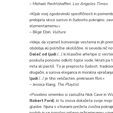
– Michael Rechtshaffen,
Los Angeles Times
»Kljub vsej zgodovinski specifičnosti in pomem
prebijata skozi surovo in čudovito pokrajino, z
elementarnemu.«
– Bilge Ebiri,
Vulture
»Ideja, da vzameš konvencije vesterna in jih pr
obdobja ali politične okoliščine, ni seveda nič no
Daleč od ljudi
/…/, ki klasične arhetipe iz veste
poskuša ponovno odkriti tople vode, hkrati pa 
mita ali pastiš. To je preprosto čudovit, tradic
drugačni, a surova eleganca in moralna vprašanj
ljudi
/…/ je tiho veličasten, prekrasen film.«
– Jessica Kiang,
The Playlist
»Posebno omembo si zaslužita Nick Cave in War
Robert Ford
), ki tu znova dokažeta svoje mo
glasbe. Njuna s strunami prežeta zvočna pokraji
podob in se popolno prilega režiserjevemu vznemi