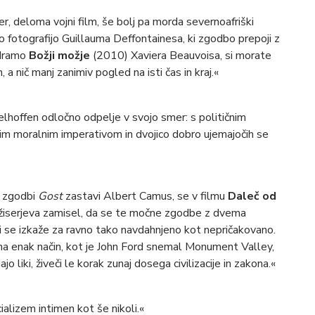
, deloma vojni film, še bolj pa morda severnoafriški
ko fotografijo Guillauma Deffontainesa, ki zgodbo prepoji z
 dramo
Božji možje
(2010) Xaviera Beauvoisa, si morate
, a nič manj zanimiv pogled na isti čas in kraj.«
lhoffen odločno odpelje v svojo smer: s političnim
 moralnim imperativom in dvojico dobro ujemajočih se
ki zgodbi
Gost
zastavi Albert Camus, se v filmu
Daleč od
ežiserjeva zamisel, da se te močne zgodbe z dvema
iji se izkaže za ravno tako navdahnjeno kot nepričakovano.
na enak način, kot je John Ford snemal Monument Valley,
 liki, živeči le korak zunaj dosega civilizacije in zakona.«
ncializem intimen kot še nikoli.«