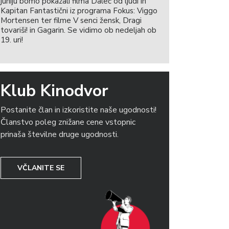
juniju bomo pokazali filma Daleč od ljudi in
Kapitan Fantastični iz programa Fokus: Viggo
Mortensen ter filme V senci žensk, Dragi
tovariši! in Gagarin. Se vidimo ob nedeljah ob
19. uri!
Klub Kinodvor
Postanite član in izkoristite naše ugodnosti!
Članstvo poleg znižane cene vstopnic
prinaša številne druge ugodnosti.
VČLANITE SE