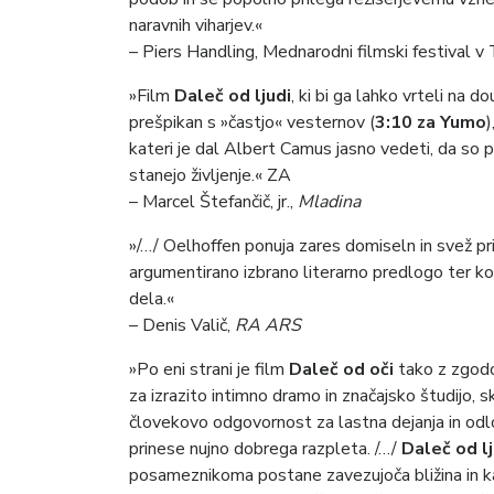
naravnih viharjev.«
– Piers Handling, Mednarodni filmski festival v
»Film
Daleč od ljudi
, ki bi ga lahko vrteli na
prešpikan s »častjo« vesternov (
3:10 za Yumo
)
kateri je dal Albert Camus jasno vedeti, da so 
stanejo življenje.« ZA
– Marcel Štefančič, jr.,
Mladina
»/…/ Oelhoffen ponuja zares domiseln in svež pri
argumentirano izbrano literarno predlogo ter konč
dela.«
– Denis Valič,
RA ARS
»Po eni strani je film
Daleč od oči
tako z zgodo
za izrazito intimno dramo in značajsko študijo, s
človekovo odgovornost za lastna dejanja in odlo
prinese nujno dobrega razpleta. /…/
Daleč od lj
posameznikoma postane zavezujoča bližina in ka