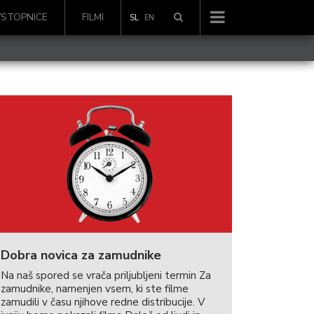
VSTOPNICE
FILMI
SL
EN
Dobra novica za zamudnike
Na naš spored se vrača priljubljeni termin Za
zamudnike, namenjen vsem, ki ste filme
zamudili v času njihove redne distribucije. V