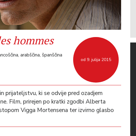
des hommes
ancoščina, arabščina, španščina
od 9. julija 2015
 prijateljstvu, ki se odvije pred ozadjem
ne. Film, prirejen po kratki zgodbi Alberta
stopom Vigga Mortensena ter izvirno glasbo