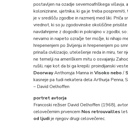
postavljen na ozadje severnoafriškega višavja, 
kolonizirane, ujetnika, ki ga je treba pospremiti,
je v središču zgodbe in razmerij med liki. Pri
vrednot, ki so ju zgodovinske okoliščine prisilile
navdahnjene z dogodki in pokrajino v zgodbi, so
nevarno in napeto ozračje ter možje, ki nihajo 
hrepenenjem po življenju in hrepenenjem po smrt
prinaša civilizacijo, utelešenje reda in miru, ter
ne temelji na ameriškem mitu o osvajanju Zahoda.
rušili, raje kot da bi ga krepili: proindijanski ve
Doorway
Anthonyja Manna in
Visoko nebo
/
S
kasneje pa tudi nekatera dela Arthurja Penna, 
– David Oelhoffen
portret avtorja
Francoski režiser David Oelhoffen (1968), avtor 
celovečernim prvencem
Nos retrouvailles
let
od ljudi
je njegov drugi celovečerec.