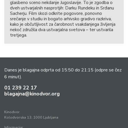
margin-
glasbeno sceno nekdanje Jugoslavije. To je zgodba o
dveh ustvarjalnih nasprotjih: Darku Rundeku in Srđanu
bottom:.0001pt;
Sacherju. Film skozi odkrite pogovore, ponovno
mso-
srečanje v studiu in bogato arhivsko gradivo razkriva,
pagination:widow-
kako je občutljivost za čarobnost vsakdanjega življenja
orphan;
nekoč združila dva ustvarjalna svetova – ter ustvarila
tretjega.
font-
size:10.0pt;
font-
family:”Maquette
OT”;}
Danes je blagajna odprta od 15:50 do 21:15
(odpre se čez
Dvodimenzionalna
6 minut).
tehnika
01 239 22 17
cut-
blagajna@kinodvor.org
out
animacije.
Za
Kinodvor
izdelavo
Kolodvorska 13, 1000 Ljubljana
junakov
Informacije: