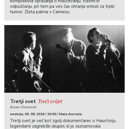
style-
kompleksna vprašanja o maščevanju, travmi in
odpuščanju, pri tem pa ves čas ohranja smisel za trpki
priority:99;
humor. Zlata palma v Cannesu.
mso-
style-
qformat:yes;
mso-
style-
parent:””;
mso-
padding-
alt:0cm
5.4pt
0cm
5.4pt;
mso-
Treći svijet
Tretji svet
para-
Arsen Oremović
margin:0cm;
nedelja, 09. 08. 2026 / 20:00 / Mala dvorana
mso-
Tretji svet je več kot zgolj dokumentarec o Haustorju,
para-
legendarni zagrebški skupini, ki je zaznamovala