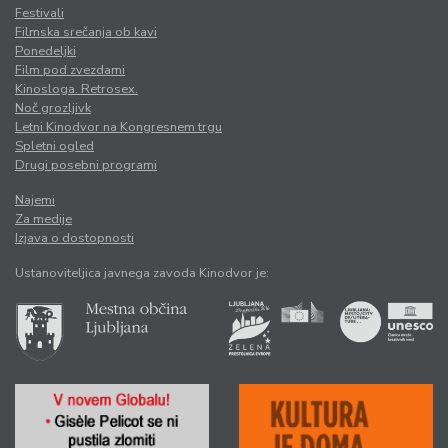
Festivali
Filmska srečanja ob kavi
Ponedeljki
Film pod zvezdami
Kinosloga. Retrosex.
Noč grozljivk
Letni Kinodvor na Kongresnem trgu
Spletni ogled
Drugi posebni programi
Najemi
Za medije
Izjava o dostopnosti
Ustanoviteljica javnega zavoda Kinodvor je: