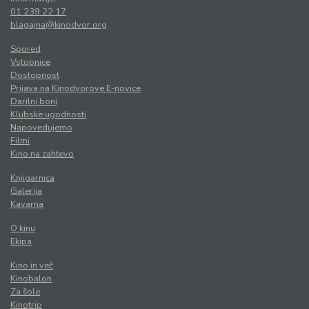
bomo
01 239 22 17
uporabili
blagajna@kinodvor.org
barvni
Spored
papir,
Vstopnice
tekstil,
Dostopnost
Prijava na Kinodvorove E-novice
karton
Darilni boni
in
Klubske ugodnosti
drug
Napovedujemo
material,
Filmi
Kino na zahtevo
ki
omogoča
Knjigarnica
izdelavo
Galerija
Kavarna
ploščatih
lutk.
O kinu
Ekipa
Kino in več
Kinobalon
Za šole
Kinotrip