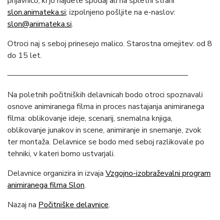
prijavnico, ki jo najdete spodaj ali na spletni strani
slon.animateka.si
; izpolnjeno pošljite na e-naslov:
slon@animateka.si
.
Otroci naj s seboj prinesejo malico. Starostna omejitev: od 8
do 15 let.
———————————————————————
Na poletnih počitniških delavnicah bodo otroci spoznavali
osnove animiranega filma in proces nastajanja animiranega
filma: oblikovanje ideje, scenarij, snemalna knjiga,
oblikovanje junakov in scene, animiranje in snemanje, zvok
ter montaža. Delavnice se bodo med seboj razlikovale po
tehniki, v kateri bomo ustvarjali.
Delavnice organizira in izvaja
Vzgojno-izobraževalni program
animiranega filma Slon
.
Nazaj na
Počitniške delavnice
.