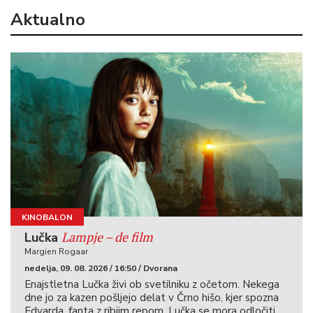
Aktualno
Normal
0
21
false
false
false
SL
X-
NONE
X-
NONE
KINOBALON
Lampje – de film
Lučka
MicrosoftInternetExplorer4
Margien Rogaar
nedelja, 09. 08. 2026 / 16:50 / Dvorana
/*
Enajstletna Lučka živi ob svetilniku z očetom. Nekega
Style
dne jo za kazen pošljejo delat v Črno hišo, kjer spozna
Definitions
Edvarda, fanta z ribjim repom. Lučka se mora odločiti,