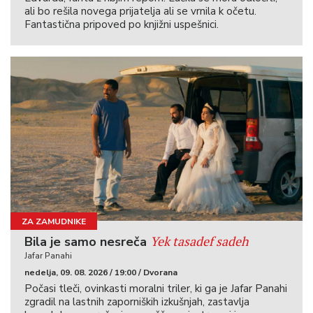
*/
ali bo rešila novega prijatelja ali se vrnila k očetu.
Fantastična pripoved po knjižni uspešnici.
table.MsoNormalTable
{mso-
style-
name:”Table
Normal”;
mso-
tstyle-
rowband-
size:0;
mso-
tstyle-
colband-
ZA ZAMUDNIKE
size:0;
Yek tasadef sadeh
Bila je samo nesreča
mso-
Jafar Panahi
style-
nedelja, 09. 08. 2026 / 19:00 / Dvorana
noshow:yes;
Počasi tleči, ovinkasti moralni triler, ki ga je Jafar Panahi
mso-
zgradil na lastnih zaporniških izkušnjah, zastavlja