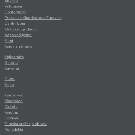
Spored
Vstopnice
Dostopnost
Prijava na Kinodvorove E-novice
Darilni boni
Klubske ugodnosti
Napovedujemo
Filmi
Kino na zahtevo
Knjigarnica
Galerija
Kavarna
O kinu
Ekipa
Kino in več
Kinobalon
Za šole
Kinotrip
Festivali
Filmska srečanja ob kavi
Ponedeljki