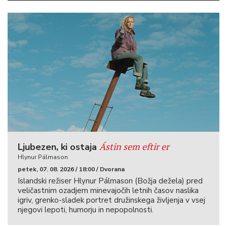
Ástin sem eftir er
Ljubezen, ki ostaja
Hlynur Pálmason
petek, 07. 08. 2026 / 18:00 / Dvorana
Islandski režiser Hlynur Pálmason (Božja dežela) pred
veličastnim ozadjem minevajočih letnih časov naslika
igriv, grenko-sladek portret družinskega življenja v vsej
njegovi lepoti, humorju in nepopolnosti.