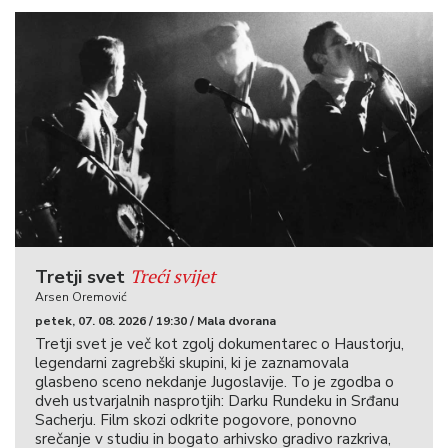
Treći svijet
Tretji svet
Arsen Oremović
petek, 07. 08. 2026 / 19:30 / Mala dvorana
Tretji svet je več kot zgolj dokumentarec o Haustorju,
legendarni zagrebški skupini, ki je zaznamovala
glasbeno sceno nekdanje Jugoslavije. To je zgodba o
dveh ustvarjalnih nasprotjih: Darku Rundeku in Srđanu
Sacherju. Film skozi odkrite pogovore, ponovno
srečanje v studiu in bogato arhivsko gradivo razkriva,