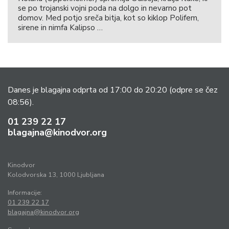
se po trojanski vojni poda na dolgo in nevarno pot
domov. Med potjo sreča bitja, kot so kiklop Polifem,
sirene in nimfa Kalipso …
Danes je blagajna odprta od 17:00 do 20:20
(odpre se čez
08:56).
01 239 22 17
blagajna@kinodvor.org
Kinodvor
Kolodvorska 13, 1000 Ljubljana
Informacije:
01 239 22 17
blagajna@kinodvor.org