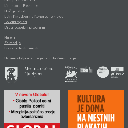
Film pod zvezdami
Kinosloga. Retrosex.
Noč grozljivk
Letni Kinodvor na Kongresnem trgu
Spletni ogled
Drugi posebni programi
Najemi
Za medije
Izjava o dostopnosti
Ustanoviteljica javnega zavoda Kinodvor je: