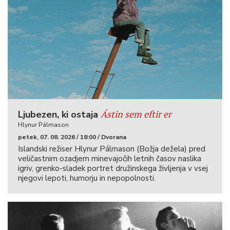
Ástin sem eftir er
Ljubezen, ki ostaja
Hlynur Pálmason
petek, 07. 08. 2026 / 18:00 / Dvorana
Islandski režiser Hlynur Pálmason (Božja dežela) pred
veličastnim ozadjem minevajočih letnih časov naslika
igriv, grenko-sladek portret družinskega življenja v vsej
njegovi lepoti, humorju in nepopolnosti.