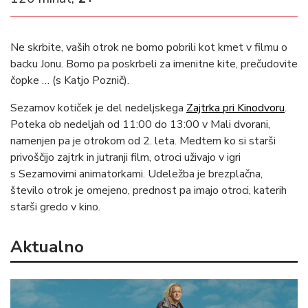
Ne skrbite, vaših otrok ne bomo pobrili kot kmet v filmu o
backu Jonu. Bomo pa poskrbeli za imenitne kite, prečudovite
čopke … (s Katjo Poznič).
Sezamov kotiček je del nedeljskega
Zajtrka pri Kinodvoru
.
Poteka ob nedeljah od 11:00 do 13:00 v Mali dvorani,
namenjen pa je otrokom od 2. leta. Medtem ko si starši
privoščijo zajtrk in jutranji film, otroci uživajo v igri
s Sezamovimi animatorkami. Udeležba je brezplačna,
število otrok je omejeno, prednost pa imajo otroci, katerih
starši gredo v kino.
Aktualno