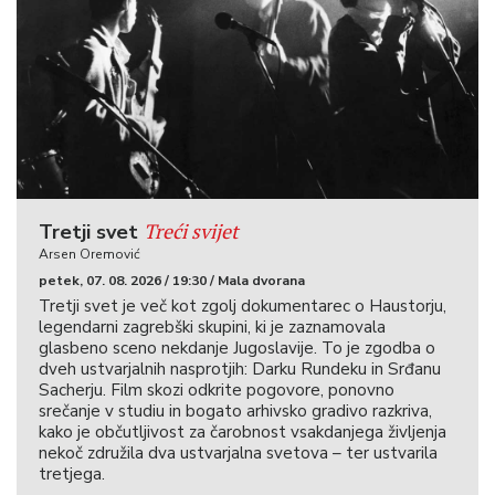
Treći svijet
Tretji svet
Arsen Oremović
petek, 07. 08. 2026 / 19:30 / Mala dvorana
Tretji svet je več kot zgolj dokumentarec o Haustorju,
legendarni zagrebški skupini, ki je zaznamovala
glasbeno sceno nekdanje Jugoslavije. To je zgodba o
dveh ustvarjalnih nasprotjih: Darku Rundeku in Srđanu
Sacherju. Film skozi odkrite pogovore, ponovno
srečanje v studiu in bogato arhivsko gradivo razkriva,
kako je občutljivost za čarobnost vsakdanjega življenja
nekoč združila dva ustvarjalna svetova – ter ustvarila
tretjega.