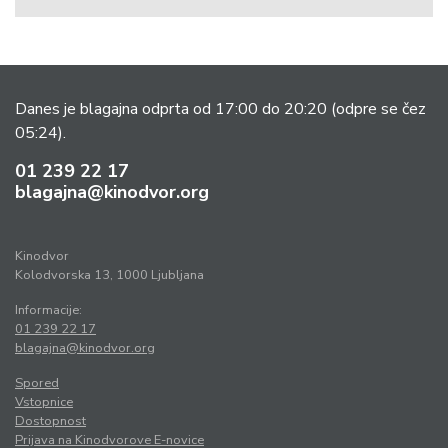
Danes je blagajna odprta od 17:00 do 20:20
(odpre se čez
05:24).
01 239 22 17
blagajna@kinodvor.org
Kinodvor
Kolodvorska 13, 1000 Ljubljana
Informacije:
01 239 22 17
blagajna@kinodvor.org
Spored
Vstopnice
Dostopnost
Prijava na Kinodvorove E-novice