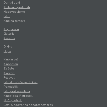
Darilni boni
Klubske ugodnosti
Napovedujemo
Filmi
Kino na zahtevo
Knjigarnica
Galerija
Kavarna
O kinu
Ekipa
Kino in več
Kinobalon
Za šole
Kinotrip
Festivali
Filmska srečanja ob kavi
Ponedeljki
Film pod zvezdami
Kinosloga. Retrosex.
Noč grozljivk
Letni Kinodvor na Kongresnem trgu