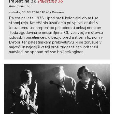
Palestine 36
Palestina 36
Annemarie Jacir
sobota, 08. 08. 2026 / 18:45 / Dvorana
Palestina leta 1936. Upori proti kolonialni oblast se
stopnjujejo. Kmečki sin Jusuf dela pri vplivni družini v
Jeruzalemu ter hrepeni po prihodnosti onkraj nemirov.
Toda zgodovina je neusmiljena. Ob vse večjem številu
judovskih priseljencev, ki bežijo pred antisemitizmom v
Evropi, ter palestinskem prebivalstvu, ki se združuje v
največji in najdaljši vstaji proti tridesetletni britanski
nadvladi, se spopad zdi vse bolj neizogiben.