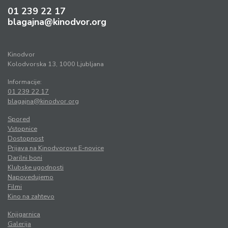
01 239 22 17
blagajna@kinodvor.org
Kinodvor
Kolodvorska 13, 1000 Ljubljana
Informacije:
01 239 22 17
blagajna@kinodvor.org
Spored
Vstopnice
Dostopnost
Prijava na Kinodvorove E-novice
Darilni boni
Klubske ugodnosti
Napovedujemo
Filmi
Kino na zahtevo
Knjigarnica
Galerija