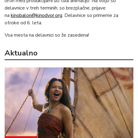
letih med produkcijami uči tudi animacijo. Na voljo so
delavnice v treh terminih; so brezplačne, prijave
na
kinobalon@kinodvor.org
. Delavnice so primerne za
otroke od 6. leta.
Vsa mesta na delavnici so že zasedena!
Aktualno