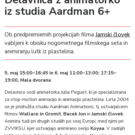
iz studia Aardman 6+
Ob predpremiernih projekcijah filma
Jamski človek
vabljeni k obisku nogometnega filmskega seta in
animiranju lutk iz plastelina.
5. maj 15:00–16:45 in 6. maj 11:00–13:00; 17:15–
19:00, Mala dvorana
Delavnico vodi animatorka Julia Peguet, ki je specializirana
za stop-motion animacijo in animacijo plastelina. Leta 2004
se je pridružila studiu Aardman Animations, tj. ustvarjalcem
filmov
Wallace in Gromit
,
Bacek Jon
in
Jamski človek
.
Animira tudi pri drugih studiih po vsej Evropi, med njimi pri
ZVVIKSU, kjer ustvarjajo animirano serijo
Koyaa
. V zadnjih