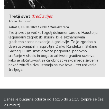
Treći svijet
Tretji svet
Arsen Oremović
sobota, 08. 08. 2026 / 20:00 / Mala dvorana
Tretji svet je več kot zgolj dokumentarec o Haustorju,
legendarni zagrebški skupini, ki je zaznamovala
glasbeno sceno nekdanje Jugoslavije. To je zgodba o
dveh ustvarjalnih nasprotjih: Darku Rundeku in Srđanu
Sacherju. Film skozi odkrite pogovore, ponovno
srečanje v studiu in bogato arhivsko gradivo razkriva,
kako je občutljivost za čarobnost vsakdanjega življenja
nekoč združila dva ustvarjalna svetova – ter ustvarila
tretjega.
Danes je blagajna odprta od 15:15 do 21:15
(odpre se čez
21 minut).