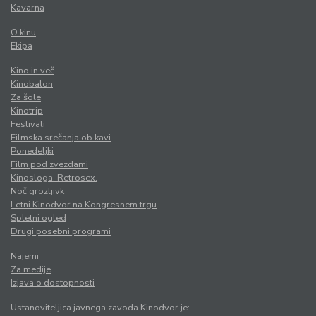
Kavarna
O kinu
Ekipa
Kino in več
Kinobalon
Za šole
Kinotrip
Festivali
Filmska srečanja ob kavi
Ponedeljki
Film pod zvezdami
Kinosloga. Retrosex.
Noč grozljivk
Letni Kinodvor na Kongresnem trgu
Spletni ogled
Drugi posebni programi
Najemi
Za medije
Izjava o dostopnosti
Ustanoviteljica javnega zavoda Kinodvor je: