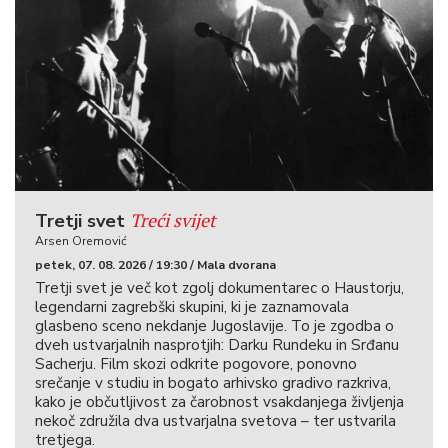
Treći svijet
Tretji svet
Arsen Oremović
petek, 07. 08. 2026 / 19:30 / Mala dvorana
Tretji svet je več kot zgolj dokumentarec o Haustorju,
legendarni zagrebški skupini, ki je zaznamovala
glasbeno sceno nekdanje Jugoslavije. To je zgodba o
dveh ustvarjalnih nasprotjih: Darku Rundeku in Srđanu
Sacherju. Film skozi odkrite pogovore, ponovno
srečanje v studiu in bogato arhivsko gradivo razkriva,
kako je občutljivost za čarobnost vsakdanjega življenja
nekoč združila dva ustvarjalna svetova – ter ustvarila
tretjega.