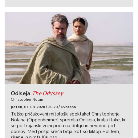
The Odyssey
Odiseja
Christopher Nolan
petek, 07. 08. 2026 / 20:20 / Dvorana
Težko pričakovani mitološki spektakel Christopherja
Nolana (Oppenheimer) spremlja Odiseja, kralja Itake, ki
se po trojanski vojni poda na dolgo in nevarno pot
domov. Med potjo sreča bitja, kot so kiklop Polifem,
sirene in nimfa Kalipso …