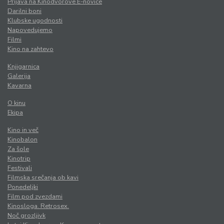
Prijava na Kinodvorove E-novice
Darilni boni
Klubske ugodnosti
Napovedujemo
Filmi
Kino na zahtevo
Knjigarnica
Galerija
Kavarna
O kinu
Ekipa
Kino in več
Kinobalon
Za šole
Kinotrip
Festivali
Filmska srečanja ob kavi
Ponedeljki
Film pod zvezdami
Kinosloga. Retrosex.
Noč grozljivk