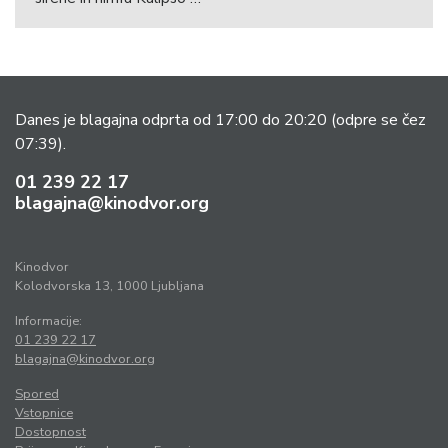
Danes je blagajna odprta od 17:00 do 20:20
(odpre se čez
07:39).
01 239 22 17
blagajna@kinodvor.org
Kinodvor
Kolodvorska 13, 1000 Ljubljana
Informacije:
01 239 22 17
blagajna@kinodvor.org
Spored
Vstopnice
Dostopnost