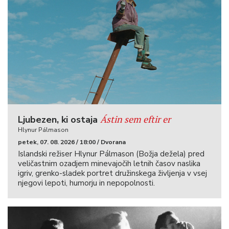
Ástin sem eftir er
Ljubezen, ki ostaja
Hlynur Pálmason
petek, 07. 08. 2026 / 18:00 / Dvorana
Islandski režiser Hlynur Pálmason (Božja dežela) pred
veličastnim ozadjem minevajočih letnih časov naslika
igriv, grenko-sladek portret družinskega življenja v vsej
njegovi lepoti, humorju in nepopolnosti.