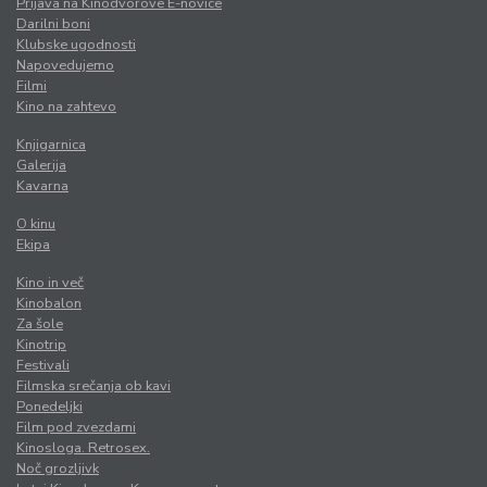
Prijava na Kinodvorove E-novice
Darilni boni
Klubske ugodnosti
Napovedujemo
Filmi
Kino na zahtevo
Knjigarnica
Galerija
Kavarna
O kinu
Ekipa
Kino in več
Kinobalon
Za šole
Kinotrip
Festivali
Filmska srečanja ob kavi
Ponedeljki
Film pod zvezdami
Kinosloga. Retrosex.
Noč grozljivk