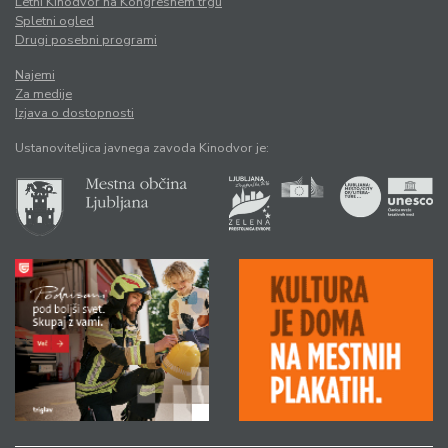
Letni Kinodvor na Kongresnem trgu
Spletni ogled
Drugi posebni programi
Najemi
Za medije
Izjava o dostopnosti
Ustanoviteljica javnega zavoda Kinodvor je: