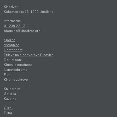
Kinodvor
Kolodvorska 13, 1000 Ljubljana
Informacije:
01 239 22 17
blagajna@kinodvor.org
Spored
Vstopnice
Dostopnost
Prijava na Kinodvorove E-novice
Darilni boni
Klubske ugodnosti
Napovedujemo
Filmi
Kino na zahtevo
Knjigarnica
Galerija
Kavarna
O kinu
Ekipa