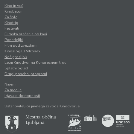
Kino in več
Kinobalon
Za šole
Kinotrip
Festivali
Filmska srečanja ob kavi
Ponedeljki
Film pod zvezdami
Kinosloga. Retrosex.
Noč grozljivk
Letni Kinodvor na Kongresnem trgu
Spletni ogled
Drugi posebni programi
Najemi
Za medije
Izjava o dostopnosti
Ustanoviteljica javnega zavoda Kinodvor je: