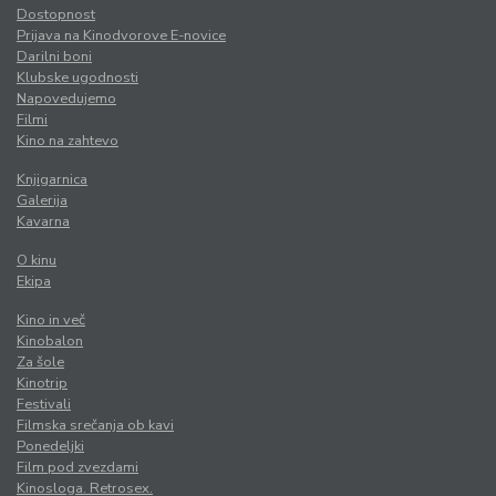
Dostopnost
Prijava na Kinodvorove E-novice
Darilni boni
Klubske ugodnosti
Napovedujemo
Filmi
Kino na zahtevo
Knjigarnica
Galerija
Kavarna
O kinu
Ekipa
Kino in več
Kinobalon
Za šole
Kinotrip
Festivali
Filmska srečanja ob kavi
Ponedeljki
Film pod zvezdami
Kinosloga. Retrosex.