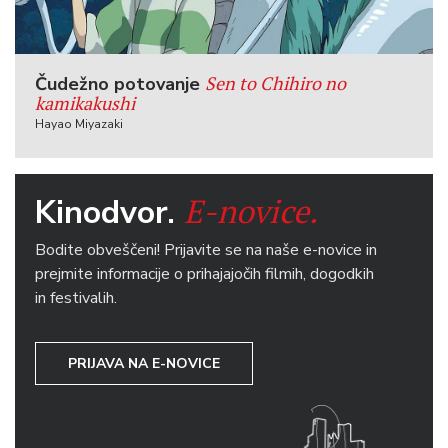
Sen to Chihiro no
Čudežno potovanje
kamikakushi
Hayao Miyazaki
E-novice.
Kinodvor.
Bodite obveščeni! Prijavite se na naše e-novice in
prejmite informacije o prihajajočih filmih, dogodkih
in festivalih.
PRIJAVA NA E-NOVICE