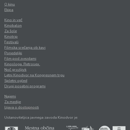
O kinu
Ekipa
Kino in več
Kinobalon
Za šole
Kinotrip
Festivali
Filmska srečanja ob kavi
Ponedeljki
Film pod zvezdami
Kinosloga. Retrosex.
Noč grozljivk
Letni Kinodvor na Kongresnem trgu
Spletni ogled
Drugi posebni programi
Najemi
Za medije
Izjava o dostopnosti
Ustanoviteljica javnega zavoda Kinodvor je: