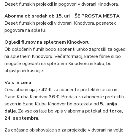
Deset filmskih projekcij in pogovori v dvorani Kinodvora.
Abonma ob sredah ob 15. uri – ŠE PROSTA MESTA
Deset filmskih projekcij v dvorani Kinodvora, posnetek
pogovora na spletu.
Ogledi filmov na spletnem Kinodvoru
Ob določenih filmih bodo abonenti lahko zaprosili za ogled
na spletnem Kinodvoru. Več informacij, katere filme si bo
mogoče ogledati na spletnem Kinodvoru in kako, bo
objavljenih kasneje.
Vpis in cena
Cena abonmaja je
42 €
, za abonente preteklih sezon in
člane Kluba Kinodvor
36 €
. Prodaja za abonente preteklih
sezon in člane Kluba Kinodvor bo potekala od
5. junija
dalje
. Za vse ostale bo vpis v abonma potekal od
torka,
24. septembra
.
Za občasne obiskovalce so za projekcije v dvorani na voljo