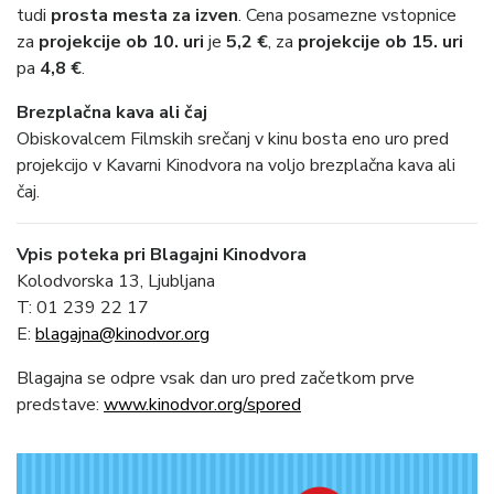
tudi
prosta mesta za izven
. Cena posamezne vstopnice
za
projekcije ob 10. uri
je
5,2 €
, za
projekcije ob 15. uri
pa
4,8 €
.
Brezplačna kava ali čaj
Obiskovalcem Filmskih srečanj v kinu bosta eno uro pred
projekcijo v Kavarni Kinodvora na voljo
brezplačna kava ali
čaj.
Vpis poteka pri Blagajni Kinodvora
Kolodvorska 13, Ljubljana
T: 01 239 22 17
E:
blagajna@kinodvor.org
Blagajna se odpre vsak dan uro pred začetkom prve
predstave:
www.kinodvor.org/spored