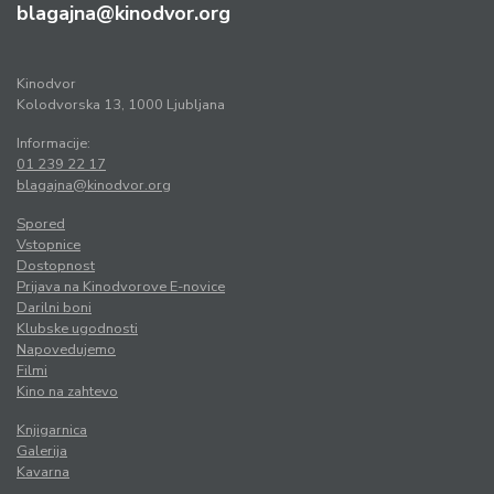
blagajna@kinodvor.org
Kinodvor
Kolodvorska 13, 1000 Ljubljana
Informacije:
01 239 22 17
blagajna@kinodvor.org
Spored
Vstopnice
Dostopnost
Prijava na Kinodvorove E-novice
Darilni boni
Klubske ugodnosti
Napovedujemo
Filmi
Kino na zahtevo
Knjigarnica
Galerija
Kavarna