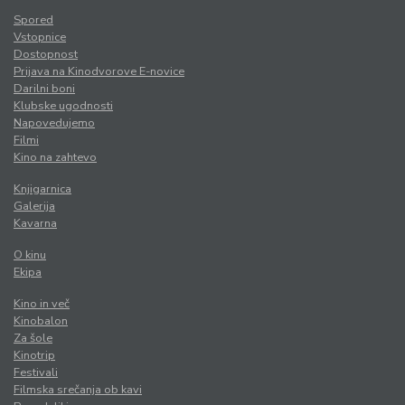
Spored
Vstopnice
Dostopnost
Prijava na Kinodvorove E-novice
Darilni boni
Klubske ugodnosti
Napovedujemo
Filmi
Kino na zahtevo
Knjigarnica
Galerija
Kavarna
O kinu
Ekipa
Kino in več
Kinobalon
Za šole
Kinotrip
Festivali
Filmska srečanja ob kavi