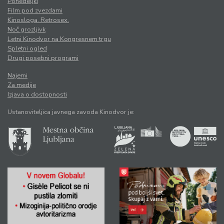
Ponedeljki
Film pod zvezdami
Kinosloga. Retrosex.
Noč grozljivk
Letni Kinodvor na Kongresnem trgu
Spletni ogled
Drugi posebni programi
Najemi
Za medije
Izjava o dostopnosti
Ustanoviteljica javnega zavoda Kinodvor je: