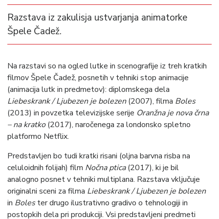
Razstava iz zakulisja ustvarjanja animatorke
Špele Čadež.
Na razstavi so na ogled lutke in scenografije iz treh kratkih
filmov Špele Čadež, posnetih v tehniki stop animacije
(animacija lutk in predmetov): diplomskega dela
Liebeskrank / Ljubezen je bolezen
(2007), filma
Boles
(2013) in povzetka televizijske serije
Oranžna je nova črna
– na kratko
(2017), naročenega za londonsko spletno
platformo Netflix.
Predstavljen bo tudi kratki risani (oljna barvna risba na
celuloidnih folijah) film
Nočna ptica
(2017), ki je bil
analogno posnet v tehniki multiplana. Razstava vključuje
originalni sceni za filma
Liebeskrank / Ljubezen je bolezen
in
Boles
ter drugo ilustrativno gradivo o tehnologiji in
postopkih dela pri produkciji. Vsi predstavljeni predmeti