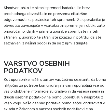
Kinodvor lahko te strani spremeni kadarkoli in brez
predhodnega obvestila in ne prevzema nikakršne
odgovornosti za posledice teh sprememb. Za uporabnike je
obvestilo zavezujoče v vsakokratni spremenjeni obliki, zato
priporočamo, da jih v primeru uporabe spremljate na teh
straneh. Z uporabo te strani ste izkazali in potrdili, da ste
seznanjeni z našimi pogoji in da se z njimi strinjate.
VARSTVO OSEBNIH
PODATKOV
Kot uporabnike naših storitev vas želimo seznaniti, da bomo
izključno za potrebe komuniciranja z vami uporabljali vse od
vas pridobljene informacije ali gradivo in da vašega imena in
drugih osebnih podatkov ne bomo uporabljali v nasprotju z
vašo voljo. Vaše osebne podatke bomo začeli obdelovati v
skladu z Zakonom o varstvu osebnih podatkov le na