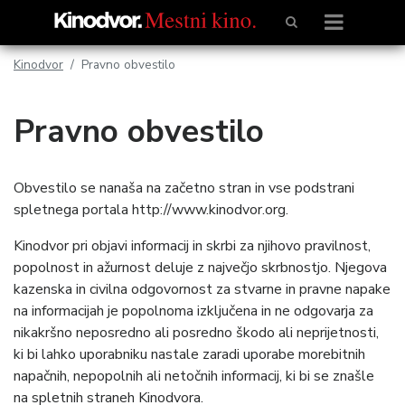
Kinodvor
Pravno obvestilo
Pravno obvestilo
Obvestilo se nanaša na začetno stran in vse podstrani
spletnega portala http://www.kinodvor.org.
Kinodvor pri objavi informacij in skrbi za njihovo pravilnost,
popolnost in ažurnost deluje z največjo skrbnostjo. Njegova
kazenska in civilna odgovornost za stvarne in pravne napake
na informacijah je popolnoma izključena in ne odgovarja za
nikakršno neposredno ali posredno škodo ali neprijetnosti,
ki bi lahko uporabniku nastale zaradi uporabe morebitnih
napačnih, nepopolnih ali netočnih informacij, ki bi se znašle
na spletnih straneh Kinodvora.