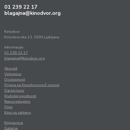
01 239 22 17
blagajna@kinodvor.org
Kinodvor
Kolodvorska 13, 1000 Ljubljana
Informacije:
01 239 22 17
blagajna@kinodvor.org
Spored
Vstopnice
Dostopnost
Prijava na Kinodvorove E-novice
Darilni boni
Klubske ugodnosti
Napovedujemo
Filmi
Kino na zahtevo
Knjigarnica
Galerija