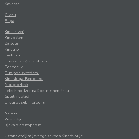
Kavarna
O kinu
Ekipa
Kino in več
Kinobalon
Za šole
Kinotrip
Festivali
Filmska srečanja ob kavi
Ponedeljki
Film pod zvezdami
Kinosloga. Retrosex.
Noč grozljivk
Letni Kinodvor na Kongresnem trgu
Spletni ogled
Drugi posebni programi
Najemi
Za medije
Izjava o dostopnosti
Ustanoviteljica javnega zavoda Kinodvor je: