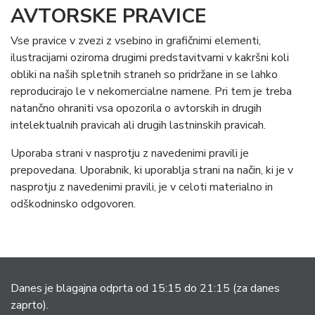
AVTORSKE PRAVICE
Vse pravice v zvezi z vsebino in grafičnimi elementi,
ilustracijami oziroma drugimi predstavitvami v kakršni koli
obliki na naših spletnih straneh so pridržane in se lahko
reproducirajo le v nekomercialne namene. Pri tem je treba
natančno ohraniti vsa opozorila o avtorskih in drugih
intelektualnih pravicah ali drugih lastninskih pravicah.
Uporaba strani v nasprotju z navedenimi pravili je
prepovedana. Uporabnik, ki uporablja strani na način, ki je v
nasprotju z navedenimi pravili, je v celoti materialno in
odškodninsko odgovoren.
Danes je blagajna odprta od 15:15 do 21:15
(za danes
zaprto).