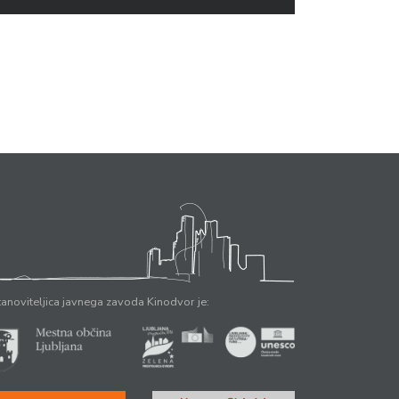
anoviteljica javnega zavoda Kinodvor je: