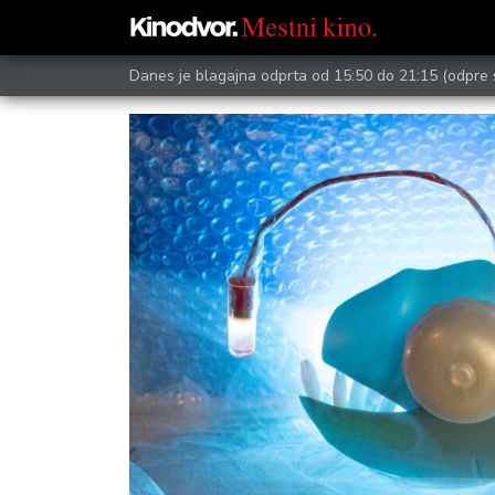
Danes je blagajna odprta od 15:50 do 21:15
(odpre 