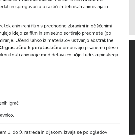
edali in spregovorijo o različnih tehnikah animiranja in
atek animirani film s predhodno zbranimi in očiščenimi
jejo idejo za film in smiselno sortirajo predmete (po
nimiranje. Učenci lahko iz materialov ustvarijo abstraktne
Orgiastično hiperplastično
prepustijo pisanemu plesu
akonitosti animacije med delavnico učijo tudi skupinskega
enih igrač
avnico.
m 1. do 9. razreda in dijakom. Izvaja se po ogledov