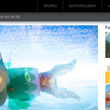
SPORED
NAPOVEDUJEMO
se čez 04:34).
Fo