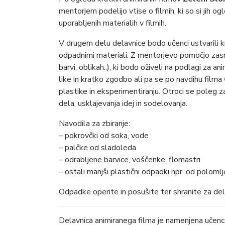
mentorjem podelijo vtise o filmih, ki so si jih ogl
uporabljenih materialih v filmih.
V drugem delu delavnice bodo učenci ustvarili kr
odpadnimi materiali. Z mentorjevo pomočjo zasnu
barvi, oblikah..), ki bodo oživeli na podlagi za a
like in kratko zgodbo ali pa se po navdihu filma
plastike in eksperimentiranju. Otroci se poleg z
dela, usklajevanja idej in sodelovanja.
Navodila za zbiranje:
– pokrovčki od soka, vode
– palčke od sladoleda
– odrabljene barvice, voščenke, flomastri
– ostali manjši plastični odpadki npr. od polomlj
Odpadke operite in posušite ter shranite za del
Delavnica animiranega filma je namenjena učence