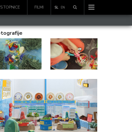
VSTOPNICE
FILMI
SL
EN
tografije