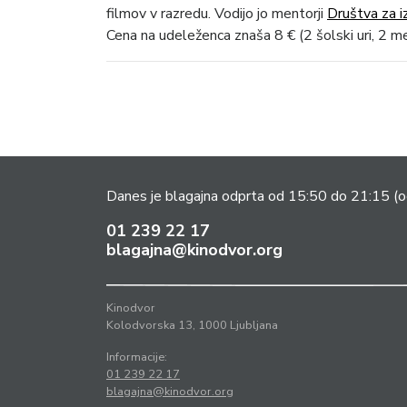
filmov v razredu. Vodijo jo mentorji
Društva za i
Cena na udeleženca znaša 8 € (2 šolski uri, 2 me
Danes je blagajna odprta od 15:50 do 21:15
(o
01 239 22 17
blagajna@kinodvor.org
Kinodvor
Kolodvorska 13, 1000 Ljubljana
Informacije:
01 239 22 17
blagajna@kinodvor.org