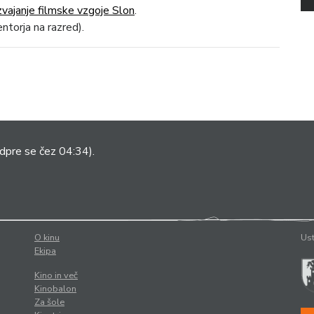
zvajanje filmske vzgoje Slon
.
ntorja na razred).
dpre se čez 04:34).
O kinu
Ust
Ekipa
Kino in več
Kinobalon
Za šole