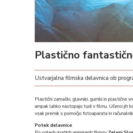
Plastično fantastič
Ustvarjalna filmska delavnica ob prog
Plastični zamaški, glavniki, gumbi in plastične 
ampak lahko nastopajo tudi v filmu. Učenci jih b
vsak premik s pomočjo fotoaparata in računalnika
Potek delavnice
Po ogledu kratkih animiranih filmov
Zeleni Slo