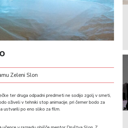
no
ramu Zeleni Slon
vrečke ter druga odpadni predmeti ne sodijo zgolj v smeti,
odo oživeli v tehniki stop animacije, pri čemer bodo za
 ustvarili po eno sliko za film.
n
učence v razredu obišče mentor Društva Slon. Z