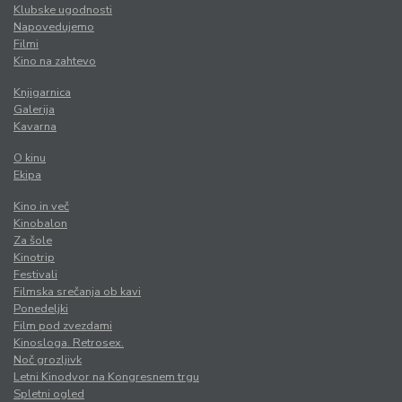
Klubske ugodnosti
Napovedujemo
Filmi
Kino na zahtevo
Knjigarnica
Galerija
Kavarna
O kinu
Ekipa
Kino in več
Kinobalon
Za šole
Kinotrip
Festivali
Filmska srečanja ob kavi
Ponedeljki
Film pod zvezdami
Kinosloga. Retrosex.
Noč grozljivk
Letni Kinodvor na Kongresnem trgu
Spletni ogled