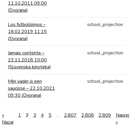
11.10.2011 09:00
(Dvorana)
Los futbolísimos –
school_projection
18.02.2019 11:15
(Dvorana)
Jamais contente –
school_projection
23.11.2018 10:00
(Slovenska kinoteka)
Mijn vader is een
school_projection
saucisse – 22.10.2021
09:30 (Dvorana)
«
1
2
3
4
5
…
2.807
2.808
2.809
Naprej
Nazaj
»