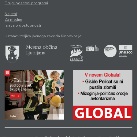
Drugi posebni programi
Najemi
Za medije
Izjava o dostopnosti
Ustanoviteljica javnega zavoda Kinodvor je: