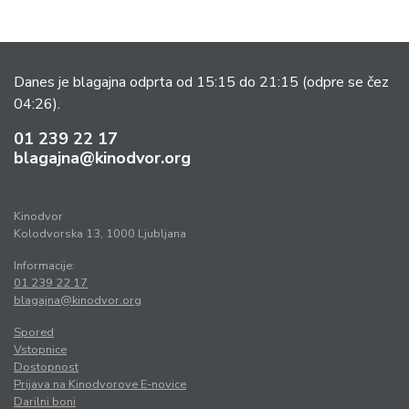
Danes je blagajna odprta od 15:15 do 21:15
(odpre se čez
04:26).
01 239 22 17
blagajna@kinodvor.org
Kinodvor
Kolodvorska 13, 1000 Ljubljana
Informacije:
01 239 22 17
blagajna@kinodvor.org
Spored
Vstopnice
Dostopnost
Prijava na Kinodvorove E-novice
Darilni boni