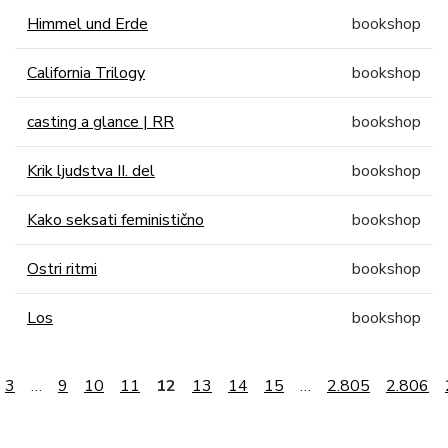
Himmel und Erde
bookshop
California Trilogy
bookshop
casting a glance | RR
bookshop
Krik ljudstva II. del
bookshop
Kako seksati feministično
bookshop
Ostri ritmi
bookshop
Los
bookshop
3
…
9
10
11
12
13
14
15
…
2.805
2.806