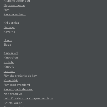
Klubske ugodnosti
Napovedujemo
Filmi
Kino na zahtevo
Knjigarnica
Galerija
Kavarna
O kinu
Ekipa
Kino in več
Kinobalon
Za šole
Kinotrip
Festivali
Filmska srečanja ob kavi
Ponedeljki
Film pod zvezdami
Kinosloga. Retrosex.
Noč grozljivk
Letni Kinodvor na Kongresnem trgu
Spletni ogled