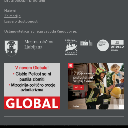
Drugi posebni programi
Najemi
Za medije
Izjava o dostopnosti
Ustanoviteljica javnega zavoda Kinodvor je:
Vse pravice pridržane © Kinodvor |
Avtorji
|
Pravno obvestilo
|
Varstvo