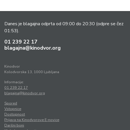
Danes je blagajna odprta od 09:00 do 20:30
(odpre se čez
01:53).
01 239 22 17
blagajna@kinodvor.org
Kinodvor
Kolodvorska 13, 1000 Ljubljana
Informacije:
01 239 22 17
blagajna@kinodvor.org
Spored
Vstopnice
Dostopnost
Prijava na Kinodvorove E-novice
Darilni boni