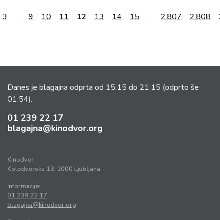
3
…
9
10
11
12
13
14
15
…
2.807
2.808
Danes je blagajna odprta od 15:15 do 21:15
(odprto še
01:54).
01 239 22 17
blagajna@kinodvor.org
Kinodvor
Kolodvorska 13, 1000 Ljubljana
Informacije:
01 239 22 17
blagajna@kinodvor.org