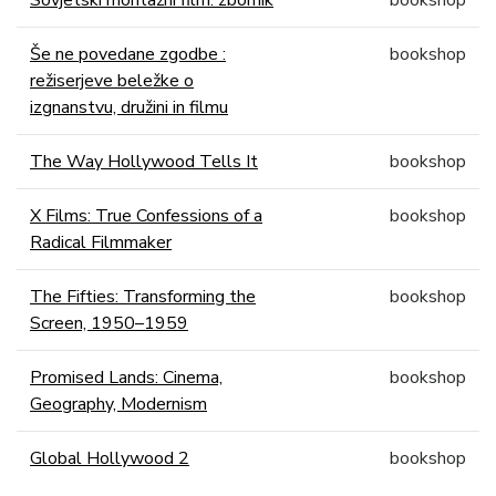
Sovjetski montažni film: zbornik
bookshop
Še ne povedane zgodbe :
bookshop
režiserjeve beležke o
izgnanstvu, družini in filmu
The Way Hollywood Tells It
bookshop
X Films: True Confessions of a
bookshop
Radical Filmmaker
The Fifties: Transforming the
bookshop
Screen, 1950–1959
Promised Lands: Cinema,
bookshop
Geography, Modernism
Global Hollywood 2
bookshop