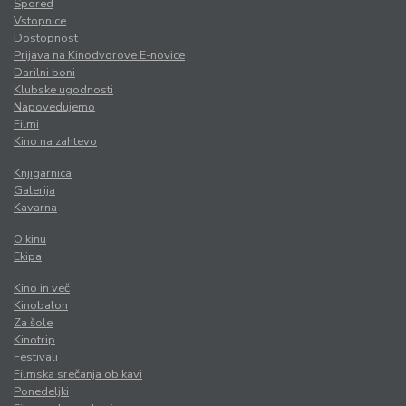
Spored
Vstopnice
Dostopnost
Prijava na Kinodvorove E-novice
Darilni boni
Klubske ugodnosti
Napovedujemo
Filmi
Kino na zahtevo
Knjigarnica
Galerija
Kavarna
O kinu
Ekipa
Kino in več
Kinobalon
Za šole
Kinotrip
Festivali
Filmska srečanja ob kavi
Ponedeljki