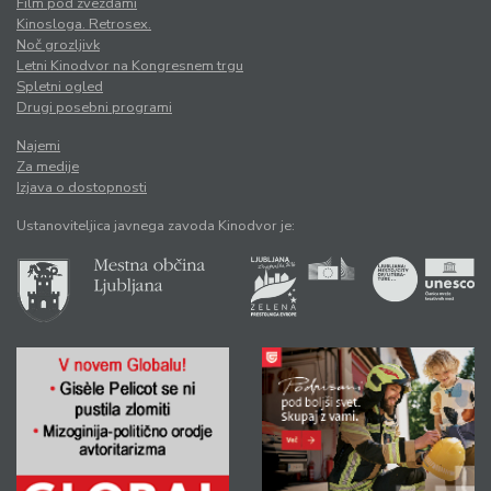
Film pod zvezdami
Kinosloga. Retrosex.
Noč grozljivk
Letni Kinodvor na Kongresnem trgu
Spletni ogled
Drugi posebni programi
Najemi
Za medije
Izjava o dostopnosti
Ustanoviteljica javnega zavoda Kinodvor je: