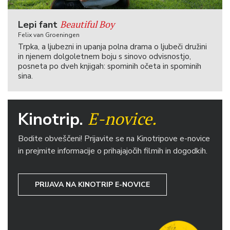
Beautiful Boy
Lepi fant
Felix van Groeningen
Trpka, a ljubezni in upanja polna drama o ljubeči družini
in njenem dolgoletnem boju s sinovo odvisnostjo,
posneta po dveh knjigah: spominih očeta in spominih
sina.
E-novice.
Kinotrip.
Bodite obveščeni! Prijavite se na Kinotripove e-novice
in prejmite informacije o prihajajočih filmih in dogodkih.
PRIJAVA NA KINOTRIP E-NOVICE