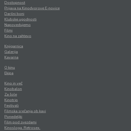
Dostopnost
Prijava na Kinodvorove E-novice
Darilni boni
Klubske ugodnosti
Napovedujemo
Filmi
Kino na zahtevo
Knjigarnica
Galerija
Kavarna
O kinu
Ekipa
Kino in več
Kinobalon
Za šole
Kinotrip
Festivali
Filmska srečanja ob kavi
Ponedeljki
Film pod zvezdami
Kinosloga. Retrosex.